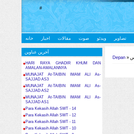
#
تصاویر
ویدئو
صوت
مقالات
اخبار
خانه
Anda di sini
آخرین عناوین
Depan
»
»
HARI RAYA GHADIR KHUM DAN
AMALAN-AMALANNYA
MUNAJAT At-TAIBIN IMAM ALI As-
SAJJAD AS3
MUNAJAT At-TAIBIN IMAM ALI As-
SAJJAD AS2
MUNAJAT At-TAIBIN IMAM ALI As-
SAJJAD AS1
Para Kekasih Allah SWT - 14
Para Kekasih Allah SWT - 12
Para Kekasih Allah SWT - 11
Para Kekasih Allah SWT - 10