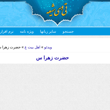
جستجو
سایر زبانها
ویژه نامه
نرم افزار
 حضرت زهرا س
اهل بیت ع
»
ویدئو
حضرت زهرا س