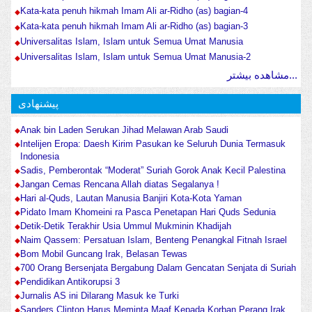
Kata-kata penuh hikmah Imam Ali ar-Ridho (as) bagian-4
Kata-kata penuh hikmah Imam Ali ar-Ridho (as) bagian-3
Universalitas Islam, Islam untuk Semua Umat Manusia
Universalitas Islam, Islam untuk Semua Umat Manusia-2
مشاهده بیشتر...
پیشنهادی
Anak bin Laden Serukan Jihad Melawan Arab Saudi
Intelijen Eropa: Daesh Kirim Pasukan ke Seluruh Dunia Termasuk
Indonesia
Sadis, Pemberontak “Moderat” Suriah Gorok Anak Kecil Palestina
Jangan Cemas Rencana Allah diatas Segalanya !
Hari al-Quds, Lautan Manusia Banjiri Kota-Kota Yaman
Pidato Imam Khomeini ra Pasca Penetapan Hari Quds Sedunia
Detik-Detik Terakhir Usia Ummul Mukminin Khadijah
Naim Qassem: Persatuan Islam, Benteng Penangkal Fitnah Israel
Bom Mobil Guncang Irak, Belasan Tewas
700 Orang Bersenjata Bergabung Dalam Gencatan Senjata di Suriah
Pendidikan Antikorupsi 3
Jurnalis AS ini Dilarang Masuk ke Turki
Sanders Clinton Harus Meminta Maaf Kepada Korban Perang Irak