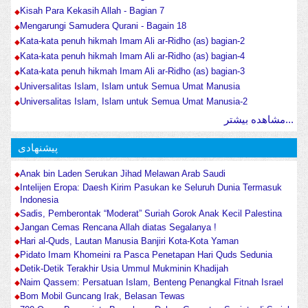
Kisah Para Kekasih Allah - Bagian 7
Mengarungi Samudera Qurani - Bagain 18
Kata-kata penuh hikmah Imam Ali ar-Ridho (as) bagian-2
Kata-kata penuh hikmah Imam Ali ar-Ridho (as) bagian-4
Kata-kata penuh hikmah Imam Ali ar-Ridho (as) bagian-3
Universalitas Islam, Islam untuk Semua Umat Manusia
Universalitas Islam, Islam untuk Semua Umat Manusia-2
مشاهده بیشتر...
پیشنهادی
Anak bin Laden Serukan Jihad Melawan Arab Saudi
Intelijen Eropa: Daesh Kirim Pasukan ke Seluruh Dunia Termasuk
Indonesia
Sadis, Pemberontak “Moderat” Suriah Gorok Anak Kecil Palestina
Jangan Cemas Rencana Allah diatas Segalanya !
Hari al-Quds, Lautan Manusia Banjiri Kota-Kota Yaman
Pidato Imam Khomeini ra Pasca Penetapan Hari Quds Sedunia
Detik-Detik Terakhir Usia Ummul Mukminin Khadijah
Naim Qassem: Persatuan Islam, Benteng Penangkal Fitnah Israel
Bom Mobil Guncang Irak, Belasan Tewas