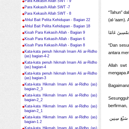
Para Kekasih Allah SWT - 9
Para Kekasih Allah SWT -7
“Tahun” dalam kit
Para Kekasih Allah SWT - 8
(al-‘aam). 
Ahlul Bait Pelita Kehidupan - Bagian 22
Ahlul Bait Pelita Kehidupan - Bagian 18
ا خَمْسِينَ عَامًا
Kisah Para Kekasih Allah - Bagian 9
Kisah Para Kekasih Allah - Bagian 6
“Dan sesu
Kisah Para Kekasih Allah - Bagian 8
Kata-kata penuh hikmah Imam Ali ar-Ridho
antara mere
(as) bagian-4-2
Kata-kata penuh hikmah Imam Ali ar-Ridho
Allah swt
(as) bagian-4
mengapa Al
Kata-kata penuh hikmah Imam Ali ar-Ridho
(as) bagian-3
Kata-kata Hikmah Imam Ali ar-Ridho (as)
Bagaimanak
bagian-2_3
Kata-kata Hikmah Imam Ali ar-Ridho (as)
Sesungguh
bagian-2_2
berfirman,
Kata-kata Hikmah Imam Ali ar-Ridho (as)
bagian-2_1
Kata-kata Hikmah Imam Ali ar-Ridho (as)
 سَبْعَ سِنِين
bagian-1.2
Kata-kata Hikmah Imam Ali ar-Ridho (as)