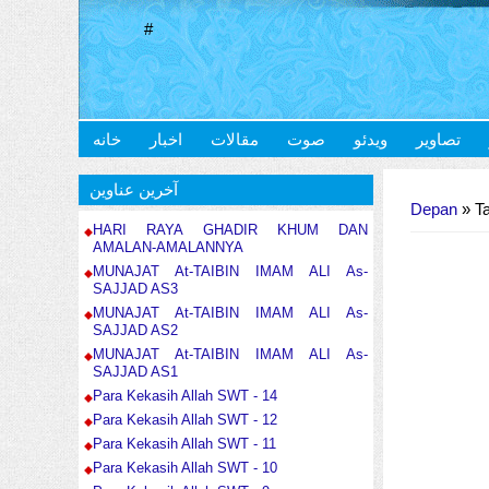
#
تصاویر
ویدئو
صوت
مقالات
اخبار
خانه
Anda di sini
آخرین عناوین
Depan
» T
HARI RAYA GHADIR KHUM DAN
AMALAN-AMALANNYA
MUNAJAT At-TAIBIN IMAM ALI As-
SAJJAD AS3
MUNAJAT At-TAIBIN IMAM ALI As-
SAJJAD AS2
MUNAJAT At-TAIBIN IMAM ALI As-
SAJJAD AS1
Para Kekasih Allah SWT - 14
Para Kekasih Allah SWT - 12
Para Kekasih Allah SWT - 11
Para Kekasih Allah SWT - 10