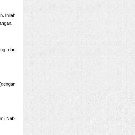
. Inilah
angan.
ang dan
 (dengan
ami Nabi