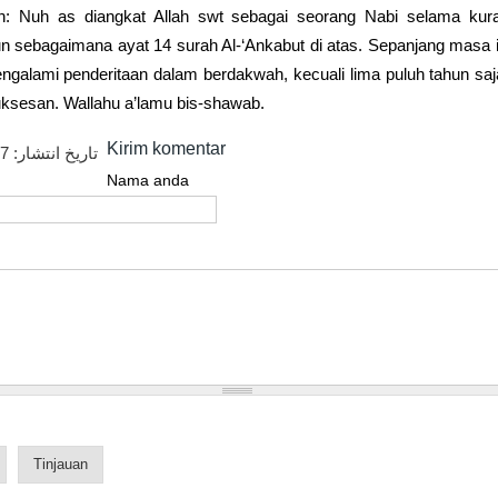
n: Nuh as diangkat Allah swt sebagai seorang Nabi selama kura
un sebagaimana ayat 14 surah Al-‘Ankabut di atas. Sepanjang masa i
galami penderitaan dalam berdakwah, kecuali lima puluh tahun sa
ksesan. Wallahu a’lamu bis-shawab.
Kirim komentar
17
تاریخ انتشار:
Nama anda