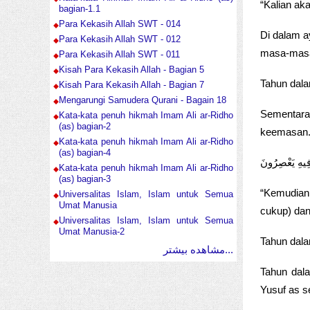
“Kalian ak
bagian-1.1
Para Kekasih Allah SWT - 014
Di dalam ay
Para Kekasih Allah SWT - 012
masa-masa 
Para Kekasih Allah SWT - 011
Kisah Para Kekasih Allah - Bagian 5
Tahun dala
Kisah Para Kekasih Allah - Bagian 7
Mengarungi Samudera Qurani - Bagain 18
Sementar
Kata-kata penuh hikmah Imam Ali ar-Ridho
(as) bagian-2
keemasan. 
Kata-kata penuh hikmah Imam Ali ar-Ridho
(as) bagian-4
فِيهِ يَعْصِرُونَ
Kata-kata penuh hikmah Imam Ali ar-Ridho
(as) bagian-3
“Kemudian 
Universalitas Islam, Islam untuk Semua
Umat Manusia
cukup) dan
Universalitas Islam, Islam untuk Semua
Umat Manusia-2
Tahun dal
مشاهده بیشتر...
Tahun dal
Yusuf as 