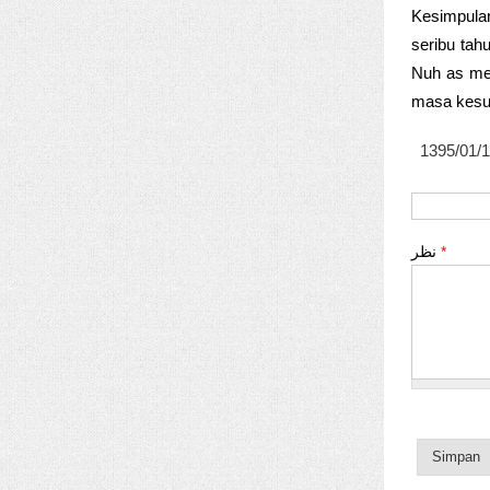
Kesimpula
seribu tah
Nuh as men
masa kesu
1395/01/
نظر
*