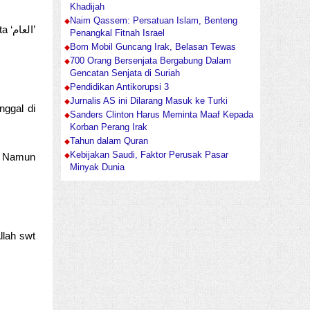
Khadijah
Naim Qassem: Persatuan Islam, Benteng
Penangkal Fitnah Israel
Bom Mobil Guncang Irak, Belasan Tewas
700 Orang Bersenjata Bergabung Dalam
Gencatan Senjata di Suriah
Pendidikan Antikorupsi 3
Jurnalis AS ini Dilarang Masuk ke Turki
ggal di
Sanders Clinton Harus Meminta Maaf Kepada
Korban Perang Irak
Tahun dalam Quran
Kebijakan Saudi, Faktor Perusak Pasar
. Namun
Minyak Dunia
llah swt