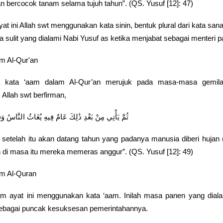
an bercocok tanam selama tujuh tahun”. (QS. Yusuf [12]: 47)
at ini Allah swt menggunakan kata sinin, bentuk plural dari kata sanah
sulit yang dialami Nabi Yusuf as ketika menjabat sebagai menteri p
m Al-Qur'an
a kata ‘aam dalam Al-Qur’an merujuk pada masa-masa gemil
Allah swt berfirman,
ثُمَّ يَأْتِي مِنْ بَعْدِ ذَٰلِكَ عَامٌ فِيهِ يُغَاثُ النَّاسُ وَ
setelah itu akan datang tahun yang padanya manusia diberi hujan
 di masa itu mereka memeras anggur”. (QS. Yusuf [12]: 49)
am Al-Quran
am ayat ini menggunakan kata ‘aam. Inilah masa panen yang dial
sebagai puncak kesuksesan pemerintahannya.