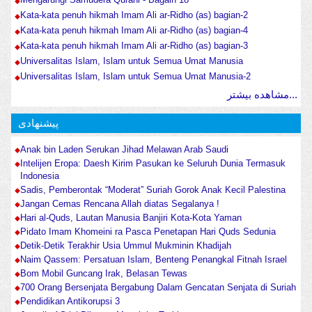
Kata-kata penuh hikmah Imam Ali ar-Ridho (as) bagian-2
Kata-kata penuh hikmah Imam Ali ar-Ridho (as) bagian-4
Kata-kata penuh hikmah Imam Ali ar-Ridho (as) bagian-3
Universalitas Islam, Islam untuk Semua Umat Manusia
Universalitas Islam, Islam untuk Semua Umat Manusia-2
مشاهده بیشتر...
پیشنهادی
Anak bin Laden Serukan Jihad Melawan Arab Saudi
Intelijen Eropa: Daesh Kirim Pasukan ke Seluruh Dunia Termasuk
Indonesia
Sadis, Pemberontak “Moderat” Suriah Gorok Anak Kecil Palestina
Jangan Cemas Rencana Allah diatas Segalanya !
Hari al-Quds, Lautan Manusia Banjiri Kota-Kota Yaman
Pidato Imam Khomeini ra Pasca Penetapan Hari Quds Sedunia
Detik-Detik Terakhir Usia Ummul Mukminin Khadijah
Naim Qassem: Persatuan Islam, Benteng Penangkal Fitnah Israel
Bom Mobil Guncang Irak, Belasan Tewas
700 Orang Bersenjata Bergabung Dalam Gencatan Senjata di Suriah
Pendidikan Antikorupsi 3