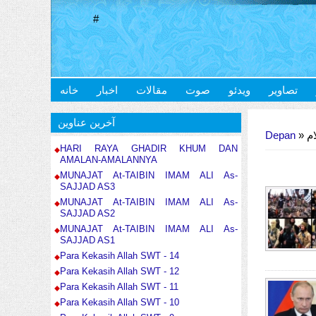
#
تصاویر
ویدئو
صوت
مقالات
اخبار
خانه
Anda di sini
آخرین عناوین
Depan
»
»
HARI RAYA GHADIR KHUM DAN
AMALAN-AMALANNYA
MUNAJAT At-TAIBIN IMAM ALI As-
SAJJAD AS3
MUNAJAT At-TAIBIN IMAM ALI As-
SAJJAD AS2
MUNAJAT At-TAIBIN IMAM ALI As-
SAJJAD AS1
Para Kekasih Allah SWT - 14
Para Kekasih Allah SWT - 12
Para Kekasih Allah SWT - 11
Para Kekasih Allah SWT - 10