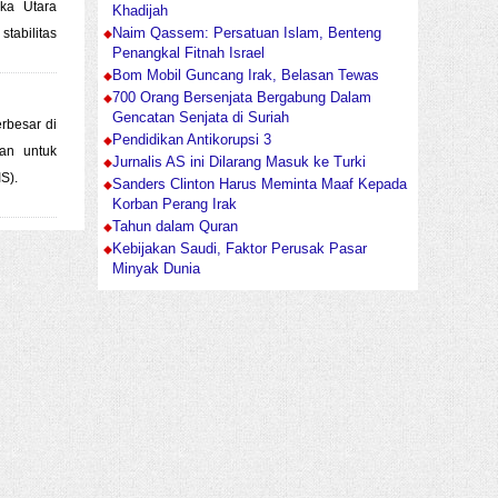
ka Utara
Khadijah
tabilitas
Naim Qassem: Persatuan Islam, Benteng
Penangkal Fitnah Israel
Bom Mobil Guncang Irak, Belasan Tewas
700 Orang Bersenjata Bergabung Dalam
Gencatan Senjata di Suriah
rbesar di
Pendidikan Antikorupsi 3
tan untuk
Jurnalis AS ini Dilarang Masuk ke Turki
S).
Sanders Clinton Harus Meminta Maaf Kepada
Korban Perang Irak
Tahun dalam Quran
Kebijakan Saudi, Faktor Perusak Pasar
Minyak Dunia