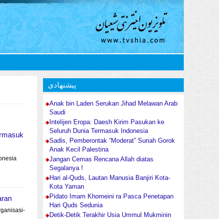
پیشنهادی
Anak bin Laden Serukan Jihad Melawan Arab
Saudi
Intelijen Eropa: Daesh Kirim Pasukan ke
Seluruh Dunia Termasuk Indonesia
ermasuk
Sadis, Pemberontak “Moderat” Suriah Gorok
Anak Kecil Palestina
onesia
Jangan Cemas Rencana Allah diatas
Segalanya !
Hari al-Quds, Lautan Manusia Banjiri Kota-
Kota Yaman
Pidato Imam Khomeini ra Pasca Penetapan
aran
Hari Quds Sedunia
ganisasi-
Detik-Detik Terakhir Usia Ummul Mukminin