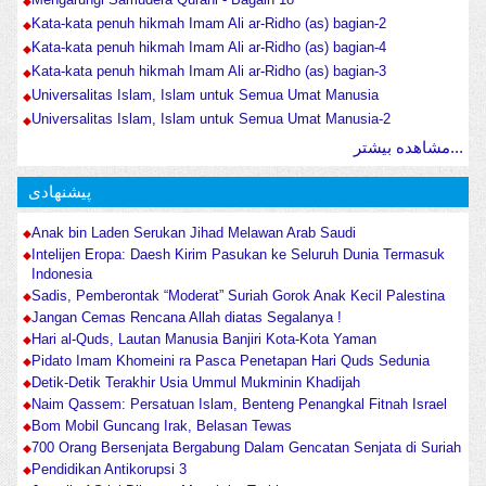
Kata-kata penuh hikmah Imam Ali ar-Ridho (as) bagian-2
Kata-kata penuh hikmah Imam Ali ar-Ridho (as) bagian-4
Kata-kata penuh hikmah Imam Ali ar-Ridho (as) bagian-3
Universalitas Islam, Islam untuk Semua Umat Manusia
Universalitas Islam, Islam untuk Semua Umat Manusia-2
مشاهده بیشتر...
پیشنهادی
Anak bin Laden Serukan Jihad Melawan Arab Saudi
Intelijen Eropa: Daesh Kirim Pasukan ke Seluruh Dunia Termasuk
Indonesia
Sadis, Pemberontak “Moderat” Suriah Gorok Anak Kecil Palestina
Jangan Cemas Rencana Allah diatas Segalanya !
Hari al-Quds, Lautan Manusia Banjiri Kota-Kota Yaman
Pidato Imam Khomeini ra Pasca Penetapan Hari Quds Sedunia
Detik-Detik Terakhir Usia Ummul Mukminin Khadijah
Naim Qassem: Persatuan Islam, Benteng Penangkal Fitnah Israel
Bom Mobil Guncang Irak, Belasan Tewas
700 Orang Bersenjata Bergabung Dalam Gencatan Senjata di Suriah
Pendidikan Antikorupsi 3