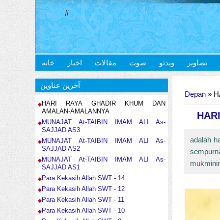
#
تصاویر
ویدئو
صوت
مقالات
اخبار
خانه
Anda di sini
آخرین عناوین
Depan
» H
HARI RAYA GHADIR KHUM DAN
AMALAN-AMALANNYA
HAR
MUNAJAT At-TAIBIN IMAM ALI As-
SAJJAD AS3
adalah ha
MUNAJAT At-TAIBIN IMAM ALI As-
SAJJAD AS2
sempurna
MUNAJAT At-TAIBIN IMAM ALI As-
mukminin 
SAJJAD AS1
Para Kekasih Allah SWT - 14
Para Kekasih Allah SWT - 12
Para Kekasih Allah SWT - 11
Para Kekasih Allah SWT - 10