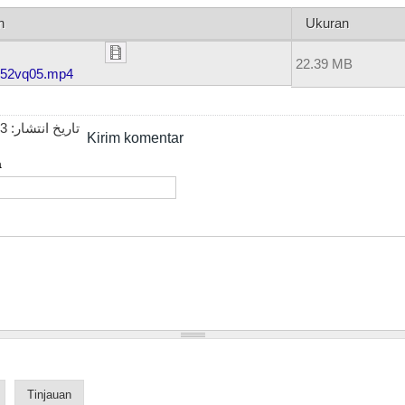
n
Ukuran
22.39 MB
52vq05.mp4
23
تاریخ انتشار:
Kirim komentar
a