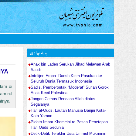
پیشنهادی
Anak bin Laden Serukan Jihad Melawan Arab
Saudi
NYA
Intelijen Eropa: Daesh Kirim Pasukan ke
Seluruh Dunia Termasuk Indonesia
lam di
Sadis, Pemberontak “Moderat” Suriah Gorok
Anak Kecil Palestina
amirul
Jangan Cemas Rencana Allah diatas
atnya.
Segalanya !
Hari al-Quds, Lautan Manusia Banjiri Kota-
Kota Yaman
Pidato Imam Khomeini ra Pasca Penetapan
Hari Quds Sedunia
Detik-Detik Terakhir Usia Ummul Mukminin