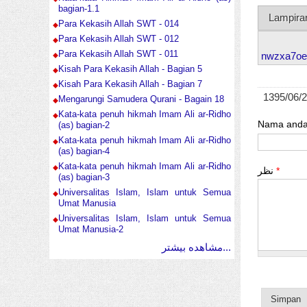
bagian-1.1
Lampira
Para Kekasih Allah SWT - 014
Para Kekasih Allah SWT - 012
Para Kekasih Allah SWT - 011
nwzxa7oe
Kisah Para Kekasih Allah - Bagian 5
Kisah Para Kekasih Allah - Bagian 7
1395/06/
Mengarungi Samudera Qurani - Bagain 18
Kata-kata penuh hikmah Imam Ali ar-Ridho
Nama and
(as) bagian-2
Kata-kata penuh hikmah Imam Ali ar-Ridho
(as) bagian-4
Kata-kata penuh hikmah Imam Ali ar-Ridho
نظر
*
(as) bagian-3
Universalitas Islam, Islam untuk Semua
Umat Manusia
Universalitas Islam, Islam untuk Semua
Umat Manusia-2
مشاهده بیشتر...