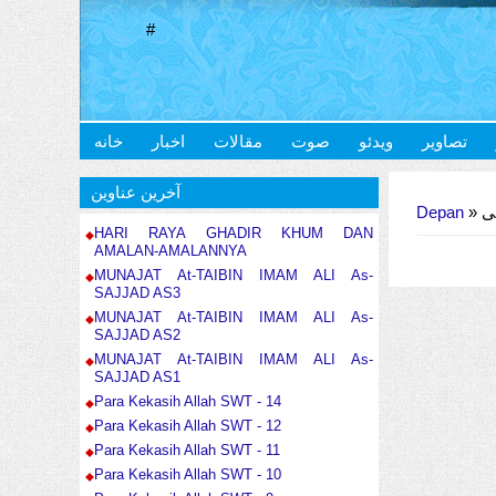
#
تصاویر
ویدئو
صوت
مقالات
اخبار
خانه
Anda di sini
آخرین عناوین
Depan
»
»
HARI RAYA GHADIR KHUM DAN
AMALAN-AMALANNYA
MUNAJAT At-TAIBIN IMAM ALI As-
SAJJAD AS3
MUNAJAT At-TAIBIN IMAM ALI As-
SAJJAD AS2
MUNAJAT At-TAIBIN IMAM ALI As-
SAJJAD AS1
Para Kekasih Allah SWT - 14
Para Kekasih Allah SWT - 12
Para Kekasih Allah SWT - 11
Para Kekasih Allah SWT - 10