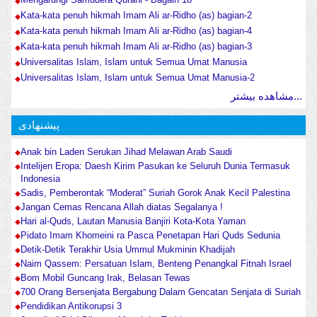
Kata-kata penuh hikmah Imam Ali ar-Ridho (as) bagian-2
Kata-kata penuh hikmah Imam Ali ar-Ridho (as) bagian-4
Kata-kata penuh hikmah Imam Ali ar-Ridho (as) bagian-3
Universalitas Islam, Islam untuk Semua Umat Manusia
Universalitas Islam, Islam untuk Semua Umat Manusia-2
مشاهده بیشتر...
پیشنهادی
Anak bin Laden Serukan Jihad Melawan Arab Saudi
Intelijen Eropa: Daesh Kirim Pasukan ke Seluruh Dunia Termasuk
Indonesia
Sadis, Pemberontak “Moderat” Suriah Gorok Anak Kecil Palestina
Jangan Cemas Rencana Allah diatas Segalanya !
Hari al-Quds, Lautan Manusia Banjiri Kota-Kota Yaman
Pidato Imam Khomeini ra Pasca Penetapan Hari Quds Sedunia
Detik-Detik Terakhir Usia Ummul Mukminin Khadijah
Naim Qassem: Persatuan Islam, Benteng Penangkal Fitnah Israel
Bom Mobil Guncang Irak, Belasan Tewas
700 Orang Bersenjata Bergabung Dalam Gencatan Senjata di Suriah
Pendidikan Antikorupsi 3