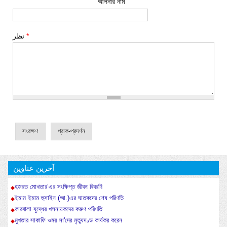
আপনার নাম
*
نظر
آخرین عناوین
হজরত মোখতার’এর সংক্ষিপ্ত জীবন বিবরণি
ইমাম ইমাম হুসাইন (আ.)এর ঘাতকদের শেষ পরিণতি
কারবালা যুদ্ধের খলনায়কদের করুণ পরিণতি
মুখতার সাকাফি ওমর সা'দের মৃত্যুদণ্ড কার্যকর করেন