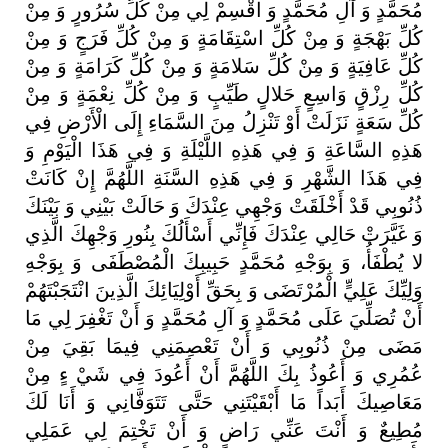
مُحَمَّدٍ
وَ
آلِ
مُحَمَّدٍ
وَ
اقْسِمْ
لِي
مِنْ
كُلِّ
سُرُورٍ
وَ
مِنْ
كُلِّ
بَهْجَةٍ
وَ
مِنْ
كُلِّ
اسْتِقَامَةٍ
وَ
مِنْ
كُلِّ
فَرَجٍ
وَ
مِنْ
كُلِّ
عَافِيَةٍ
وَ
مِنْ
كُلِّ
سَلامَةٍ
وَ
مِنْ
كُلِّ
كَرَامَةٍ
وَ
مِنْ
كُلِّ
رِزْقٍ
وَاسِعٍ
حَلالٍ
طَيِّبٍ
وَ
مِنْ
كُلِّ
نِعْمَةٍ
وَ
مِنْ
كُلِّ
سَعَةٍ
نَزَلَتْ
أَوْ
تَنْزِلُ
مِنَ
السَّمَاءِ
إِلَى
الْأَرْضِ
فِي
هَذِهِ
السَّاعَةِ
وَ
فِي
هَذِهِ
اللَّيْلَةِ
وَ
فِي
هَذَا
الْيَوْمِ
وَ
فِي
هَذَا
الشَّهْرِ
وَ
فِي
هَذِهِ
السَّنَةِ
اللَّهُمَّ
إِنْ
كَانَتْ
ذُنُوبِي
قَدْ
أَخْلَقَتْ
وَجْهِي
عِنْدَكَ
وَ
حَالَتْ
بَيْنِي
وَ
بَيْنَكَ
وَ
غَيَّرَتْ
حَالِي
عِنْدَكَ
فَإِنِّي
أَسْأَلُكَ
بِنُورِ
وَجْهِكَ
الَّذِي
لا
يُطْفَأُ،
وَ
بِوَجْهِ
مُحَمَّدٍ
حَبِيبِكَ
الْمُصْطَفَى
وَ
بِوَجْهِ
وَلِيِّكَ
عَلِيٍّ
الْمُرْتَضَى
وَ
بِحَقِّ
أَوْلِيَائِكَ
الَّذِينَ
انْتَجَبْتَهُمْ
أَنْ
تُصَلِّيَ
عَلَى
مُحَمَّدٍ
وَ
آلِ
مُحَمَّدٍ
وَ
أَنْ
تَغْفِرَ
لِي
مَا
مَضَى
مِنْ
ذُنُوبِي
وَ
أَنْ
تَعْصِمَنِي
فِيمَا
بَقِيَ
مِنْ
عُمُرِي
وَ
أَعُوذُ
بِكَ
اللَّهُمَّ
أَنْ
أَعُودَ
فِي
شَيْ
ءٍ
مِنْ
مَعَاصِيكَ
أَبَداً
مَا
أَبْقَيْتَنِي
حَتَّى
تَتَوَفَّانِي
وَ
أَنَا
لَكَ
مُطِيعٌ
وَ
أَنْتَ
عَنِّي
رَاضٍ
وَ
أَنْ
تَخْتِمَ
لِي
عَمَلِي