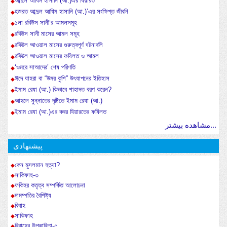
আব্দুল আযিম হাসানি (আ.)এর যিয়ারত
হজরত আব্দুল আযিম হাসানি (আ.)’এর সংক্ষিপ্ত জীবনি
১লা রবিউস সানী’র আমলসমূহ
রবিউস সানী মাসের আমল সমূহ
রবিউল আওয়াল মাসের গুরুত্বপূর্ণ ঘটনাবলি
রবিউল আওয়াল মাসের ফযিলত ও আমল
‘ওমরে সাআদের’ শেষ পরিণতি
ঈদে যাহরা বা “উমর কুশি” উৎযাপনের ইতিহাস
ইমাম রেযা (আ.) কিভাবে শাহাদত বরণ করেন?
আহলে সুন্নাতের দৃষ্টিতে ইমাম রেযা (আ.)
ইমাম রেযা (আ.)এর কবর যিয়ারতের ফযিলত
مشاهده بیشتر...
پیشنهادی
কেন মুসলমান হত্যা?
সাকিফাহ-৩
ফকিহর কতৃত্ব সম্পর্কিত আলোচনা
দামম্পতির বৈশিষ্ট্য
বিবাহ
সাকিফাহ
বিবাহের উপকারিতা-৫