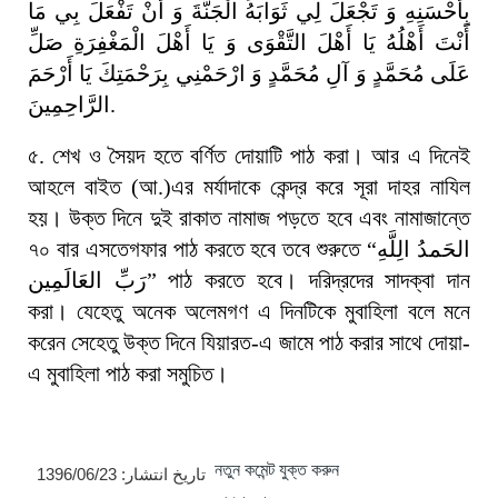
بِأَحْسَنِهِ
وَ
تَجْعَلَ
لِي
ثَوَابَهُ
الْجَنَّةَ
وَ
أَنْ
تَفْعَلَ
بِي
مَا
أَنْتَ
أَهْلُهُ
يَا
أَهْلَ
التَّقْوَى
وَ
يَا
أَهْلَ
الْمَغْفِرَةِ
صَلِّ
عَلَى
مُحَمَّدٍ
وَ
آلِ
مُحَمَّدٍ
وَ
ارْحَمْنِي
بِرَحْمَتِكَ
يَا
أَرْحَمَ
.
الرَّاحِمِينَ
৫
. শেখ ও সৈয়দ হতে বর্ণিত দোয়াটি পাঠ করা। আর এ দিনেই
আহলে বাইত (আ.)এর মর্যাদাকে কেন্দ্র করে সূরা দাহর নাযিল
হয়। উক্ত দিনে দুই রাকাত নামাজ পড়তে হবে এবং নামাজান্তে
الحَمدُ
الِلَّهِ
“
৭০ বার এসতেগফার পাঠ করতে হবে তবে শুরুতে
পাঠ করতে হবে। দরিদ্রদের সাদক্বা দান
”
رَبِّ
العَالَمِين‏
করা। যেহেতু অনেক অলেমগণ এ দিনটিকে মুবাহিলা বলে মনে
করেন সেহেতু উক্ত দিনে যিয়ারত-এ জামে পাঠ করার সাথে দোয়া-
এ মুবাহিলা পাঠ করা সমুচিত।
নতুন কমেন্ট যুক্ত করুন
تاریخ انتشار:
1396/06/23