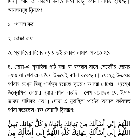
দিন। আর এ কারণে উক্ত দিনে কিছু আমল বর্ণিত হয়েছে।
আমলসমূহ নিন্মরূপ:
১. গোসল করা।
২. রোজা রাখা।
৩. গ্বাদিরের দিনের ন্যায় দুই রাকাত নামাজ পড়তে হবে।
৪. দোয়া
-এ মুবাহিলা পাঠ করা যা রমজান মাসে সেহেরীর দোয়ার
ন্যায় যা শেখ এবং য়ৈদ উভয়েই বর্ণনা করেছেন। যেহেতু উভয়ের
বর্ণনার মধ্যে কিছু পার্থক্য রয়েছে সুতরাং আমরা শেখের গ্রন্থে
উল্লেখিত দোয়ার ন্যায় বর্ণনা করছি। শেখ বলেছেন যে, ইমাম
জাফর সাদিক্ব (আ.) দোয়া-এ মুবাহিলা পাঠের অনেক ফযিলত
বর্ণনা করেছেন এবং দোয়াটি নিন্মরূপ:
اللَّهُمَّ
إِنِّي
أَسْأَلُكَ
مِنْ
بَهَائِكَ
بِأَبْهَاهُ
وَ
كُلُّ
بَهَائِكَ
بَهِيٌّ
اللَّهُمَّ
إِنِّي
أَسْأَلُكَ
بِبَهَائِكَ
كُلِّهِ
اللَّهُمَّ
إِنِّي
أَسْأَلُكَ
مِنْ