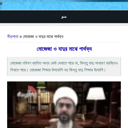
#
منو
আপনি এখানে
নীড়পাতা
» মোজেজা ও যাদুর মাঝে পার্থক্য
মোজেজা ও যাদুর মাঝে পার্থক্য
মোজেজা নবিগণ ব্যতিত অন্য কেউ দেখাতে পারে না, কিন্তু যাদু সাধারণ ব্যক্তিও
শিখতে পারে। মোজেজা শিক্ষার উপযোগি নয় কিন্তু যাদু শিক্ষার উযোগি।