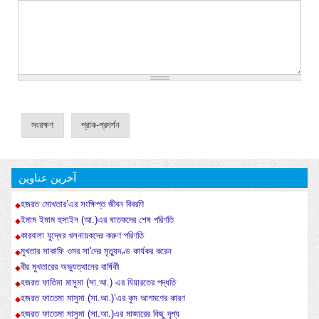
آخرین عناوین
হজরত মোখতার’এর সংক্ষিপ্ত জীবন বিবরণি
ইমাম ইমাম হুসাইন (আ.)এর ঘাতকদের শেষ পরিণতি
কারবালা যুদ্ধের খলনায়কদের করুণ পরিণতি
মুখতার সাকাফি ওমর সা'দের মৃত্যুদণ্ড কার্যকর করেন
বীর মুখতারের অভ্যুত্থানের বার্ষিকী
হজরত ফাতিমা মাসুমা (সা.আ.) এর যিয়ারতের পদ্ধতি
হজরত ফাতেমা মাসুমা (সা.আ.)’এর কুম আগমণের কারণ
হজরত ফাতেমা মাসুমা (সা.আ.)এর মাজারের কিছু দৃশ্য