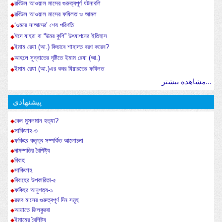
রবিউল আওয়াল মাসের গুরুত্বপূর্ণ ঘটনাবলি
রবিউল আওয়াল মাসের ফযিলত ও আমল
‘ওমরে সাআদের’ শেষ পরিণতি
ঈদে যাহরা বা “উমর কুশি” উৎযাপনের ইতিহাস
ইমাম রেযা (আ.) কিভাবে শাহাদত বরণ করেন?
আহলে সুন্নাতের দৃষ্টিতে ইমাম রেযা (আ.)
ইমাম রেযা (আ.)এর কবর যিয়ারতের ফযিলত
مشاهده بیشتر...
پیشنهادی
কেন মুসলমান হত্যা?
সাকিফাহ-৩
ফকিহর কতৃত্ব সম্পর্কিত আলোচনা
দামম্পতির বৈশিষ্ট্য
বিবাহ
সাকিফাহ
বিবাহের উপকারিতা-৫
ফকিহর আনুগত্য-১
রজব মাসের গুরুত্বপূর্ণ দিন সমূহ
আয়াতে জিলকুরবা
ইমামের বৈশিষ্ট্য