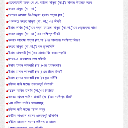
বেহেস্তবাসী হবেন সে যে, ফাতিমা মাসুমা (সা.)’র মাজার জিয়ারত করবে
হযরত মাসুমা (সা. আ.)
সত্যের আলোয় চির-উজ্জ্বল হযরত মাসুমা (সা.)
একনজরে হযরত মাসুমা (সা. আ.) এর জীবনী
ইমাম কাযিম (আ.)’এর কন্যা ফাতেমা মাসুমা (সা.আ.)’এর শ্রেষ্ঠত্বের কারণ
হযরত মাসুমা (সা. আ.) এর সংক্ষিপ্ত জীবনি
হজরত ফাতেমা মাসুমা (সা.আ.)’এর মাজারের সংক্ষিপ্ত বিবরণ
হযরত মাসুমা (সা.আ.)'র শুভ জন্মবার্ষিকী
ইমাম আসকারী (আ.)এর মাজার যিয়ারতের পদ্ধতি
জাফর-এ কাযযাবের শেষ পরিণতি
ইমাম হাসান আসকারী (আ.)-এর ইমামতকাল
ইমাম হাসান আসকারী (আ.) এর জীবন বিবরণী
ইমাম হাসান আসকারি (আ.)'র জন্ম বার্ষিকি
রবিউস সানি মাসের গুরুত্বপূর্ণ ঘটনাবলি
আব্দুল আযিম হাসানি (আ.)এর যিয়ারত
হজরত আব্দুল আযিম হাসানি (আ.)’এর সংক্ষিপ্ত জীবনি
১লা রবিউস সানী’র আমলসমূহ
রবিউস সানী মাসের আমল সমূহ
রবিউল আওয়াল মাসের গুরুত্বপূর্ণ ঘটনাবলি
রবিউল আওয়াল মাসের ফযিলত ও আমল