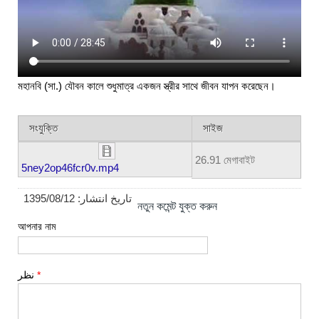
মহানবি (সা.) যৌবন কালে শুধুমাত্র একজন স্ত্রীর সাথে জীবন যাপন করেছেন।
সংযুক্তি
সাইজ
26.91 মেগাবাইট
5ney2op46fcr0v.mp4
1395/08/12
تاریخ انتشار:
নতুন কমেন্ট যুক্ত করুন
আপনার নাম
نظر
*