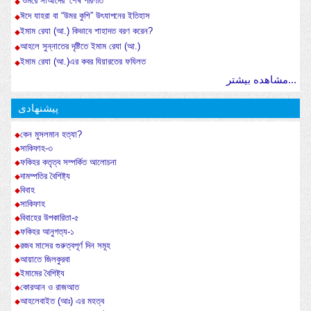
‘ওমরে সাআদের’ শেষ পরিণতি
ঈদে যাহরা বা “উমর কুশি” উৎযাপনের ইতিহাস
ইমাম রেযা (আ.) কিভাবে শাহাদত বরণ করেন?
আহলে সুন্নাতের দৃষ্টিতে ইমাম রেযা (আ.)
ইমাম রেযা (আ.)এর কবর যিয়ারতের ফযিলত
مشاهده بیشتر...
پیشنهادی
কেন মুসলমান হত্যা?
সাকিফাহ-৩
ফকিহর কতৃত্ব সম্পর্কিত আলোচনা
দামম্পতির বৈশিষ্ট্য
বিবাহ
সাকিফাহ
বিবাহের উপকারিতা-৫
ফকিহর আনুগত্য-১
রজব মাসের গুরুত্বপূর্ণ দিন সমূহ
আয়াতে জিলকুরবা
ইমামের বৈশিষ্ট্য
কোরআন ও রাজআত
আহলেবাইত (আঃ) এর মহত্ব