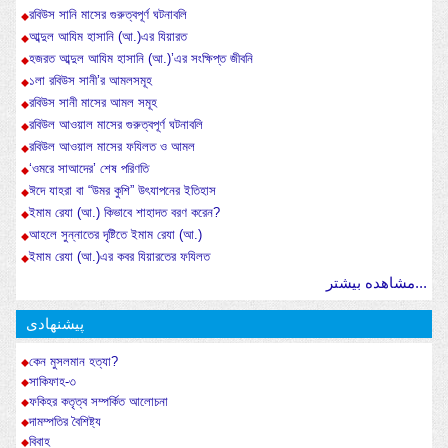
রবিউস সানি মাসের গুরুত্বপূর্ণ ঘটনাবলি
আব্দুল আযিম হাসানি (আ.)এর যিয়ারত
হজরত আব্দুল আযিম হাসানি (আ.)’এর সংক্ষিপ্ত জীবনি
১লা রবিউস সানী’র আমলসমূহ
রবিউস সানী মাসের আমল সমূহ
রবিউল আওয়াল মাসের গুরুত্বপূর্ণ ঘটনাবলি
রবিউল আওয়াল মাসের ফযিলত ও আমল
‘ওমরে সাআদের’ শেষ পরিণতি
ঈদে যাহরা বা “উমর কুশি” উৎযাপনের ইতিহাস
ইমাম রেযা (আ.) কিভাবে শাহাদত বরণ করেন?
আহলে সুন্নাতের দৃষ্টিতে ইমাম রেযা (আ.)
ইমাম রেযা (আ.)এর কবর যিয়ারতের ফযিলত
مشاهده بیشتر...
پیشنهادی
কেন মুসলমান হত্যা?
সাকিফাহ-৩
ফকিহর কতৃত্ব সম্পর্কিত আলোচনা
দামম্পতির বৈশিষ্ট্য
বিবাহ