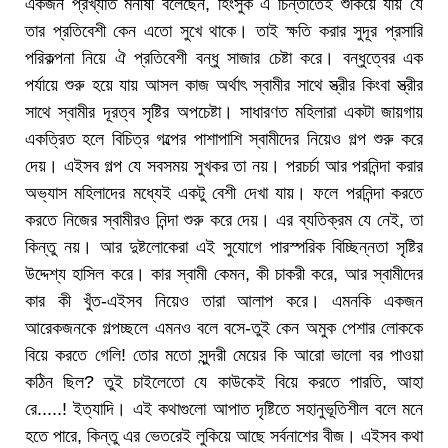
একজন প্রখ্যাত মনীষী বলেছেন, হিংসুক এ চিন্তাতেই শুকিয়ে যায় যে
তার প্রতিবেশী কেন এতো সুখে থাকে। তাই ক্ষতি করার সুদূর প্রসারি
পরিকল্পনা নিয়ে ঐ প্রতিবেশী বন্ধু সাজার চেষ্টা করে। বন্ধুত্বের এক
পর্যায়ে শুরু হয়ে যায় আসল কাজ অর্থাৎ স্বামীর সাথে স্ত্রীর কিংবা স্ত্রীর
সাথে স্বামীর দূরত্ব সৃষ্টির অপচেষ্টা। সাধারণত মহিলারা একটা জায়গায়
একত্রিত হলে বিচিত্র গল্পের পাশাপাশি স্বামীদের নিয়েও গল্প শুরু করে
দেয়। এইসব গল্প যে সবসময় সুখকর তা নয়। পরচর্চা আর পরনিন্দা করার
অভ্যাস মহিলাদের মধ্যেই একটু বেশী দেখা যায়। ফলে পরনিন্দা করতে
করতে নিজের স্বামীরও নিন্দা শুরু করে দেয়। এর ব্যতিক্রম যে নেই, তা
কিন্তু নয়। আর দুষ্টলোকেরা এই সুযোগে পারস্পরিক বিচ্ছিন্নতা সৃষ্টির
উদ্দেশ্য হাসিল করে। কার স্বামী কেমন, কী চাকরী করে, আর স্বামীদের
কার কী খুঁত-এইসব নিয়েও তারা আলাপ করে। এমনকি একজন
আরেকজনকে গল্পচ্ছলে এমনও বলে বসে-তুই কেন অমুক পেশার লোককে
বিয়ে করতে গেলি! তোর মতো সুন্দরী মেয়ের কি আরো ভালো বর পাওয়া
কঠিন ছিল? তুই চাইলেতো যে কাউকেই বিয়ে করতে পারতি, আহা
রে.....! ইত্যাদি। এই কথাগুলো আপাত দৃষ্টিতে সহানুভূতিশীল বলে মনে
হতে পারে, কিন্তু এর ভেতরেই লুকিয়ে আছে সর্বনাশের বীজ। এইসব কথা