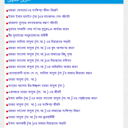
হজরত মোখতার’এর সংক্ষিপ্ত জীবন বিবরণি
ইমাম ইমাম হুসাইন (আ.)এর ঘাতকদের শেষ পরিণতি
কারবালা যুদ্ধের খলনায়কদের করুণ পরিণতি
মুখতার সাকাফি ওমর সা'দের মৃত্যুদণ্ড কার্যকর করেন
বীর মুখতারের অভ্যুত্থানের বার্ষিকী
হজরত ফাতিমা মাসুমা (সা.আ.) এর যিয়ারতের পদ্ধতি
হজরত ফাতেমা মাসুমা (সা.আ.)’এর কুম আগমণের কারণ
হজরত ফাতেমা মাসুমা (সা.আ.)এর মাজারের কিছু দৃশ্য
হজরত ফাতেমা মাসুমা (সা.আ.)এর যিয়ারতের ফযিলত
হজরত ফাতেমা মাসুমা (সা.আ.)’এর অবিবাহিত থাকার কারণ
বেহেস্তবাসী হবেন সে যে, ফাতিমা মাসুমা (সা.)’র মাজার জিয়ারত করবে
হযরত মাসুমা (সা. আ.)
সত্যের আলোয় চির-উজ্জ্বল হযরত মাসুমা (সা.)
একনজরে হযরত মাসুমা (সা. আ.) এর জীবনী
ইমাম কাযিম (আ.)’এর কন্যা ফাতেমা মাসুমা (সা.আ.)’এর শ্রেষ্ঠত্বের কারণ
হযরত মাসুমা (সা. আ.) এর সংক্ষিপ্ত জীবনি
হজরত ফাতেমা মাসুমা (সা.আ.)’এর মাজারের সংক্ষিপ্ত বিবরণ
হযরত মাসুমা (সা.আ.)'র শুভ জন্মবার্ষিকী
ইমাম আসকারী (আ.)এর মাজার যিয়ারতের পদ্ধতি