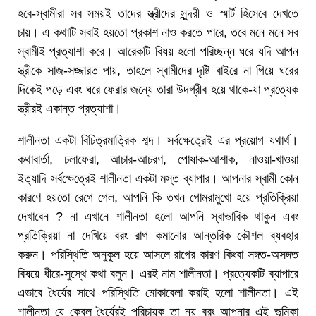
হবে-স্বামীরা সব সময়ই তাদের স্ত্রীদের সুন্দরী ও স্মার্ট হিসেবে দেখতে
চায়। এ কথাটি সবাই হয়তো প্রকাশ নাও করতে পারে, তবে মনে মনে সব
স্বামীই প্রত্যাশা করে। আরেকটি বিষয় হলো পরিচ্ছন্ন ঘরে যদি আপন
স্ত্রীকে সাজ-সজ্জারত পায়, তাহলে স্বামীদের দৃষ্টি বাইরে না গিয়ে ঘরের
দিকেই পড়ে এবং ঘরে ফেরার জন্যে তারা উদগ্রীব হয়ে থাকে-যা প্রত্যেক
স্ত্রীরই একান্ত প্রত্যাশা।
শালীনতা একটা বিচিত্রমাত্রিক শব্দ। সর্বক্ষেত্রেই এর প্রয়োগ যথার্থ।
কথাবার্তা, চলাফেরা, আচার-আচরণ, পোষাক-আশাক, নাওয়া-খাওয়া
ইত্যাদি সর্বক্ষেত্রেই শালীনতা একটা মস্ত ব্যাপার। আপনার স্বামী কোন
কারণে হয়তো রেগে গেল, আপনি কি তখন গোমরামুখো হয়ে প্রতিক্রিয়া
দেখাবেন ? না এখানে শালীনতা হলো আপনি স্বাভাবিক থাকুন এবং
প্রতিক্রিয়া না দেখিয়ে বরং রাগ কমানোর আন্তরিক কৌশল ব্যবহার
করুন। পরিস্থিতি অনুকূল হয়ে আসলে রাগের কারণ কিংবা সঙ্গত-অসঙ্গত
বিষয়ে ধীরে-সুস্থে কথা বলুন। এরই নাম শালীনতা। প্রত্যেকটি ব্যাপারে
এভাবে ধৈর্যের সাথে পরিস্থিতি মোকাবেলা করাই হলো শালীনতা। এই
শালীনতা যে কেবল ধৈর্যেরই পরিচায়ক তা নয় বরং আপনার এই ভূমিকা