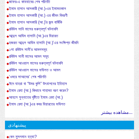
জাফর-এ কাযযাবের শেষ পরিণতি
ইমাম হাসান আসকারী (আ.)-এর ইমামতকাল
ইমাম হাসান আসকারী (আ.) এর জীবন বিবরণী
ইমাম হাসান আসকারি (আ.)'র জন্ম বার্ষিকি
রবিউস সানি মাসের গুরুত্বপূর্ণ ঘটনাবলি
আব্দুল আযিম হাসানি (আ.)এর যিয়ারত
হজরত আব্দুল আযিম হাসানি (আ.)’এর সংক্ষিপ্ত জীবনি
১লা রবিউস সানী’র আমলসমূহ
রবিউস সানী মাসের আমল সমূহ
রবিউল আওয়াল মাসের গুরুত্বপূর্ণ ঘটনাবলি
রবিউল আওয়াল মাসের ফযিলত ও আমল
‘ওমরে সাআদের’ শেষ পরিণতি
ঈদে যাহরা বা “উমর কুশি” উৎযাপনের ইতিহাস
ইমাম রেযা (আ.) কিভাবে শাহাদত বরণ করেন?
আহলে সুন্নাতের দৃষ্টিতে ইমাম রেযা (আ.)
ইমাম রেযা (আ.)এর কবর যিয়ারতের ফযিলত
مشاهده بیشتر...
پیشنهادی
কেন মুসলমান হত্যা?