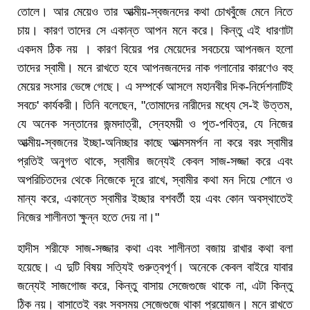
তোলে। আর মেয়েও তার আত্মীয়-স্বজনদের কথা চোখবুঁজে মেনে নিতে
চায়। কারণ তাদের সে একান্ত আপন মনে করে। কিন্তু এই ধারণাটা
একদম ঠিক নয় । কারণ বিয়ের পর মেয়েদের সবচেয়ে আপনজন হলো
তাদের স্বামী। মনে রাখতে হবে আপনজনদের নাক গলানোর কারণেও বহু
মেয়ের সংসার ভেঙ্গে গেছে। এ সম্পর্কে আসলে মহানবীর দিক-নির্দেশনাটিই
সবচে' কার্যকরী। তিনি বলেছেন, "তোমাদের নারীদের মধ্যে সে-ই উত্তম,
যে অনেক সন্তানের জন্মদাত্রী, স্নেহময়ী ও পূত-পবিত্র, যে নিজের
আত্মীয়-স্বজনের ইচ্ছা-অনিচ্ছার কাছে আত্মসমর্পন না করে বরং স্বামীর
প্রতিই অনুগত থাকে, স্বামীর জন্যেই কেবল সাজ-সজ্জা করে এবং
অপরিচিতদের থেকে নিজেকে দূরে রাখে, স্বামীর কথা মন দিয়ে শোনে ও
মান্য করে, একান্তে স্বামীর ইচ্ছার বশবর্তী হয় এবং কোন অবস্থাতেই
নিজের শালীনতা ক্ষুন্ন হতে দেয় না।"
হাদীস শরীফে সাজ-সজ্জার কথা এবং শালীনতা বজায় রাখার কথা বলা
হয়েছে। এ দুটি বিষয় সত্যিই গুরুত্বপূর্ণ। অনেকে কেবল বাইরে যাবার
জন্যেই সাজগোজ করে, কিন্তু বাসায় সেজেগুজে থাকে না, এটা কিন্তু
ঠিক নয়। বাসাতেই বরং সবসময় সেজেগুজে থাকা প্রয়োজন। মনে রাখতে