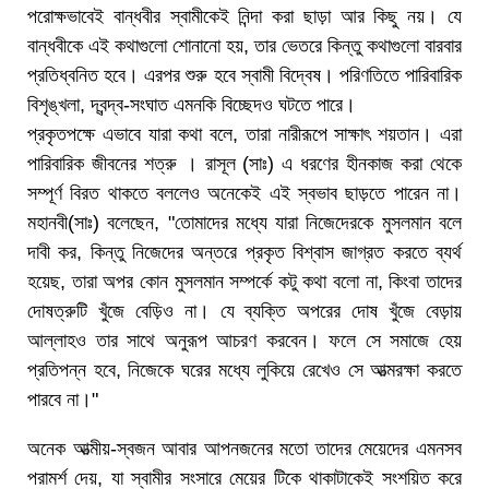
পরোক্ষভাবেই বান্ধবীর স্বামীকেই নিন্দা করা ছাড়া আর কিছু নয়। যে
বান্ধবীকে এই কথাগুলো শোনানো হয়, তার ভেতরে কিন্তু কথাগুলো বারবার
প্রতিধ্বনিত হবে। এরপর শুরু হবে স্বামী বিদ্বেষ। পরিণতিতে পারিবারিক
বিশৃঙ্খলা, দ্বন্দ্ব-সংঘাত এমনকি বিচ্ছেদও ঘটতে পারে।
প্রকৃতপক্ষে এভাবে যারা কথা বলে, তারা নারীরূপে সাক্ষাৎ শয়তান। এরা
পারিবারিক জীবনের শত্রু । রাসূল (সাঃ) এ ধরণের হীনকাজ করা থেকে
সম্পূর্ণ বিরত থাকতে বললেও অনেকেই এই স্বভাব ছাড়তে পারেন না।
মহানবী(সাঃ) বলেছেন, "তোমাদের মধ্যে যারা নিজেদেরকে মুসলমান বলে
দাবী কর, কিন্তু নিজেদের অন্তরে প্রকৃত বিশ্বাস জাগ্রত করতে ব্যর্থ
হয়েছ, তারা অপর কোন মুসলমান সম্পর্কে কটু কথা বলো না, কিংবা তাদের
দোষত্রুটি খুঁজে বেড়িও না। যে ব্যক্তি অপরের দোষ খুঁজে বেড়ায়
আল্লাহও তার সাথে অনুরূপ আচরণ করবেন। ফলে সে সমাজে হেয়
প্রতিপন্ন হবে, নিজেকে ঘরের মধ্যে লুকিয়ে রেখেও সে আত্মরক্ষা করতে
পারবে না।"
অনেক আত্মীয়-স্বজন আবার আপনজনের মতো তাদের মেয়েদের এমনসব
পরামর্শ দেয়, যা স্বামীর সংসারে মেয়ের টিকে থাকাটাকেই সংশয়িত করে