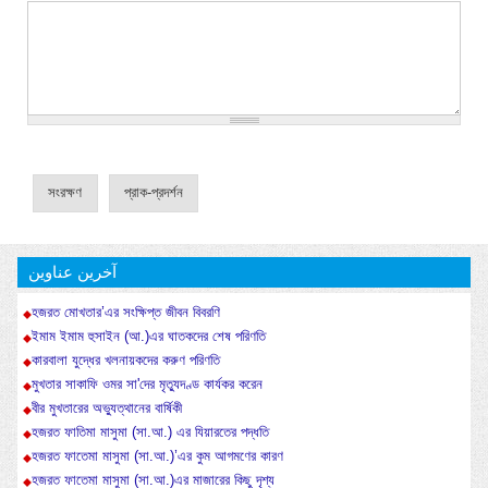
آخرین عناوین
হজরত মোখতার’এর সংক্ষিপ্ত জীবন বিবরণি
ইমাম ইমাম হুসাইন (আ.)এর ঘাতকদের শেষ পরিণতি
কারবালা যুদ্ধের খলনায়কদের করুণ পরিণতি
মুখতার সাকাফি ওমর সা'দের মৃত্যুদণ্ড কার্যকর করেন
বীর মুখতারের অভ্যুত্থানের বার্ষিকী
হজরত ফাতিমা মাসুমা (সা.আ.) এর যিয়ারতের পদ্ধতি
হজরত ফাতেমা মাসুমা (সা.আ.)’এর কুম আগমণের কারণ
হজরত ফাতেমা মাসুমা (সা.আ.)এর মাজারের কিছু দৃশ্য