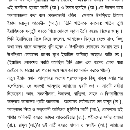
এই মসজিদে হযরত আলী (আ.) ও ইমাম হুসাইন (আ.)-কে উদ্দেশ করে
অপমানজনক কথা বলে বেতনভোগী খতিব। সেখানে উপস্থিত ছিলেন
ইমাম জয়নুল আবেদীন (আ.)। তিনি খতিবকে বললেন: খতিব তুমি
ইয়াজিদকে সন্তুষ্ট করতে গিয়ে দোযখে স্থান তৈরি করেছ নিজের জন্য।
তিনি ইয়াজিদের দিকে ফিরে বললেন, আমাকেও মিম্বরে যেতে দাও, কিছু
কথা বলব যাতে আল্লাহ খুশি হবেন ও উপস্থিত লোকদের সওয়াব হবে।
উপস্থিত লোকদের চাপের মুখে ইয়াজিদ অনিচ্ছা সত্ত্বেও রাজি হয়।
(ইয়াজিদ লোকদের প্রতি বলেছিল ইনি এমন এক বংশের লোক যারা
ছোটবেলায় মায়ের দুধ পানের সঙ্গে সঙ্গে জ্ঞানও অর্জন করতে থাকে)
নতুন ইমাম মহান আল্লাহর অশেষ প্রশংসাসূচক কিছু বাক্য বলার পর
বলেছিলেন: হে জনতা! আল্লাহ আমাদের ছয়টি গুণ ও সাতটি মর্যাদা
দিয়েছেন। জ্ঞান, সহনশীলতা, উদারতা, বাগ্মিতা, সাহস ও বিশ্বাসীদের
অন্তরে আমাদের প্রতি ভালবাসা। আমাদের মর্যাদাগুলো হল রাসূল (সা.),
আল্লাহর সিংহ ও সত্যবাদী আমিরুল মু’মিনিন আলী (আ.), বেহেশতে দুই
পাখার অধিকারী হযরত জাফর আততাইয়ার (রা.), শহীদদের সর্দার হামজা
(রা.), রাসূল (সা.)’র দুই নাতী হযরত হাসান ও হুসাইন (আ.) আমাদের