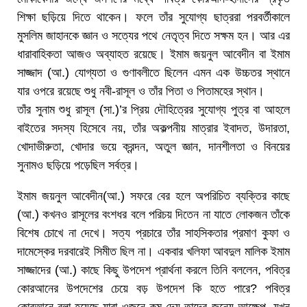
শিক্ষা ছড়িয়ে দিতে থাকেন। ফলে তাঁর সুযোগ্য ছাত্ররা পরবর্তীকালে
মুসলিম জাহানকে জ্ঞান ও সত্যের পথে নেতৃত্ব দিতে সক্ষম হন। আর এর
ধারাবাহিকতা আজও অব্যাহত রয়েছে। ইমাম জয়নুল আবেদীন বা ইমাম
সাজ্জাদ (আ.) যোগ্যতা ও গুণাবলীতে ছিলেন এমন এক উচ্চতর স্থানে
যার ওপরে রয়েছে শুধু নবী-রাসূল ও তাঁর পিতা ও পিতামহের স্থান।
তাঁর সুনাম শুধু রাসূল (সা.)’র প্রিয় দৌহিত্রের সুযোগ্য পুত্র বা আহলে
বাইতের সদস্য হিসেবে নয়, তাঁর অকল্পনীয় মাত্রার ইবাদত, উদারতা,
খোদাভীরুতা, খোদার ভয়ে ক্রন্দন, অতুল জ্ঞান, দানশীলতা ও বিনয়ের
সুনামও ছড়িয়ে পড়েছিল সর্বত্র।
ইমাম জয়নুল আবেদীন(আ.) সফরে বের হলে অপরিচিত ব্যক্তির কাছে
(আ.) কখনও রাসূলের বংশধর বলে পরিচয় দিতেন না যাতে লোকজন তাঁকে
বিশেষ চোখে না দেখে। সত্য প্রচারে তাঁর সাহসিকতার প্রমাণ কুফা ও
দামেস্কের দরবারেই সিমীত ছিল না। একবার খলিফা আবদুল মালিক ইমাম
সাজ্জাদের (আ.) কাছে কিছু উপদেশ প্রার্থনা করলে তিনি বললেন, পবিত্র
কোরআনের উপদেশের চেয়ে বড় উপদেশ কি হতে পারে? পবিত্র
কোরআনে বলা হয়েছে-যারা ওজনে কম দেয় তাদের জন্যে আক্ষেপ, যখন