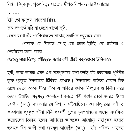
নির্মল নিষ্কলুষ, পূতপবিত্র সততায় দীপ্ত নিশানবরদার ইসলামের
... ....
ইনি তো সন্তান ফাতেমা বিবির,
তার সম্পর্কে যদি না জেনে থাকো তুমি;
জেনে রাখো এঁর প্রপিতামহের মাঝেই সমাপ্তি নবুয়্যত ধারার
... ... খোদাকে যে চিনেছে সে-ই তো জানে ইনিই তো মর্যাদায় ও
শ্রেষ্ঠত্বে আগে সবার
যেহেতু সারা বিশ্বে পৌঁছেছে ধর্মের বাণী এঁরই রক্তধারার উসিলাতে
হ্যাঁ, আজ আমরা এমন এক মহাপুরুষের কথা বলছি যাঁর রক্তধারা পৃথিবীর
বুকে প্রকৃত ইসলামকে টিকিয়ে রেখেছে। ইসলামের বাহ্যিক লেবাস ঠিক
রেখে ভেতর থেকে ধীরে ধীরে এ পবিত্র ধর্মকে নিষ্প্রাণ ও বিলীন করে
দেয়ার উমাইয়া ষড়যন্ত্র মোকাবেলা করতে শহীদগণের নেতা হযরত ইমাম
হুসাইন (আ.) কারবালার যে বিপ্লব ঘটিয়েছিলেন সে বিপ্লবের বাণী ও
কারবালার প্রকৃত ঘটনা যিনি পরবর্তী যুগের মুসলমানদের জন্যে সংরক্ষিত
করেছিলেন তিনিই হলেন আমাদের আজকের আলোচ্য মহাপুরুষ হযরত
হুসাইন বিন আলী তথা জয়নুল আবেদীন (আ.)। তাঁর পবিত্র শাহাদত