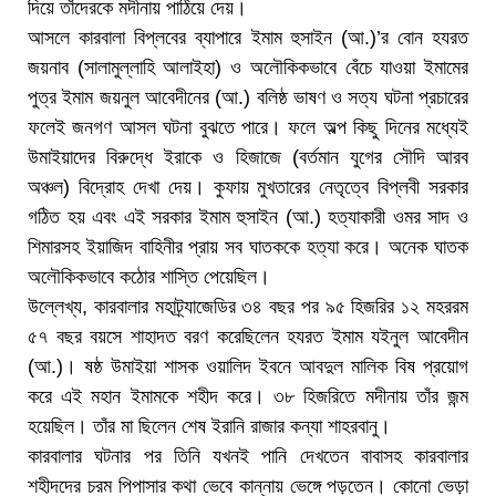
দিয়ে তাঁদেরকে মদীনায় পাঠিয়ে দেয়।
আসলে কারবালা বিপ্লবের ব্যাপারে ইমাম হুসাইন (আ.)’র বোন হযরত
জয়নাব (সালামুল্লাহি আলাইহা) ও অলৌকিকভাবে বেঁচে যাওয়া ইমামের
পুত্র ইমাম জয়নুল আবেদীনের (আ.) বলিষ্ঠ ভাষণ ও সত্য ঘটনা প্রচারের
ফলেই জনগণ আসল ঘটনা বুঝতে পারে। ফলে অল্প কিছু দিনের মধ্যেই
উমাইয়াদের বিরুদ্ধে ইরাকে ও হিজাজে (বর্তমান যুগের সৌদি আরব
অঞ্চল) বিদ্রোহ দেখা দেয়। কুফায় মুখতারের নেতৃত্বে বিপ্লবী সরকার
গঠিত হয় এবং এই সরকার ইমাম হুসাইন (আ.) হত্যাকারী ওমর সাদ ও
শিমারসহ ইয়াজিদ বাহিনীর প্রায় সব ঘাতককে হত্যা করে। অনেক ঘাতক
অলৌকিকভাবে কঠোর শাস্তি পেয়েছিল।
উল্লেখ্য, কারবালার মহাট্র্যাজেডির ৩৪ বছর পর ৯৫ হিজরির ১২ মহররম
৫৭ বছর বয়সে শাহাদত বরণ করেছিলেন হযরত ইমাম যইনুল আবেদীন
(আ.)। ষষ্ঠ উমাইয়া শাসক ওয়ালিদ ইবনে আবদুল মালিক বিষ প্রয়োগ
করে এই মহান ইমামকে শহীদ করে। ৩৮ হিজরিতে মদীনায় তাঁর জন্ম
হয়েছিল। তাঁর মা ছিলেন শেষ ইরানি রাজার কন্যা শাহরবানু।
কারবালার ঘটনার পর তিনি যখনই পানি দেখতেন বাবাসহ কারবালার
শহীদদের চরম পিপাসার কথা ভেবে কান্নায় ভেঙ্গে পড়তেন। কোনো ভেড়া