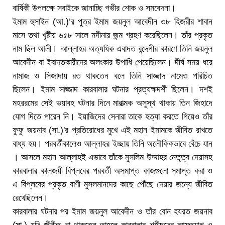
বার্ষিকী উপলক্ষে সবাইকে জানাচ্ছি গভীর শোক ও সমবেদনা।
ইমাম হুসাইন (আ.)’র পুত্র ইমাম জয়নুল আবেদীন ৩৮ হিজরীর শাবান
মাসে তথা খৃষ্টীয় ৬৫৮ সালে মদীনায় জন্ম গ্রহণ করেছিলেন। তাঁর প্রকৃত
নাম ছিল আলী। আল্লাহর অত্যধিক এবাদত বন্দেগীর কারণে তিনি জয়নুল
আবেদীন বা ইবাদতকারীদের অলংকার উপাধি পেয়েছিলেন। দীর্ঘ সময় ধরে
নামাজ ও সিজাদায় রত থাকতেন বলে তিনি সাজ্জাদ নামেও পরিচিত
ছিলেন। ইমাম সাজ্জাদ কারবালার ঘটনার প্রত্যক্ষদর্শী ছিলেন। দশই
মহররমের সেই ভয়াবহ ঘটনার দিনে মারাত্মক অসুস্থ থাকায় তিন জিহাদে
যোগ দিতে পারেন নি। ইয়াজিদের সেনারা তাকে হত্যা করতে গিয়েও তাঁর
ফুফু জয়নাব (সা.)'র প্রতিরোধের মুখে এই মহান ইমামকে জীবিত রাখতে
বাধ্য হয়। পরবর্তীকালেও আল্লাহর ইচ্ছায় তিনি অলৌকিকভাবে বেঁচে যান
। আসলে মহান আল্লাহই এভাবে তাঁকে মুসলিম উম্মাহর নেতৃত্ব দেয়াসহ
কারবালার কালজয়ী বিপ্লবের পরবর্তী অসমাপ্ত কাজগুলো সমাপ্ত করা ও
এ বিপ্লবের প্রকৃত বাণী মুসলমানদের কাছে পৌঁছে দেয়ার জন্যে জীবিত
রেখেছিলেন।
কারবালার ঘটনার পর ইমাম জয়নুল আবেদীন ও তাঁর বোন হযরত জয়নাব
(সা.) যদি জীবীত না থাকতেন তাহলে কারবালার শহীদদের আত্মত্যাগ ও