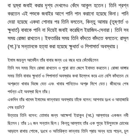
বা দুম্বা জবাই করার দৃশ্য দেখলেও কেঁদে আকুল হতেন। তিনি প্রশ্ন
করতেন এই পশুকে জবাইর আগে পানি পান করানো হয়েছে কিনা। পানি
দেয়া হয়েছে একথা শোনার পর তিনি বলতেন, কিন্তু আমার (তৃষ্ণার্ত ও
ক্ষুধার্ত) বাবাকে পানি না দিয়েই জবাই করেছিল ইয়াজিদ-সেনারা। তিনি সব
সময় রোজা রাখতেন। ইফতারির সময় তিনি কাঁদতে কাঁদতে বলতেন: রাসূল
(সা.)’র সন্তানকে হত্যা করা হয়েছে ক্ষুধার্ত ও পিপাসার্ত অবস্থায়।
ইমাম জয়নুল আবেদীন তাঁর বাবার জন্য ৩৪ বছর ধরে কেঁদেছিলেন
তিনি সব সময় দিনে রোজা রাখতেন ও পুরো রাত জেগে ইবাদত করতেন। রোজা ভাঙ্গার
সময় তিনি বাবার ক্ষুধার্ত ও পিপাসার্ত অবস্থার কথা উল্লেখ করে এত বেশি কাঁদতেন যে
অশ্রুতে খাবার ভিজে যেত এবং খাবার পানিতেও অশ্রু মিশে যেত। জীবনের শেষ
পর্যন্ত এই অবস্থা ছিল তাঁর।
একদিন তাঁর খাদেম ইমামের কান্নারত অবস্থায় তাঁকে বলেন: আপনার দুঃখ ও আহাজারি
শেষ হয়নি?
উত্তরে তিনি বলেন: তোমার জন্য আক্ষেপ! ইয়াকুব (আ.) আল্লাহর একজন নবী
ছিলেন। তাঁর ১২ জন সন্তান ছিল। কিন্তু আল্লাহ তাঁর এক পুত্র ইউসুফকে চোখের
আড়ালে রাখায় শোকে, দুঃখে ও অতিরিক্ত কান্নায় তিনি প্রায় অন্ধ হয়ে পড়েন, চুল