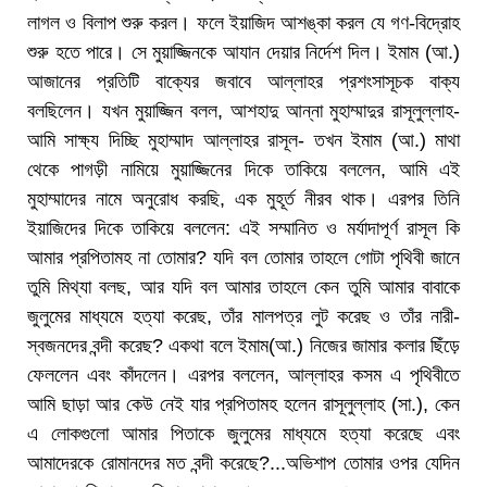
লাগল ও বিলাপ শুরু করল। ফলে ইয়াজিদ আশঙ্কা করল যে গণ-বিদ্রোহ
শুরু হতে পারে। সে মুয়াজ্জিনকে আযান দেয়ার নির্দেশ দিল। ইমাম (আ.)
আজানের প্রতিটি বাক্যের জবাবে আল্লাহর প্রশংসাসূচক বাক্য
বলছিলেন। যখন মুয়াজ্জিন বলল, আশহাদু আন্না মুহাম্মাদুর রাসূলুল্লাহ-
আমি সাক্ষ্য দিচ্ছি মুহাম্মাদ আল্লাহর রাসূল- তখন ইমাম (আ.) মাথা
থেকে পাগড়ী নামিয়ে মুয়াজ্জিনের দিকে তাকিয়ে বললেন, আমি এই
মুহাম্মাদের নামে অনুরোধ করছি, এক মুহূর্ত নীরব থাক। এরপর তিনি
ইয়াজিদের দিকে তাকিয়ে বললেন: এই সম্মানিত ও মর্যাদাপূর্ণ রাসূল কি
আমার প্রপিতামহ না তোমার? যদি বল তোমার তাহলে গোটা পৃথিবী জানে
তুমি মিথ্যা বলছ, আর যদি বল আমার তাহলে কেন তুমি আমার বাবাকে
জুলুমের মাধ্যমে হত্যা করেছ, তাঁর মালপত্র লুট করেছ ও তাঁর নারী-
স্বজনদের বন্দী করেছ? একথা বলে ইমাম(আ.) নিজের জামার কলার ছিঁড়ে
ফেললেন এবং কাঁদলেন। এরপর বললেন, আল্লাহর কসম এ পৃথিবীতে
আমি ছাড়া আর কেউ নেই যার প্রপিতামহ হলেন রাসূলুল্লাহ (সা.), কেন
এ লোকগুলো আমার পিতাকে জুলুমের মাধ্যমে হত্যা করেছে এবং
আমাদেরকে রোমানদের মত বন্দী করেছে?...অভিশাপ তোমার ওপর যেদিন