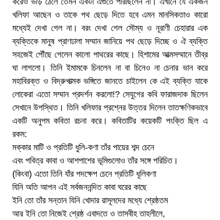
করেও ভীড় ঠেলে তেমন একটা এগুতে পারছিলেন না। এখানে যে একজন
খলিফা আছেন ও তাকে পথ ছেড়ে দিতে হবে এমন মানসিকতাও কারো
মধ্যেই দেখা গেল না। বরং দেখা গেল সৌম্য ও নূরাণী চেহারার এক
ব্যক্তিকে মানুষ প্রাণঢালা সম্মান জানিয়ে পথ ছেড়ে দিচ্ছে ও ঐ ব্যক্তি
সহজেই পৌঁছে গেলেন কালো পাথরের কাছে। হিশামের আত্মসম্মানে তীব্র
ঘা লাগলো। তিনি ইমামকে চিনলেন না বা চিনেও না চেনার ভান করে
মহাবিরক্ত ও বিদ্রুপাত্মক ভঙ্গিতে জানতে চাইলেন কে এই ব্যক্তি যাকে
লোকেরা এতো সম্মান প্রদর্শন করলো!? সেযুগের কবি ফারাজদাক ছিলেন
সেখানে উপস্থিত। তিনি খলিফার প্রশ্নের উত্তর দিলেন তাতক্ষণিকভাবে
একটি অনুপম কবিতা রচনা করে। কবিতাটির কয়েকটি পংক্তি ছিল এ
রকম:
মক্কার মাটি ও প্রতিটি ধুলি-কণা তাঁর পায়ের শব্দ চেনে
এবং পবিত্র কাবা ও আশপাশের ভূমিগুলোও তাঁর সঙ্গে পরিচিত।
(কিংবা) এতো তিনি যাঁর পদক্ষেপ চেনে প্রতিটি ধূলিকণা
যিনি অতি আপন এই সর্বজননন্দিত কাবা ঘরের কাছে
ইনি তো তাঁর সন্তান যিনি খোদার রাসূলদের মধ্যে শ্রেষ্ঠতম
আর ইনি তো নিজেই শ্রেষ্ঠ এবাদতে ও তাসবীহ তাহলীলে,