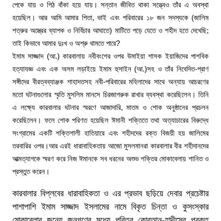
পেকে যায় ও পিঠ বাঁকা হয়ে যায়। সন্তান জীবিত থাকা সত্ত্বেও তাঁর এ অবস্থা
হয়েছিল। আর আমি আমার পিতা, ভাই এবং পরিবারের ১৮ জন সদস্যকে (জালিম
শত্রুর অস্ত্রের ব্যাপক ও নির্বিচার আঘাতে) মাটিতে পড়ে যেতে ও শহীদ হতে দেখেছি;
তাই কিভাবে আমার দুঃখ ও অশ্রু থামতে পারে?
ইমাম সাজ্জাদ (আ.) কারবালায় নবীবংশের ওপর উমাইয়া শাসক ইয়াজিদের পাশবিক
হত্যাযজ্ঞ এবং এক অসম লড়াইয়ে ইমাম হুসাইন (আ.)সহ ও তাঁর নিবেদিত-প্রাণ
সঙ্গীদের বীরত্বব্যাঞ্জক শাহাদতসহ নবী-পরিবারের মহিলাদের সাথে অন্যায় আচরণের
মতো ঘটনাগুলোর স্মৃতি মুসলিম মানসে চিরজাগরুক রাখার ব্যবস্থা করেছিলেন। তিনি
এ লক্ষ্যে কারবালার ঘটনার স্মরণে আজাদারি, মাতম ও শোক অনুষ্ঠানের প্রচলন
করেছিলেন। ফলে শোক পরিণত হয়েছিল ঈমানী শক্তিতে তথা অত্যাচারের বিরুদ্ধে
সংগ্রামের একটি শক্তিশালী হাতিয়ারে এবং শহীদদের রক্ত বিজয়ী হয় জালিমের
তরবারির ওপর।আর এরই ধারাবাহিকতায় আজো মুসলমানরা কারবালার বীর শহীদানদের
আত্মত্যাগকে স্মরণ করে নিজ ঈমানকে সব ধরনের অশুভ শক্তির মোকাবেলায় শানিত ও
প্রস্তুত করেন।
কারবালার বিপ্লবের ধারাবাহিকতা ও এর প্রভাব ছড়িয়ে দেবার প্রচেষ্টার
পাশাপাশি ইমাম সাজ্জাদ ইসলামের নামে বিকৃত চিন্তা ও কুসংস্কার
মোকাবেলার জন্যে জনগণের মধ্যে পবিত্র কোরআন-হাদীসের প্রকৃত