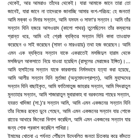
থেকেই, আর আমরাও তাঁদের থেকেই। যারা আমাকে জানে তারা তো
জানেই, যারা জানে না তাদেরকে জানাচ্ছি আমার বংশ-পরিচয়: হে জনতা!
আমি মক্কা ও মিনার সন্তান, আমি যমযম ও সাফা’র সন্তান। আমি তাঁর
সন্তান যিনি হজরে আসওয়াদ (কালো পাথর) তুলেছিলেন তাঁর কম্বলের
প্রান্ত ধরে, আমি ওই শ্রেষ্ঠ ব্যক্তির সন্তান যিনি কাবা তাওয়াফ
করেছেন ও সাই করেছেন (সাফা ও মারওয়ায়) তথা হজ করেছেন। আমি
এমন এক ব্যক্তির সন্তান যাকে একরাতেই মসজিদুল হারাম থেকে
মসজিদুল আকসাতে নিয়ে যাওয়া হয়েছিল (রাসূলের মেরাজের ইঙ্গিত)।...
আমি হুসাইনের সন্তান যাকে কারবালায় নির্মমভাবে হত্যা করা হয়েছে,
আমি আলীর সন্তান যিনি মুর্তাজা (অনুমোদনপ্রাপ্ত), আমি মুহাম্মদের
সন্তান যিনি বাছাইকৃত, আমি ফাতিমাতুজ জাহরার সন্তান, আমি সিদরাতুল
মুনতাহার সন্তান, আমি শাজারাতুল মুবারাকাহ বা বরকতময় গাছের সন্তান,
হযরত খাদিজা (সা.)’র সন্তান আমি, আমি এমন একজনের সন্তান যিনি
তাঁর নিজের রক্তে ডুবে গেছেন, আমি এমন একজনের সন্তান যার শোকে
রাতের আধারে জিনেরা বিলাপ করেছিল, আমি এমন একজনের সন্তান যার
জন্য শোক প্রকাশ করেছিল পাখিরা।
ইমামের খোতবা এ পর্যন্ত পৌঁছলে উদ্বেলিত জনতা চিতকার করে কাঁদতে