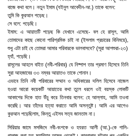
বাজে কথা বলে। নতুন ইমাম (যইনুল আবেদীন-আ.) তাকে বলেন:
তুমি কি কুরআন পড়েছ।
সে বলে: পড়েছি।
ইমাম: এ আয়াতটি পড়েছ কি যেখানে এসেছে- বল হে রাসূল, আমি
তোমাদের কাছে কোনো পারিশ্রমিক চাই না (ইসলাম প্রচারের বিনিময়ে),
শুধু এটা চাই যে তোমরা আমার পরিবারকে ভালবাসবে? (সূরা আশশুরা-২৩)
হ্যাঁ, পড়েছি।
রাসূলের আহলে বাইত (নবী-পরিবার) যে নিষ্পাপ তার প্রমাণ হিসেবে তিনি
সুরা আহজাবের ৩৩ নম্বর আয়াতও তাকে শোনান।
এভাবে তিনি নবী পরিবারের সম্মান ও অধিকারের দলিল হিসেবে নাজেল
হওয়া আরো কয়েকটি আয়াতের কথা তুলে ধরলে ওই বয়স্ক লোকটি
আকাশের দিকে হাত উঁচু করে তিনবার বলেন: হে আল্লাহ, আমি তওবা
করেছি। আর তাঁদের হত্যা করাতে আমি অসন্তুষ্ট। আমি এর আগেও
কুরআন পড়েছিলাম, কিন্তু এইসব সত্য জানতাম না।
সিরিয়ার জামে মসজিদে নবী-বংশকে ও হযরত আলী (আ.)-কে গালি-
গালাজ করা হত মুয়াবিয়ার আমল থেকেই। কারবালার ঘটনার পর একদিন