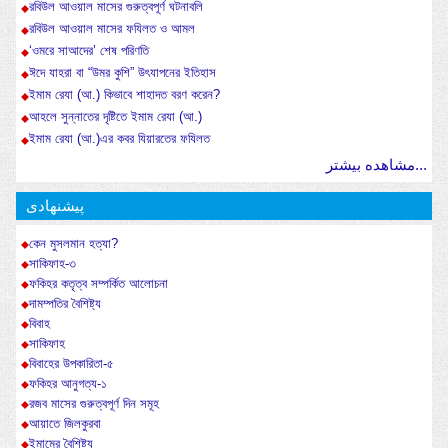
রবিউল আওয়াল মাসের গুরুত্বপূর্ণ ঘটনাবলি
রবিউল আওয়াল মাসের ফযিলত ও আমল
‘ওমরে সাআদের’ শেষ পরিণতি
ঈদে যাহরা বা “উমর কুশি” উৎযাপনের ইতিহাস
ইমাম রেযা (আ.) কিভাবে শাহাদত বরণ করেন?
আহলে সুন্নাতের দৃষ্টিতে ইমাম রেযা (আ.)
ইমাম রেযা (আ.)এর কবর যিয়ারতের ফযিলত
مشاهده بیشتر...
پیشنهادی
কেন মুসলমান হত্যা?
সাকিফাহ-৩
ফকিহর কতৃত্ব সম্পর্কিত আলোচনা
দামম্পতির বৈশিষ্ট্য
বিবাহ
সাকিফাহ
বিবাহের উপকারিতা-৫
ফকিহর আনুগত্য-১
রজব মাসের গুরুত্বপূর্ণ দিন সমূহ
আয়াতে জিলকুরবা
ইমামের বৈশিষ্ট্য