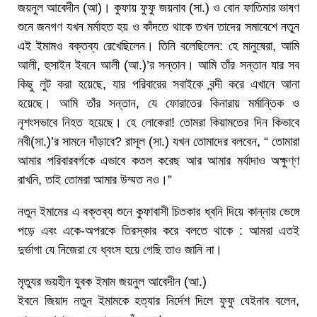
জয়নুল আবেদীন (আ)। কুফায় ফুফু জয়নাব (সা.) ও বোন ফাতিমার ভাষণ
শুনে জনগণ যখন মর্মাহত হয় ও কাঁদতে থাকে তখন তাদের সমাবেশে নতুন
এই ইমামও বক্তব্য রেখেছিলেন। তিনি বলেছিলেন: হে মানুষেরা, আমি
আলী, হুসাইন ইবনে আলী (আ.)’র সন্তান। আমি তাঁর সন্তান যার সব
কিছু লুট করা হয়েছে, যার পরিবারের সবাইকে বন্দী করে এখানে আনা
হয়েছে। আমি তাঁর সন্তান, যে ফোরাতের কিনারায় মর্মান্তিক ও
নৃশংসভাবে নিহত হয়েছে। হে লোকেরা! তোমরা কিয়ামতের দিন কিভাবে
নবী(সা.)’র সামনে দাঁড়াবে? রাসূল (সা.) যখন তোমাদের বলবেন, “ তোমারা
আমার পরিবারবর্গকে এভাবে কতল করেছ আর আমার মর্যাদাও অক্ষুণ্ণ
রাখনি, তাই তোমরা আমার উম্মত নও।”
নতুন ইমামের এ বক্তব্য শুনে কুফাবাসী চিতকার ধ্বনি দিয়ে কান্নায় ভেঙ্গে
পড়ে এবং একে-অপরকে তিরস্কার করে বলতে থাকে : আমরা এতই
দুর্ভাগা যে নিজেরা যে ধ্বংস হয়ে গেছি তাও জানি না।
মৃত্যুর ভয়হীন যুবক ইমাম জয়নুল আবেদীন (আ.)
ইবনে জিয়াদ নতুন ইমামকে হত্যার নির্দেশ দিলে ফুফু যেইনাব বলেন,