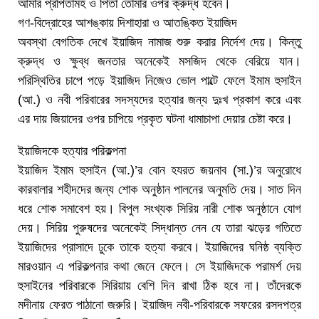
আমার প্রপিতামহ ও পিতা তোমার ওপর ক্রুদ্ধ হবেন।
গণ-বিদ্রোহের আশঙ্কায় দিশাহারা ও আতঙ্কিত ইয়াজিদ
অবস্থা বেগতিক দেখে ইয়াজিদ নামাজ শুরু করার নির্দেশ দেয়। কিন্তু
ক্রুদ্ধ ও ক্ষুব্ধ জনতার অনেকেই মসজিদ থেকে বেরিয়ে যান।
পরিস্থিতির চাপে পড়ে ইয়াজিদ নিজেও ভোল পাল্টে ফেলে ইমাম হুসাইন
(আ.) ও নবী পরিবারের সদস্যদের হত্যার জন্য দুঃখ প্রকাশ করে এবং
এর দায় জিয়াদের ওপর চাপিয়ে প্রকৃত ঘটনা ধামাচাপা দেয়ার চেষ্টা করে।
ইয়াজিদকে হত্যার পরিকল্পনা
ইয়াজিদ ইমাম হুসাইন (আ.)’র বোন হযরত জয়নাব (সা.)’র অনুরোধে
কারবালার শহীদদের জন্য শোক অনুষ্ঠান পালনের অনুমতি দেয়। সাত দিন
ধরে শোক সমাবেশ হয়। বিপুল সংখ্যক সিরিয় নারী শোক অনুষ্ঠানে যোগ
দেয়। সিরিয় পুরুষদের অনেকেই সিদ্ধান্ত নেন যে তারা ঝড়ের গতিতে
ইয়াজিদের প্রাসাদে ঢুকে তাকে হত্যা করবে। ইয়াজিদের ঘনিষ্ঠ ব্যক্তি
মারওয়ান এ পরিকল্পনার কথা জেনে ফেলে। সে ইয়াজিদকে পরামর্শ দেয়
হুসাইনের পরিবারকে সিরিয়ায় বেশি দিন রাখা ঠিক হবে না। তাঁদেরকে
মদীনায় ফেরত পাঠানো জরুরি। ইয়াজিদ নবী-পরিবারকে সফরের রসদপত্র