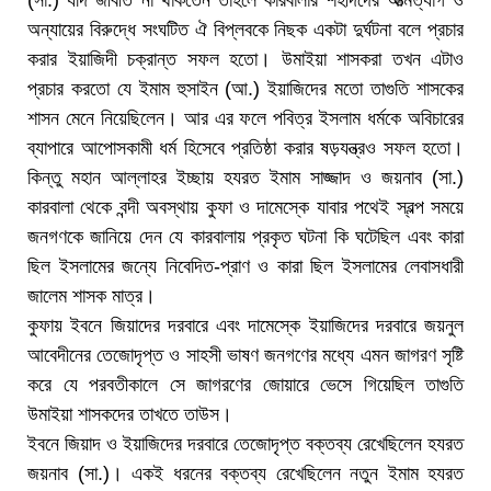
অন্যায়ের বিরুদ্ধে সংঘটিত ঐ বিপ্লবকে নিছক একটা দুর্ঘটনা বলে প্রচার
করার ইয়াজিদী চক্রান্ত সফল হতো। উমাইয়া শাসকরা তখন এটাও
প্রচার করতো যে ইমাম হুসাইন (আ.) ইয়াজিদের মতো তাগুতি শাসকের
শাসন মেনে নিয়েছিলেন। আর এর ফলে পবিত্র ইসলাম ধর্মকে অবিচারের
ব্যাপারে আপোসকামী ধর্ম হিসেবে প্রতিষ্ঠা করার ষড়যন্ত্রও সফল হতো।
কিন্তু মহান আল্লাহর ইচ্ছায় হযরত ইমাম সাজ্জাদ ও জয়নাব (সা.)
কারবালা থেকে বন্দী অবস্থায় কুফা ও দামেস্কে যাবার পথেই স্বল্প সময়ে
জনগণকে জানিয়ে দেন যে কারবালায় প্রকৃত ঘটনা কি ঘটেছিল এবং কারা
ছিল ইসলামের জন্যে নিবেদিত-প্রাণ ও কারা ছিল ইসলামের লেবাসধারী
জালেম শাসক মাত্র।
কুফায় ইবনে জিয়াদের দরবারে এবং দামেস্কে ইয়াজিদের দরবারে জয়নুল
আবেদীনের তেজোদৃপ্ত ও সাহসী ভাষণ জনগণের মধ্যে এমন জাগরণ সৃষ্টি
করে যে পরবতীকালে সে জাগরণের জোয়ারে ভেসে গিয়েছিল তাগুতি
উমাইয়া শাসকদের তাখতে তাউস।
ইবনে জিয়াদ ও ইয়াজিদের দরবারে তেজোদৃপ্ত বক্তব্য রেখেছিলেন হযরত
জয়নাব (সা.)। একই ধরনের বক্তব্য রেখেছিলেন নতুন ইমাম হযরত