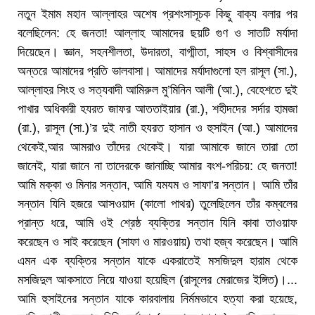
নতুন ইমাম মহান আল্লাহর অশেষ প্রশংসাসূচক কিছু বাক্য বলার পর
বলেছিলেন: হে জনতা! আল্লাহ আমাদের ছয়টি গুণ ও সাতটি মর্যাদা
দিয়েছেন। জ্ঞান, সহনশীলতা, উদারতা, বাগ্মীতা, সাহস ও বিশ্বাসীদের
অন্তরে আমাদের প্রতি ভালবাসা। আমাদের মর্যাদাগুলো হল রাসূল (সা.),
আল্লাহর সিংহ ও সত্যবাদী আমিরুল মু’মিনিন আলী (আ.), বেহেশতে দুই
পাখার অধিকারী হযরত জাফর আততাইয়ার (রা.), শহীদদের সর্দার হামজা
(রা.), রাসূল (সা.)’র দুই নাতী হযরত হাসান ও হুসাইন (আ.) আমাদের
থেকেই,আর আমরাও তাঁদের থেকেই। যারা আমাকে জানে তারা তো
জানেই, যারা জানে না তাদেরকে জানাচ্ছি আমার বংশ-পরিচয়: হে জনতা!
আমি মক্কা ও মিনার সন্তান, আমি যমযম ও সাফা’র সন্তান। আমি তাঁর
সন্তান যিনি হজরে আসওয়াদ (কালো পাথর) তুলেছিলেন তাঁর কম্বলের
প্রান্ত ধরে, আমি ওই শ্রেষ্ঠ ব্যক্তির সন্তান যিনি কাবা তাওয়াফ
করেছেন ও সাই করেছেন (সাফা ও মারওয়ায়) তথা হজ্ব করেছেন। আমি
এমন এক ব্যক্তির সন্তান যাকে একরাতেই মসজিদুল হারাম থেকে
মসজিদুল আকসাতে নিয়ে যাওয়া হয়েছিল (রাসূলের মেরাজের ইঙ্গিত)।...
আমি হুসাইনের সন্তান যাকে কারবালায় নির্মমভাবে হত্যা করা হয়েছে,