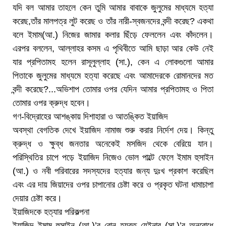
যদি বল আমার তাহলে কেন তুমি আমার বাবাকে জুলুমের মাধ্যমে হত্যা
করেছ,তাঁর মালপত্র লুট করেছ ও তাঁর নারী-স্বজনদের বন্দী করেছ? একথা
বলে ইমাম(আ.) নিজের জামার কলার ছিঁড়ে ফেললেন এবং কাঁদলেন।
এরপর বললেন, আল্লাহর কসম এ পৃথিবীতে আমি ছাড়া আর কেউ নেই
যার প্রপিতামহ হলেন রাসূলুল্লাহ (সা.), কেন এ লোকগুলো আমার
পিতাকে জুলুমের মাধ্যমে হত্যা করেছে এবং আমাদেরকে রোমানদের মত
বন্দী করেছে?...অভিশাপ তোমার ওপর যেদিন আমার প্রপিতামহ ও পিতা
তোমার ওপর ক্রুদ্ধ হবেন।
গণ-বিদ্রোহের আশঙ্কায় দিশাহারা ও আতঙ্কিত ইয়াজিদ
অবস্থা বেগতিক দেখে ইয়াজিদ নামাজ শুরু করার নির্দেশ দেয়। কিন্তু
ক্রুদ্ধ ও ক্ষুব্ধ জনতার অনেকেই মসজিদ থেকে বেরিয়ে যান।
পরিস্থিতির চাপে পড়ে ইয়াজিদ নিজেও ভোল পাল্টে ফেলে ইমাম হুসাইন
(আ.) ও নবী পরিবারের সদস্যদের হত্যার জন্য দুঃখ প্রকাশ করেছিল
এবং এর দায় জিয়াদের ওপর চাপানোর চেষ্টা করে ও প্রকৃত ঘটনা ধামাচাপা
দেয়ার চেষ্টা করে।
ইয়াজিদকে হত্যার পরিকল্পনা
ইয়াজিদ ইমাম হুসাইন (আ.)’র বোন হযরত যেইনাব (সা.)’র অনুরোধে