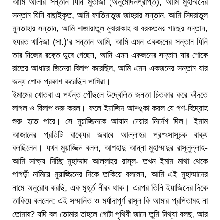
আমি আলীর সন্তান যিনি মুর্তাজা (অনুমোদনপ্রাপ্ত), আমি মুহাম্মদের
সন্তান যিনি বাছাইকৃত, আমি ফাতিমাতুজ জাহরার সন্তান, আমি সিদরাতুল
মুনতাহার সন্তান, আমি শাজারাতুল মুবারাকাহ বা বরকতময় গাছের সন্তান,
হযরত খাদিজা (সা.)’র সন্তান আমি, আমি এমন একজনের সন্তান যিনি
তার নিজের রক্তে ডুবে গেছেন, আমি এমন একজনের সন্তান যার শোকে
রাতের আধারে জিনেরা বিলাপ করেছিল, আমি এমন একজনের সন্তান যার
জন্য শোক প্রকাশ করেছিল পাখিরা।
ইমামের খোতবা এ পর্যন্ত পৌঁছলে উদ্বেলিত জনতা চিতকার করে কাঁদতে
লাগল ও বিলাপ শুরু করল। ফলে ইয়াজিদ আশঙ্কা করল যে গণ-বিদ্রোহ
শুরু হতে পারে। সে মুয়াজ্জিনকে আযান দেয়ার নির্দেশ দিল। ইমাম
আজানের প্রতিটি বাক্যের জবাবে আল্লাহর প্রশংসাসূচক বাক্য
বলছিলেন। যখন মুয়াজ্জিন বলল, আশহাদু আন্না মুহাম্মাদুর রাসূলুল্লাহ-
আমি সাক্ষ্য দিচ্ছি মুহাম্মাদ আল্লাহর রাসূল- তখন ইমাম মাথা থেকে
পাগড়ী নামিয়ে মুয়াজ্জিনের দিকে তাকিয়ে বললেন, আমি এই মুহাম্মাদের
নামে অনুরোধ করছি, এক মুহূর্ত নীরব থাক। এরপর তিনি ইয়াজিদের দিকে
তাকিয়ে বললেন: এই সম্মানিত ও মর্যাদাপূর্ণ রাসূল কি আমার প্রপিতামহ না
তোমার? যদি বল তোমার তাহলে গোটা পৃথিবী জানে তুমি মিথ্যা বলছ, আর