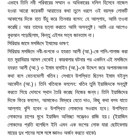
এভাবে তিনি নবী পরিবারের সম্মান ও অধিকারের দলিল হিসেবে নাজেল
হওয়া আরো কয়েকটি আয়াতের কথা তুলে ধরলে ওই বয়স্ক লোকটি
আকাশের দিকে হাত উঁচু করে তিনবার বলেন: হে আল্লাহ, আমি তওবা
করেছি। আর তাদের হত্যা করাতে আমি অসন্তুষ্ট। আমি এর আগেও
কুরআন পড়েছিলাম, কিন্তু এইসব সত্য জানতাম না।
সিরিয়ার জামে মসজিদে ইমামের ভাষণ:
সিরিয়ার মসজিদে নবী-বংশকে ও হযরত আলী (আ.)-কে গালি-গালাজ করা
হত মুয়াবিয়ার আমল থেকেই। কারবালার ঘটনার পর একদিন এই মসজিদে
হযরত আলী (আ.) ও ইমাম হুসাইন (আ.)-কে উদ্দেশ করে অপমানজনক
কথা বলে বেতনভোগী খতিব। সেখানে উপস্থিত ছিলেন ইমাম যইনুল
আবেদীন (আ.)। তিনি খতিবকে বললেন: খতিব তুমি ইয়াজিদকে সন্তুষ্ট
করতে গিয়ে দোযখে স্থান তৈরি করেছ নিজের জন্য। তিনি ইয়াজিদের
দিকে ফিরে বললেন, আমাকেও মিম্বরে যেতে দাও, কিছু কথা বলব যাতে
আল্লাহ খুশি হবেন ও উপস্থিত লোকদের সওয়াব হবে। উপস্থিত
লোকদের চাপের মুখে ইয়াজিদ অনিচ্ছা সত্ত্বেও রাজি হয়। (ইয়াজিদ
লোকদের প্রতি বলেছিল ইনি এমন এক বংশের লোক যারা ছোটবেলায়
মায়ের দুধ পানের সঙ্গে সঙ্গে জ্ঞানও অর্জন করতে থাকে)