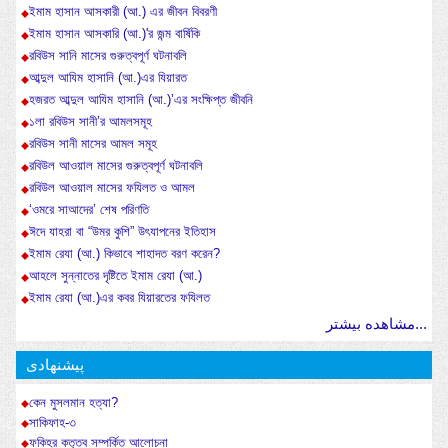
ইমাম হাসান আসকারী (আ.) এর জীবন বিবরণী
ইমাম হাসান আসকারি (আ.)'র জন্ম বার্ষিকি
রবিউস সানি মাসের গুরুত্বপূর্ণ ঘটনাবলি
আব্দুল আযিম হাসানি (আ.)এর যিয়ারত
হজরত আব্দুল আযিম হাসানি (আ.)’এর সংক্ষিপ্ত জীবনি
১লা রবিউস সানী’র আমলসমূহ
রবিউস সানী মাসের আমল সমূহ
রবিউল আওয়াল মাসের গুরুত্বপূর্ণ ঘটনাবলি
রবিউল আওয়াল মাসের ফযিলত ও আমল
‘ওমরে সাআদের’ শেষ পরিণতি
ঈদে যাহরা বা “উমর কুশি” উৎযাপনের ইতিহাস
ইমাম রেযা (আ.) কিভাবে শাহাদত বরণ করেন?
আহলে সুন্নাতের দৃষ্টিতে ইমাম রেযা (আ.)
ইমাম রেযা (আ.)এর কবর যিয়ারতের ফযিলত
مشاهده بیشتر...
پیشنهادی
কেন মুসলমান হত্যা?
সাকিফাহ-৩
ফকিহর কতৃত্ব সম্পর্কিত আলোচনা