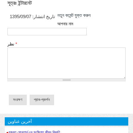
সূত্রঃ ইন্টারনেট
নতুন কমেন্ট যুক্ত করুন
1395/09/07
تاریخ انتشار:
আপনার নাম
نظر
*
آخرین عناوین
হজরত মোখতার’এর সংক্ষিপ্ত জীবন বিবরণি