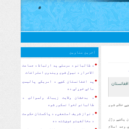
#
آخرین عناوین
د طالبانو د مرستې په ارتباط د جماعت
الاحرار د نیول شوی ویندوی اعترافات
په افغانستان کښې د امریکې پالیسۍ
افغانستان
ماتې خوړلې ده
د بدخشان ولایت زیباک ولسوالۍ د
ې خلاص شوی
طالبانو لخوا نسکور شوه
د نواز شریف استعفی، د پاکستان حکومت
ن پکښې وژل
د مخالفینو غوښتنه ده
 وجه اسلام