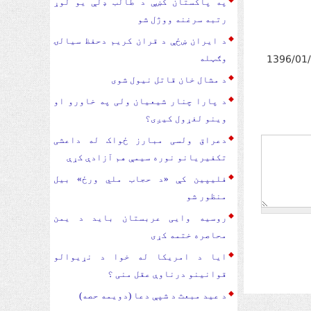
په پاکستان کښې د طالب ډلې یو لوړ
رتبه سرغنه ووژل شو
د ایران ښځې د قران کریم دحفظ سیالۍ
1396/01
وګټله
د مشال خان قاتل نیول شوی
د پارا چنار شیعیان ولی په خاورو او
وینو لغړول کیږی؟
دعراق ولسی مبارز ځواک له داعشی
تکفیریانو نوره سیمې هم آزادې کړې
فلیپین کې «د حجاب ملي ورځ» بیل
منظور شو
روسیه وایی عربستان باید د یمن
محاصره ختمه کړی
ایا د امریکا له خوا د نړیوالو
قوانینو درناوې عقل منی ؟
د عید مبعث د شپې دعا (دویمه حصه)