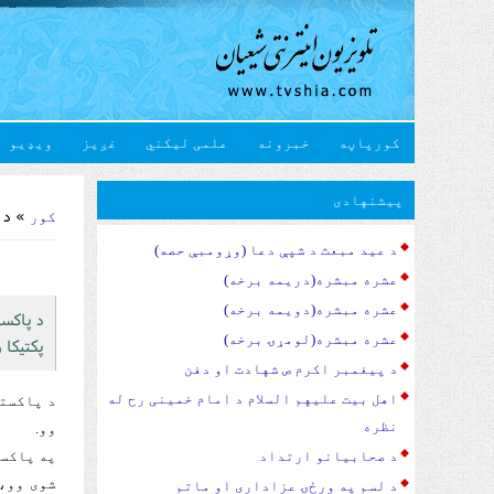
کورپاڼه
خبرونه
علمی لیکني
غږیز
ویډیو
You are here
پیشنهادی
» د پ
کور
د عید مبعث د شپې دعا (وړومبې حصه)
عشره مبشره(دریمه برخه)
عشره مبشره(دویمه برخه)
د پاکست
عشره مبشره(لومړۍ برخه)
پکتیکا 
د پیغمبر اکرم ص شهادت او دفن
اهل بیت علیهم السلام د امام خمینی رح له
د پاکستا
نظره
وو.
په پاکست
د صحابیانو ارتداد
شوی وو، 
د لسم په ورځۍ عزاداری او ماتم