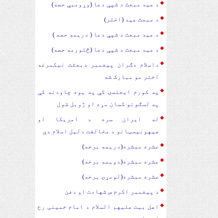
د عید مبعث د شپې دعا (وړومبې حصه)
د مبعث عید (اختر)
د عید مبعث د شپې دعا ( دریمه حصه )
د عید مبعث د شپې دعا (څلورمه حصه)
داسلام دګران پیغمبر دبعثت نیکمرغه
اختر مو مبارک شه
په کورم ایجنسۍ کې په یوه چاودنه کې
په لسګونو کسان مړه او ژوبل شول
له ایران سره د امریکا او
صیهونیسټانو د مخالفت دلیل اسلام دې
عشره مبشره(دریمه برخه)
عشره مبشره(دویمه برخه)
عشره مبشره(لومړۍ برخه)
د پیغمبر اکرم ص شهادت او دفن
اهل بیت علیهم السلام د امام خمینی رح