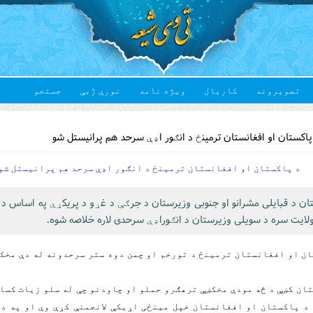
تصویرونه
کاریال
ویژه نامه
نورې ژبې
جستجو
اکستان او افغانستان ترمینځ د انګور اډې سرحد هم پرانیستل شو
د پاکستان او افغانستان ترمینځ د انګور اډې سرحد هم پرانیستل شو
ان د قبایلی مشرانو او جنوبی وزیرستان د جرګې د غړو د پریکړې په اساس د 
ولایت سره د سویلی وزیرستان د انګوراډې سرحدی لاره خلاصه شوه.
ن او افغانستان ترمینځ د تورخم او چمن دوه ستر سرحدونه له دې مخکښ
ان کښې د څه مودې مخکښې ترهګرو حملو او چاودنو چې له سلو زیات کسا
د پاکستان او افغانستان خپل مینځی اړیکې لانجمنې کړې وې او په دې