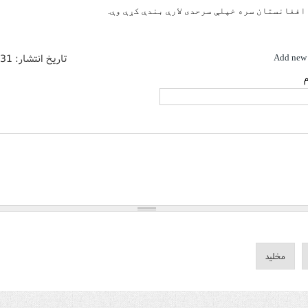
افغانستان سره خپلې سرحدی لارې بندې کړې وې.
تاریخ انتشار:
/31
Add new