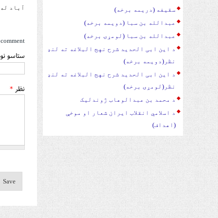
آباد له 
سقیفه (دریمه برخه)
عبدالله بن سبا (دویمه برخه)
عبدالله بن سبا (لومړۍ برخه)
 comment
د این ابی الحدید شرح نهج البلاغه ته لنډ
ستاسو نوم
نظر(دویمه برخه)
د این ابی الحدید شرح نهج البلاغه ته لنډ
نظر(لومړۍ برخه)
نظر
*
د محمد بن عبدالوهاب ژوندلیک
د اسلامي انقلاب ایران شعار او موخې
(اهداف)