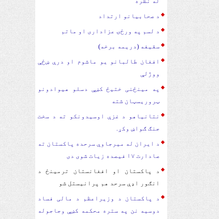
له نظره
د صحابیانو ارتداد
د لسم په ورځۍ عزاداری او ماتم
سقیفه (دریمه برخه)
افغان طالبانو یو ماشوم او درې ښځې
ووژلې
په مینځنی ختیځ کښې دسلو هیوادونو
ټروریسټان شته
​​​​​​​نتانیاهو د غزې اوسیدونکو ته د سخت
جنګ ګواښ وکړ.
د ایران له میرجاوې سرحده پاکستان ته
صادارت ۱۷ فیصده زیات شوی دی
د پاکستان او افغانستان ترمینځ د
انګور اډې سرحد هم پرانیستل شو
د پاکستان د وزیراعظم د مالی فساد
دوسیه نن په ستره محکمه کښې وجاجوله