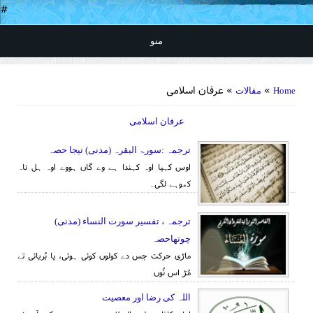
#
منو
You are here
»
» عرفان اسلامی
Home
مقالات
عرفان اسلامی
ترجمہ :سورۃ البقرہ (مدنی) تیجا حصہ
اوس کہیا اوہ کہندا ہے وے گاں ہووے اوہ ہل ناہ
کھوہے لگی۔
ترجمہ ، تفسیر سورت النساء (مدنی)
چوتھاحصہ
ماڑی حرکت جس دے کولوں کوئی ہوئی، یا بُریائی تے
مُڑ اس نُوں
اللہ کی رضا اور معصیت