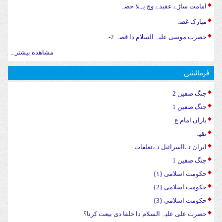
امامت ساڑے عقیدے وچ پہلا حصہ
مبارک غصہ
حضرت موسی علیہ السلام دا قصہ 2-
مشاهده بیشتر...
فرمائشی
جنگ صفین 2
جنگ صفین 1
باراں امام ع
تقیہ
ایران تےااسرائیل دےتعلقات
جنگ صفین 1
حکومت اسلامی {۱}
حکومت اسلامی {2}
حکومت اسلامی {3}
حضرت علی علیہ السلام دا خلفا دی بیعت کرنا؟