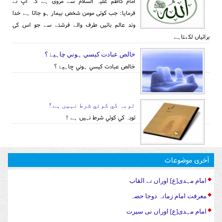
امام کاظم علیہ السلام سے مروی ہے کہ آپ نے
فرمایا: جب کوئی مومن شخص بیمار ہو جاتا ہے خدا
وند عالم بائیں طرف والے فرشتے سے جو اس کی
برائیاں لکھتاہے
خالص عبادت کيسي ہوني چاہيۓ ؟
خالص عبادت کيسي ہوني چاہيۓ ؟
توبہ کي کوئي شرط نہيں ہے !
توبہ کي کوئي شرط نہيں ہے !
آخری موضوعات
امام مہدی[ع] اوراں نے القاب
معرفت امام زمانہ دوجا حصہ
امام مہدی[ع] اوراں نی سیرت