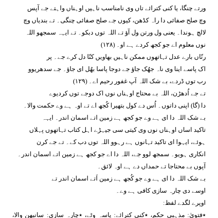
ورتے چنگا، یا کنی کترائے تاں وی نامناسب ناہیں اوہناں واہتے جے آپس
وچ صلح صفائی دا راہ کڈھن، کیوں جے صلح صفائی چنگی۔ تے بندیاں وچ
لالچ ہوندا۔ یعنی ول ورتن ول آؤ تے اللہ توں دبکو۔ تے ایہہ سمجھو اللہ
نوں معلوم اے جو کجھ کردے ہے او۔ (١٢٨)
رنّاں بارے عدل تہاتھوں ممکن ناہیں بھاویں کنّا دل کرے جے۔ پر
اک پاسے اینا وی ناہ جھُک جاؤ جے دوجا پاسا بھُل ای جاؤ۔ جے سدھریوو
رب توں ڈردے، بے شک اللہ آپ غفور رحیم اے۔ (١٢٩)
تے جے اُدھڑن، اللہ بے محتاج اوہناں نوں اک دوجے توں کردیوے
دا (گا) اپنی داتوں۔ اُس دے کول بتھیرا کُجھ اے تے اوہ ہے وے حکمت والا۔
بے شک اللہ دا ای ہے وے جو کجھ ہے زمین اتے اسمان اندر۔ ایہہ
تاکید اساں اوہناں نوں وی کیتی سی جیہڑے اہل کتاب تہاتھوں پہلاں
ہوئے، ایہوا ای تاکید تہانوں ہے رہوو اللہ توں دب کے۔ تے جے کرن
انکاری ہویو۔ سمجھ لوو جے، اللہ دا اے جو کجھ ہے زمین اتے اسمان اندر۔
آپوں بے محتاجا تے حمداں دے ہے اوہ لائق۔
بے شک اللہ دا ای ہے وے جو کُجھ ہے زمین اَتے اسمان اندر تے
اوسے دی چارہ سازی کافی ہے وے۔
اوپرے لگدے لفظ:
٭فتویٰ: مذہبی حکم، ٭کنی کترائے: پاسہ وٹے، ٭چارہ سازی: سانبھن والا،