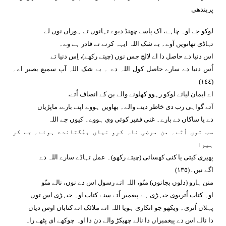
پربندھی
لوکو جے اوہ چاہے، اک پاسے چھنڈ دیوے تہانوں تے ہوراں نوں لے
تہاڈی تھانویں آوے۔ بے شک اللہ ایہہ کرنے تے قادر ہے وے۔
اس دنیا دے حاصل دا اے لالچ جس نوں (چیتے رکھے)، اِس دنیا تے
اُس دنیا دے سارے حاصل کول اللہ دے ۔ بے شک اللہ آپ سمیع بصیر اے۔
(١٤٤)
اے ایمان لیائے لوکو رہوو کھلونے والے بن کے انصاف اُتے،
اَتے گواہی رب دی خاطر دینے والے۔ بھاویں ہووے اپنے بارے، ماپڑیاں
دے یا ساکاں دے بارے۔ غنی فقیر کوئی وی ہووے۔ کیوں جے اللہ
سب توں اُتّے۔ من مرضی ناہ کرو نیاں بھُگتاندے ہوئے۔ جے کر
ہیرا
پھیری کیتی یا کنی کھسائی (چیتے رکھو)۔ عمل تہاڈے سارے اللہ دے
اگے نیں۔(١٣٥)
منن ہارو (دلوں بجانوں) منّو، اللہ اتے رسول اس دے نوں، نالے منّو
اوہ کتاب اُتریوی جیہڑی ہے پیغمبر اُتے سنے کتاب اوہ جیہڑی اس توں
پہلاں اُتری۔ ویکھو جو انکاری ہویا اللہ اتے ملائک اتے کتاباں اوس دیاں
دا نالے اس دے پیغمبراں دا نالے چھیکڑ والے دن دا اوہ چوکھے ای پٹھے راہ