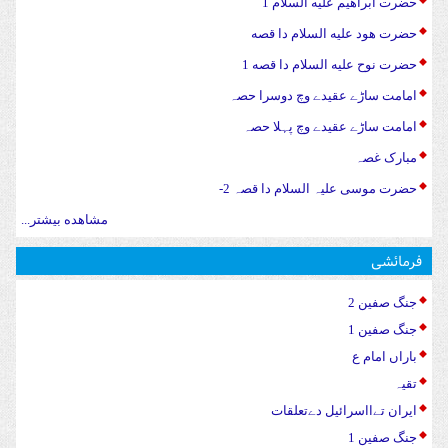
حضرت ابراهیم علیه السلام 1
حضرت هود علیه السلام دا قصه
حضرت نوح علیه السلام دا قصه 1
امامت ساڑے عقیدے وچ دوسرا حصہ
امامت ساڑے عقیدے وچ پہلا حصہ
مبارک غصہ
حضرت موسی علیہ السلام دا قصہ 2-
مشاهده بیشتر...
فرمائشی
جنگ صفین 2
جنگ صفین 1
باراں امام ع
تقیہ
ایران تےااسرائیل دےتعلقات
جنگ صفین 1