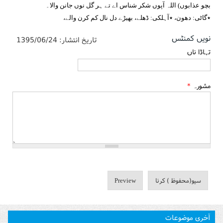
بچو عذابوں) اللہ آپوں شکر شناس اے تے ہر گل نوں جانن والا۔
٭گاٹی: دھون، ٭آہلکی: ڈھلے، بھیڑے دل نال کم کرن والے،
نویں کمنٹس
تاریخ انتشار:
1395/06/24
تہاڈا ناں
مشورہ
*
آخری موضوعات