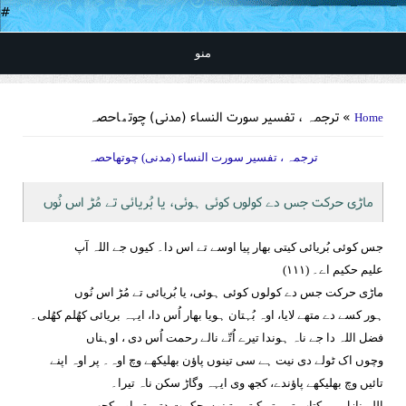
#
منو
You are here
» ترجمہ ، تفسیر سورت النساء (مدنی) چوتھاحصہ
Home
ترجمہ ، تفسیر سورت النساء (مدنی) چوتھاحصہ
ماڑی حرکت جس دے کولوں کوئی ہوئی، یا بُریائی تے مُڑ اس نُوں
جس کوئی بُریائی کیتی بھار پیا اوسے تے اس دا۔ کیوں جے اللہ آپ
علیم حکیم اے۔ (١١١)
ماڑی حرکت جس دے کولوں کوئی ہوئی، یا بُریائی تے مُڑ اس نُوں
ہور کسے دے متھے لایا، اوہ بُہتان ہویا بھار اُس دا، ایہہ بریائی کھُلم کھُلی۔
فضل اللہ دا جے ناہ ہوندا تیرے اُتّے نالے رحمت اُس دی ، اوہناں
وچوں اک ٹولے دی نیت ہے سی تینوں پاؤن بھلیکھے وچ اوہ۔ پر اوہ اپنے
تائیں وچ بھلیکھے پاؤندے، کجھ وی ایہہ وگاڑ سکن ناہ تیرا۔
اللہ نازل ہے کتاب ترے تے کیتی، تینوں حکمت دتی تے اوہ کجھ