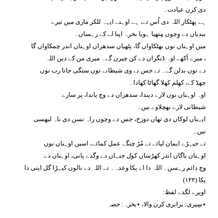
دی کرن عبادت۔
ہے پھٹکار اللہ دی اُس تے، ہے اوہنے ایہہ للکر ماری میں تیرے
بندیاں دے وِچوں مِتھیا ہویا بخرہ اپنا لے کے رہساں۔
میں اوہناں نوں بھٹکاواں گا، پٹھیاں سدھراں اوہناں اندر چمکاواں گا
، میرے آکھے اوہ ڈنگراں دے کن چیرن گے۔ میری من کے دین اللہ
دے نوں بدلن گے۔ تے جس نے وی شیطانے نوں سنگی جاتا رب نوں
چھڈ کے، کھلم کھلا گھاٹا کھادا۔
اوہ اوہناں نوں لارے دیندا، سدھراں دے وچ پاندا، پر سارے
شیطانی لارے بھچلاوے نیں۔
ایہناں لوکاں دی تھاں دوزخ، جس دے وچوں راہ نسن دی ناہ لبھسی
نیں۔
تے جیہڑے ایمان لیائے تے مُڑ چنگے عمل کمائے، اسیں اوہناں نوں
اوہناں باگاں اندر کھڑساں کول جنہاں دے وگدے پانی، اوہناں دے
وچ دائم رہسن۔ اللہ دا اے پکا وعدہ۔ تے اللہ دے نالوں کیہڑا گل اپنی دا
پکا (١٢٢)
اوپرے لگدے لفظ:
٭سِیری: برابری کرن والا، ٭بخرہ: حصہ