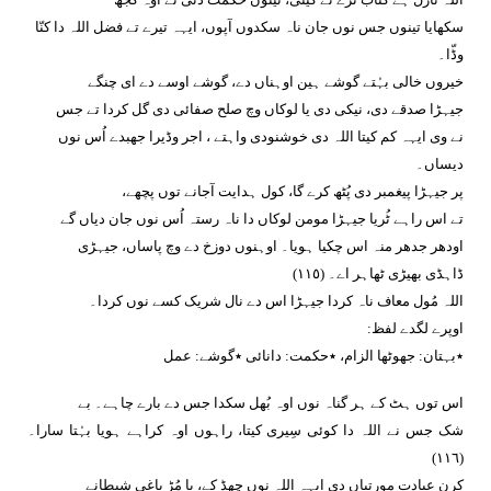
سکھایا تینوں جس نوں جان ناہ سکدوں آپوں، ایہہ تیرے تے فضل اللہ دا کنّا
وڈّا۔
خیروں خالی بہُتے گوشے ہین اوہناں دے، گوشے اوسے دے ای چنگے
جیہڑا صدقے دی، نیکی دی یا لوکاں وچ صلح صفائی دی گل کردا تے جس
نے وی ایہہ کم کیتا اللہ دی خوشنودی واہتے ، اجر وڈیرا جھبدے اُس نوں
دیساں۔
پر جیہڑا پیغمبر دی پُٹھ کرے گا، کول ہدایت آجانے توں پچھے،
تے اس راہے ٹُریا جیہڑا مومن لوکاں دا ناہ رستہ اُس نوں جان دیاں گے
اودھر جدھر منہ اس چکیا ہویا۔ اوہنوں دوزخ دے وچ پاساں، جیہڑی
ڈاہڈی بھیڑی ٹھاہر اے۔ (١١٥)
اللہ مُول معاف ناہ کردا جیہڑا اس دے نال شریک کسے نوں کردا۔
اوپرے لگدے لفظ:
٭بہتان: جھوٹھا الزام، ٭حکمت: دانائی ٭گوشے: عمل
اس توں ہٹ کے ہر گناہ نوں اوہ بُھل سکدا جس دے بارے چاہے۔ بے
شک جس نے اللہ دا کوئی سِیری کیتا، راہوں اوہ کراہے ہویا بہُتا سارا۔
(١١٦)
کرن عبادت مورتیاں دی ایہہ اللہ نوں چھڈ کے، یا مُڑ باغی شیطانے