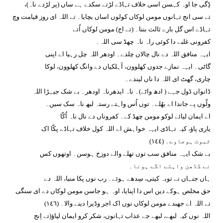
ڈِگی جا اوہ کہسن اسی خلاف تہاڈے لڑتے سکدے ہے ساں (پر لڑدے ناہ)،
تے سی انج تہانوں مومن لوکاں کولوں اساں بچایا۔ تے اللہ ای روز قیامت وچ
تہاڈے اس گل بارے ثالث بننا۔ (تے اج) مومن لوکاں اُتے
کفرونی غلبے دا کوئی راہ ناہ چھڈ سی اللہ۔
ایہہ منافق اللہ دے نال چالاں چلدے۔ اودھر اللہ چل رہیا اے اپنی
گاٹی۔ ایہہ نمازے جدوں کھلوون، آہلکیاں دے وانگ کھلوون، لوکا
چاری، گھٹ ای اللہ دا ناں لیندے۔
ڈانواں ڈول جہے ( ادھ واٹے)۔ ناہ ایدھرناہ اودھر۔ بے شک جیہڑا اللہ
ولّوں پے جاندا اے بھُلے۔ توں اُس واہتے رستہ لبھ ناہ سک سیں۔
اے ایمان لیائے لوکو مومن چھڈ کے۔ کفروناں دے نال ناہ اُکّا
یاری پاؤ، کیہ تہاڈی ایہہ خواہش اے اللہ کول خلاف تہاڈے پکّا اک
ثبوت ہوجاوے۔ (١٤٤)
بے شک ایہہ منافق سب توں تھلے والے دوزخ ہوسن۔ اوتھوں کس
نے کڈھن واہتے اگے ہونا۔
ہاں جنہاں نے توبہ کیتی، سِدھے ہوئے۔ رب نوں پکا منیا، اللہ دے
حق مخلص ہوکے دین اس دا اپنایا، اوہ ہو جاسن مومن لوکاں دے ای سنگی
تے اللہ اے جھبدے مومن لوکاں نوں اک اجر وڈیرا دینے والا۔ (١٤٦)
اللہ نوں کیہ لبھے، لبھے جے عذاب تہانوں، شکر کرو ایمان لیاؤ(تے اِنج