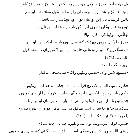
ول بھُلا جانو۔ جیہڑے لوکی مومن ہوکے کافر ہوئے مُڑ مومن مُڑ کافر
ہوئے تے مُڑ ودھدے رہے اوسے ای راہے، اللہ مُول معاف ناہ اوہناں
تائیں کرسی، ناہ اِیں اوہناں نوں اوہ سِدّھے راہے پاسی۔
توں منافق لوکاں دے وی ایہہ کن پادے ہے عذاب اوہناں دے
بھاگیں۔ اوکھا کرنے کرنے والا۔
جیہڑے لوکاں مومن چھڈ کے کفروناں نوں یار بنایا، کیہ اوہ اوہناں
دے سنگ رل کے ٹوہر ودھانی چاہندے ہے نیں؟ ٹوہراں تے سب کول
اللہ دے۔ (١٣٩)
اوپرے لگدے لفظ:
٭سمیع: سُنن والا، ٭بصیر: ویکھن والا، ٭غنی:سخی،مالدار
حکم تہانوں اللہ پہلاں وچ قرآن ایہہ دے چکیا اے، جد ایہہ ویکھو
حکم ربانے ہین پے انکاری جاندے چگھے جاندے، کرو کنارا اوہناں کولوں
جد تائیں ناہ اوہ رویہ اپنا بدلن اس دے بارے۔ نہیں تاں اوہوا رنگ
تہاڈے تے چڑھ جا سی۔ ایہہ منافق تے ایہہ کافر اکو واری دوزخ دے وچ
پا دیوے دا (گا)بے شک اللہ۔ (١٤٠)
جیہڑے لوکی تیرے ویلے نوں پئے ویکھن، جے تاں چت تہاڈی
ہوئی اللہ ولوں، کہسن سنگی اسیں تہاڈے تے جے گاٹی کفروناں دی سِدھی