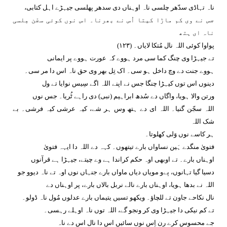
ناہ تہاڈی سدّھر چلسی ناہ اوہناں دی سدھر پھلسی جیہڑے اہل کتابی،
جس نے وی کم ماڑا کیتا اُس نے بھرنا۔ اس نوں کوئی سجّن مِلسی
ناہ ای ہتھ
پواوا کوئی اللہ نال مُتکا لایاں۔ (١٢٣)
تے جیہڑا وی چنگ کما سی مرد ہووے کہ عورت ہووے پر ایمانی
ہووے جنت دے وچ داخل ہو سی۔ اک تِل بھر وی حق ناہ اس دا مر سی۔
دینوں اس توں کیہڑا چنگا جس نے اپنے اللہ اگے سِیس نوایا تے ول
ورتن والا ہویا، واگاں دے سُدھ ابراہیم (نبی) دی راہے ٹُریا۔ جس نوں
اللہ سجّن گنیا۔ اللہ ای دے ہتھ وس ہر شے، کیہ عرشی کیہ فرشی۔ بے
شک اللہ
ہر کاسے نوں وَلی کھلوتا۔
فتویٰ منگدے ہَین نساواں بارے تیتھوں۔ کہہ دے اللہ دا ایہہ فتویٰ
اوہناں بارے۔ تے اوبھی اوہ حکم کراندا ہے وے چیتے، جیہڑا ہے قرآنوں
دسیا گیا تہانوں، پےو مویاں دیاں ماواں بارے جنہاں نوں اوہ تے ناہ دیوو جو
اللہ نے بدھا ہویا، اوہناں بارے نالے نربل بالاں بارے، پر اوہناں دے
نال نکاحے جاون تے للچاؤ۔ ویکھو تسیں یتیماں بارے عدلوں مُول ناہ ڈولو۔
تے کم نیکی دا جیہڑا وی کر ونجو گے، اللہ توں ناہ اوہلے رہسی۔
جے محسوس کرے رن اِس نوں سائیں اس دا نال اس دے ناہ