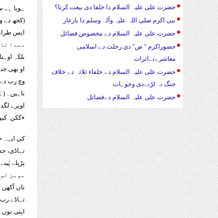
حضرت علی علیہ السلام دا خلفا دی بیعت کرنا؟
ہویا ہے 
(کجھ دے و
نبی اکرم صلی اللہ علیہ وآلہ وسلم دا یارغار
ایس طراں 
حضرت علی علیہ السلام دے مخصوص فضائل
دسدا تاں
حضوراکرم " ص" دی رحلت دے اسلامی
بلکہ اوہنا
معاشرےتےاثرات
او بھی جنہ
حضرت علی علیہ السلام دے خلفاء ثلاثہ دے خلاف
وچ رب دے 
جنگ نہ لڑنےدی وجوہات
ناہیں۔ ( ٧٤)
حضرت علی علیہ السلام دےفضائل
اوپرے لگد
٭ککن: کیو
کی ایہہ ح
تہاڈی، جد 
پڑپلے پَین
مومن لوک
تاں آکھن 
تہاڈے رب 
اپنی نوں 