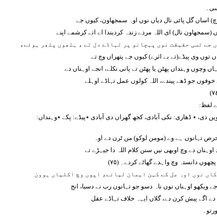
سی۔
چ) اساں گل پائی نال دیاں نوں اوہ سمجھاون، کیوں جے
(سمجھاون نال) ای اللہ مردے زندہ کردیندا اے اتے کرشمے اپنے
 جے تسی حقیقت نوں پہچانو پر تہاڈے دل تے ، ہتھوں پتھر ہوئے،
ں توں وی پیڈے(تے بے اثرے) کیوں جے پتھراں وچ تے
اں وچوں وہنداں پھٹن یا پھٹن تے پانی نکلے، انجے اوہناں دے
خوفوں جو ڈھے پیندے، اللہ کولوں عمل تہاڈے اوہلے
ے لفظ:
یں دی، ٭ ڈھاری: نکی آبادی، کجھ گھراں دی آبادی ٭پیڈے: پکے ٭وہنداں:
رص تہانوں ہے وے (مومن لوکو) من ٹرن دے اوہ
اوہناں دے وچ اوبھی نیں سنن کلام اللہ دا جیہڑے تے
ے پچھوں دانستہ وچ واہدے گھاٹے کردے۔ (٧٥)
اں نوں اوہ مل کے کہن ایمان لیائے، اپوں وچ اکلیاں ہوون
جے ویکھو اوہناں نوں ناہ دسو جو تہانوں رب نے دسیا، انج
دے اگے پیش کرن دے، گلاں ایہہ خلاف تہاڈے عقل
ورتو۔