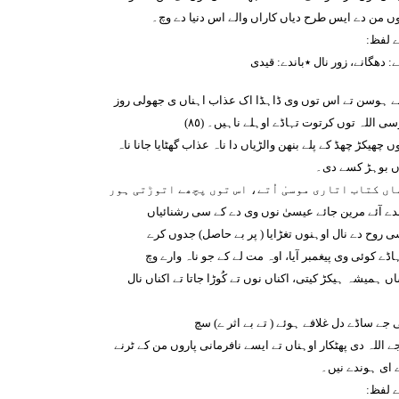
وں من دے ایس طرح دیاں کاراں والے اس دنیا دے وچ۔
ے لفظ:
: دھگانے، زور نال ٭باندے: قیدی
ے ہوسن تے اس توں وی ڈاہڈا اک عذاب اہناں ی جھولی روز
 اللہ توں کرتوت تہاڈے اوہلے ناہیں۔ (٨٥)
ں چھیکڑ چھڈ کے پلے بنھن والڑیاں دا ناہ عذاب گھٹایا جانا ناہ
ں بوہڑ کسے دی۔
اں کتاب اتاری موسیٰ اُتے، اس توں پچھے اتوڑتی ہور
لدے آئے مرین جائے عیسیٰ نوں وی دے کے سی رشنائیاں
ی روح دے نال اوہنوں تغڑایا ( پر بے حاصل) جدوں کرے
ڈے کوئی وی پیغمبر آیا، اوہ مت لے کے جو ناہ وارے وچ
ں ہمیشہ ہیکڑ کیتی، اکناں نوں تے کُوڑا جاتا تے اکناں نال
جے ساڈے دل غلافے ہوئے ( تے بے اثر ے) سچ
ے اللہ دی پھٹکار اوہناں تے ایسے نافرمانی پاروں من کے ٹرنے
ے ای ہوندے نیں۔
ے لفظ: