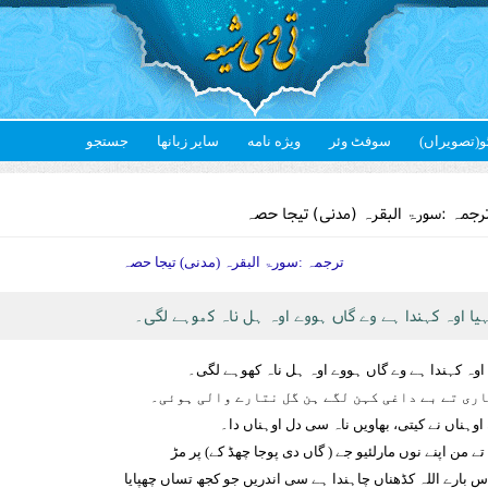
و(تصویراں)
سوفٹ وئر
ویژه نامه
سایر زبانها
جستجو
Yo
رجمہ :سورۃ البقرہ (مدنی) تیجا حصہ
ترجمہ :سورۃ البقرہ (مدنی) تیجا حصہ
ا اوہ کہندا ہے وے گاں ہووے اوہ ہل ناہ کھوہے لگی۔
اوہ کہندا ہے وے گاں ہووے اوہ ہل ناہ کھوہے لگی۔
ری تے بے داغی کہن لگے ہن گل نتارے والی ہوئی۔
اوہناں نے کیتی، بھاویں ناہ سی دل اوہناں دا۔
ے من اپنے نوں مارلئیو جے ( گاں دی پوجا چھڈ کے) پر مڑ
اس بارے اللہ کڈھناں چاہندا ہے سی اندریں جو کجھ تساں چھپایا