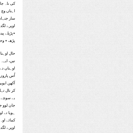
کی ناہ جا
اہناں وچ ا
سار جنہاں
اوپرے لگد
٭پڑپلے پین
پڑھ، ٭ وحی
حال اوہنا
نیں، ایہہ
اوہناں دے،
اُس پاروں
آکھن ایوی
کر نال تہا
بے سوچے ال
جان لوو ج
ہویا تے ا
کمائے اوہ 
اوپرے لگد