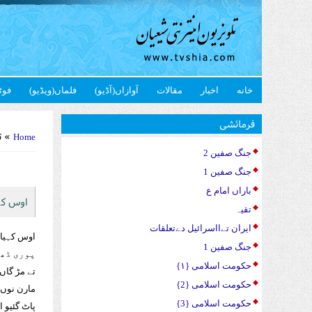
خانه
اخبار
مقالات
آوازاں(آڈیو)
فلماں(ویڈیو)
فوٹ
u are here
فرمائشی
» ت
Home
جنگ صفین 2
جنگ صفین 1
باراں امام ع
اوس کہی
تقیہ
ایران تےااسرائیل دےتعلقات
اوس کہیا 
جنگ صفین 1
پوری ڈھا
حکومت اسلامی {۱}
تے مڑ گاں 
حکومت اسلامی {2}
مارن نوں ت
حکومت اسلامی {3}
پاٹ گئیو 