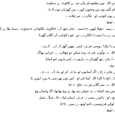
نن اللہ نوں معلوم اوہناں دی ہر لکاوٹ ہر دساوٹ۔
ی اُمّی وی نیں وحیوں کورے، من گھڑیاں توں اڈ ناہ
 نوں کوئی، اوہ تکاں دے تیر چلاندے۔
ے لفظ:
ے: پیسہ دھیلا لبھن، ٭دانستہ: جان بجھ کے، ٭لکاوٹ: لکاؤناں، ٭دساوٹ: دسنا، ظاہر کرن
: رب دا سنیہا ٭تُکاں دے تیر: ٹیوے لاؤناں، آپ گلاں گھڑنا
ں دا ماڑا ہوسی جیہڑے اپنی ہتھیں گھڑ کے ایہہ کہندے
 اللہ دے ولّوں، تاں جے وٹ سکن دو چھلاں، ہے خرابی بھاگ
 اہناں ہتھ گھڑیاں دے پاروں تے اِس پاروں جو کمایا
 وی۔
ں چادر دہاڑے اگ اسانوں ٹوہنا جے کر ٹوہنا، کہہ دے جے
ڈے انج دا کارا اللہ کیتا تاں اوہ اس توں پھر سی ناہیں، ایویں ناہ
لہ دے سر گلاں مڑہدے جاؤ۔ (٨٠)
س مند کمایا تے بد عملی دی پھاہی وچ پھاتھا، اگ واساں وچ
وتھے اوہ دائم رہسی تے جہڑے ایمان لیائے نالے چنگے عمل
لوکی فردوسی، دائم اوتھے رہسن۔ (٨٦)
ے لفظ: