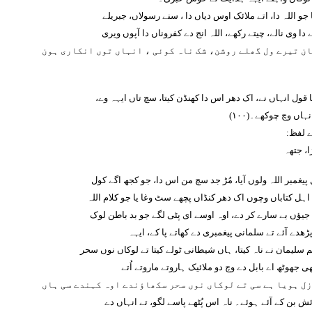
جو اللہ دا، اتے ملائک اوس دیاں دا ، سنے رسولاں، جبریلے
ے دا وی نالے، چیتے رکھے، اللہ انج دے کفروناں دا آپوں ویری
ن تیرے ول گھلے روشن، شک ناہ کوئی ، انہاں توں انکاری ہون
 قول انہاں نے، اک دھر اس دا کھنڈن کیتا، سچ تاں ایہہ وے،
ہاں وچ چوکھے۔(١٠٠)
ے لفظ:
ا، جتھہ
پیغمبر اللہ ولوں آیا، مُڑ جد سچ من اس دا، جو کجھ اگے کول
 اہل کتاباں وچوں اک دھر کنڈاں پچھے سٹ وغا یا جو کلام اللہ
 جیؤں بے سارے کر دے، اوہ اوسے ای پٹی لگے جو بد باطن لوک
ڑھدے آئے تے سلمانی پیغمبری دے کھاتے پا کے، ایہہ
 سلیمان نے ناہ کیتا، ہاں شیطانی ٹولے کیتا تے لوکاں نوں سحر
بھی جھوٹھ اے بابل دے وچ دو ملائیک ہاروتے ماروتے اُتے
ل ہویا ہے سی تے لوکاں نوں سحر سکھاؤندے اوہ کہندے سی ہاں
ش بن کے آئے ہوئے۔ ناہ اس پُٹھے پاسے لگو، تے انہاں دے