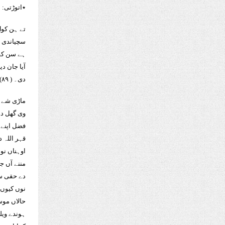
٭اتوڑتی: م
تے ہن کول
سچیاندی ہ
ہے سن کفرو
آیا جان د
دی۔ ( ٨٩)
ماڑی شے د
وی گھل دے 
فضل اپنے 
قہر اللہ د
اوہناں نوں
مننے آں ج
دے حقی سچ
نوں کیوں ا
حالاں موس
ہوندے ویل