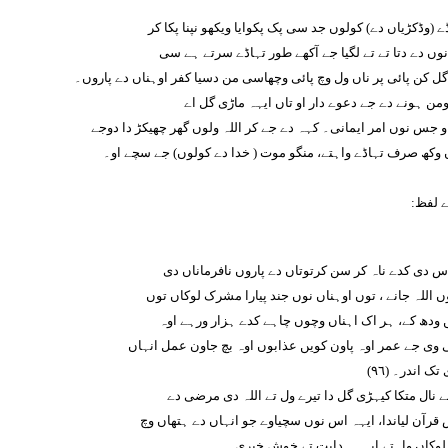
 (وڈکڑیاں دے) کولوں جد سی پک پکوایا ویکھو نپنا پکا کر
نوں دے دتا تے تے لگیا جے آکھے طور تہاڈے سرتے ہے سی
گل کن پائی پر ناں ول وچ پائی وچھاسی من دسیا کفر اوہناں دے پاروں۔
من ہونے دے جے دعوے دار او تاں ایہہ ماڑی گل اے
او جس نوں امر ایمانی۔ کہہ دے جے کر اللہ ولوں گھر چھیکڑ دا دوجے
 وکھ صرف تہاڈے واہتے، منگو موت ( خدا دے کولوں) جے سچے او۔
ے لفظ:
س دی کدے ناہ کر سن کرتوتاں دے پاروں نافرماناں دی
 اللہ جانے ، توں اوہناں نوں جند پیارا مشرک لوکاں توں
ودھ کے، ہر اک اہناں وچوں چاہے کدے ہزار ورہے اوہ
 وی جے عمر اوہ پاون کویں عذابوں اوہ بچ جاون عمل انہاں
تک اندر۔ (٩٦)
ے نال متکا کیہڑی گل دا تیرے ول تے اللہ دی مرضی دے
 قرآن لیاندا، ایہہ اس نوں سچیاوے جو انہاں دے ہتھاں وچ
لوکاں واہتے ایہہ ہدایت تے خوش خبری۔