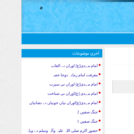
#
آخری موضوعات
امام مہدی[ع] اوراں نے القاب
معرفت امام زمانہ دوجا حصہ
امام مہدی[ع] اوراں نی سیرت
امام مہدی [ع]اوراں نی شناخت
امام مہدی[ع]اوراں نیاں خوبیاں تے نشانیاں
جنگ صفین 2
جنگ صفین 1
حضور اکرم صلی اللہ علیہ وآلہ وسلم دے ویاہ