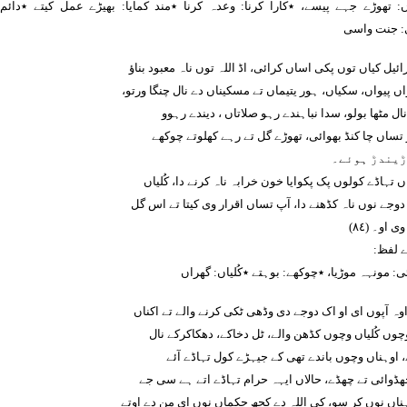
: تھوڑے جہے پیسے، ٭کارا کرنا: وعدہ کرنا ٭مند کمایا: بھیڑے عمل کیتے ٭دائ
 جنت واسی
ئیل کیاں توں پکی اساں کرائی، اڈ اللہ توں ناہ معبود بناؤ
ں پیواں، سکیاں، ہور یتیماں تے مسکیناں دے نال چنگا ورتو،
ال مٹھا بولو، سدا نباہندے رہو صلاتاں ، دیندے رہوو
 تساں چا کنڈ بھوائی، تھوڑے گل تے رہے کھلوتے چوکھے
ڑیندڑ ہوئے۔
 تہاڈے کولوں پک پکوایا خون خرابہ ناہ کرنے دا، کُلیاں
وجے نوں ناہ کڈھنے دا، آپ تساں اقرار وی کیتا تے اس گل
 او۔ (٨٤)
ے لفظ:
ی: مونہہ موڑیا، ٭چوکھے: بوہتے ٭کُلیاں: گھراں
وہ آپوں ای او اک دوجے دی وڈھی ٹکی کرنے والے تے اکناں
وچوں کُلیاں وچوں کڈھن والے، ٹل دخاکے، دھکاکرکے نال
، اوہناں وچوں باندے تھی کے جیہڑے کول تہاڈے آئے
ھڈوائی تے چھڈے، حالاں ایہہ حرام تہاڈے اتے ہے سی جے
ہناں نوں کر سو، کی اللہ دے کجھ حکماں نوں ای من دے اوتے