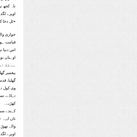
ناہ کجھ ن
اوپرے لگد
٭ٹل دخا کے
خواری وال
قیامت ہوسی
اس دنیا نو
اوہناں نو
بے شک اس
پیغمبر گھ
گھلیا، قدس
وی کول تہا
تہاڈے، تسا
کھڑبے۔
کہندے سی 
تاں ایہہ ج
والے تھوڑ
اوپرے لگد