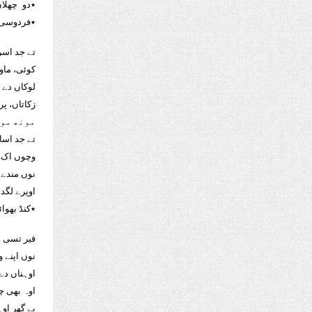
٭دو چھلاں
٭فردوسی:
تے جد اسرا
کوئی، ماوا
لوکاں دے ن
زکاتاں، پر
مونھ مو
تے جد اساں
وچوں اک د
نوں مندے وی
اوپرے لگد
٭کنڈ بھوائ
فیر تسی ا
نوں اپنے 
اوہناں دے
اوہ بھی چ
بے گھر او