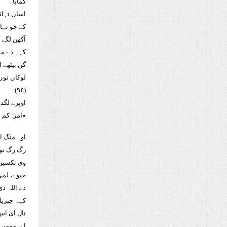
کمایا۔
اساں تہاڈے
کے جو تہا
آکھن لگے 
کہہ دے مو
گن بیٹھے 
لوکاں توں
(٩٤)
اوپرے لگد
٭امر: کم
اوہ منگ ا
رگ رگ نوں
وی تکسیں 
جیوے، لمی
دے اللہ دی 
کہہ جبریل
نال ای اس
اے، مومن 