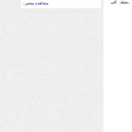
م ہمیشہ لئی
مشاهده بیشتر...