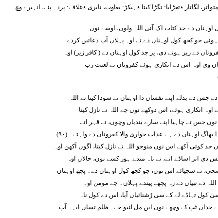
تواتر، لگاتار ٭تغڑایا: تگڑا کیتا ٭ہیکڑ: بغاوت، نابری ٭غلافے: پردہ پئے، انہیرے وچ
 اوہناں دے جد کتاب اک آئی اللہ ولوں، اوسے نوں
وئی جو کجھ کول اوہناں دے تے اوہ پہلاں آپ دعائیں کردے
ناں دے زیر ہونے دی، پر جد کول اوہناں دے ( کافر زیر) اوہ
یاں وی اوہ اس دے انکاری ہوئے کفروناں تے لعنت رب
ے جس دے بدلے اپنے نفساں دا اوہناں نے سودا کیتا تے اللہ
اوہ انکاری ہوئے، اس دوکھے توں جے اللہ نے نازل کیتا
نوں جس تے چاہیا اپنے سارے بندیاں وچوں، تے قہر اتے
ا بھاگ اوہناں دے ہے عذاب خواری والا کفروناں دے واہتے۔ (٩٠)
 جد کوئی آکھے اس نوں منوجو اللہ نے نازل کیتا، اگوں آکھن اوہ
س دی اتر اساڈے اتے، تے ناہ مندے ہور کسے نوں، حالاں اوہ
ی، تے سچیائے اس نوں، جو کجھ کول اوہناں دے۔ پچھ اوہناں
للہ دے نبیاں دے رہ پچھے پیندے پہلاں۔ جے مومن او۔
یٰ کول تہاڈے لے کے سی رُشنائیاں آیا، اس دے کول ناہ
ے حداں ٹپ کے وچھے نوں ایں مل لئیو جے۔ ظلم تساں ایہہ آپ