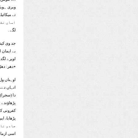
ویری ہویا 
تے میکائیل
اساں نشا
لگے۔
جد وی کیتا
بے ایمان ان
اوپرے لگد
٭دھر: دھڑ
اوہناں ول 
انہاں دے،
دا (سجرا)
پڑھاؤندے پ
کفرونی کم
پڑھایا، ای
جادو ناز
اسی ازمائ