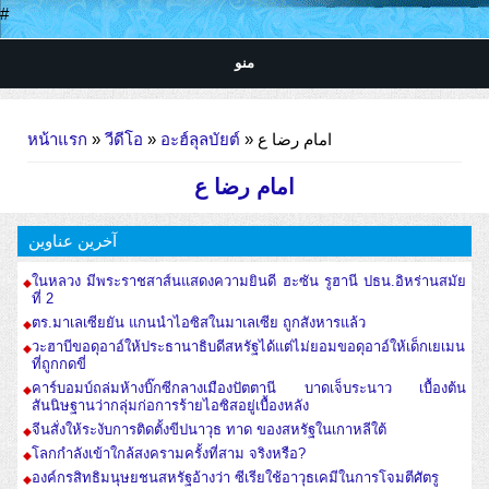
#
منو
คุณอยู่ที่นี่
หน้าแรก
»
วีดีโอ
»
อะฮ์ลุลบัยต์
» امام رضا ع
امام رضا ع
آخرین عناوین
ในหลวง มีพระราชสาส์นแสดงความยินดี ฮะซัน รูฮานี ปธน.อิหร่านสมัย
ที่ 2
ตร.มาเลเซียยัน แกนนำไอซิสในมาเลเซีย ถูกสังหารแล้ว
วะฮาบีขอดุอาอ์ให้ประธานาธิบดีสหรัฐได้แต่ไม่ยอมขอดุอาอ์ให้เด็กเยเมน
ที่ถูกกดขี่
คาร์บอมบ์ถล่มห้างบิ๊กซีกลางเมืองปัตตานี บาดเจ็บระนาว เบื้องต้น
สันนิษฐานว่ากลุ่มก่อการร้ายไอซิสอยู่เบื้องหลัง
จีนสั่งให้ระงับการติดตั้งขีปนาวุธ ทาด ของสหรัฐในเกาหลีใต้
โลกกำลังเข้าใกล้สงครามครั้งที่สาม จริงหรือ?
องค์กรสิทธิมนุษยชนสหรัฐอ้างว่า ซีเรียใช้อาวุธเคมีในการโจมตีศัตรู