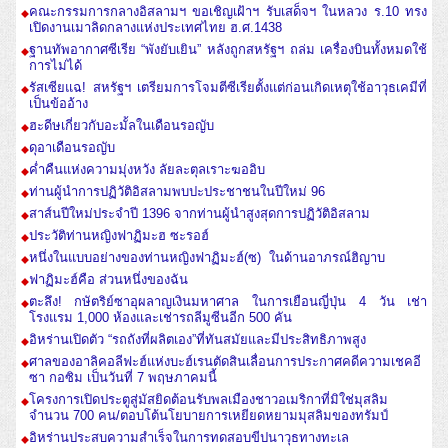
คณะกรรมการกลางอิสลามฯ ขอเชิญเฝ้าฯ รับเสด็จฯ ในหลวง ร.10 ทรง
เปิดงานเมาลิดกลางแห่งประเทศไทย ฮ.ศ.1438
ฐานทัพอากาศซีเรีย “พังยับเยิน” หลังถูกสหรัฐฯ ถล่ม เครื่องบินทั้งหมดใช้
การไม่ได้
รัสเซียแฉ! สหรัฐฯ เตรียมการโจมตีซีเรียตั้งแต่ก่อนเกิดเหตุใช้อาวุธเคมีที่
เป็นข้ออ้าง
ฮะดีษเกี่ยวกับอะมั้ลในเดือนรอญับ
ดุอาเดือนรอญับ
ค่ำคืนแห่งความมุ่งหวัง ลัยละตุลเราะฆออิบ
ท่านผู้นำการปฏิวัติอิสลามพบปะประชาชนในปีใหม่ 96
สาส์นปีใหม่ประจำปี 1396 จากท่านผู้นำสูงสุดการปฏิวัติอิสลาม
ประวัติท่านหญิงฟาฏิมะฮ ซะรอฮ์
หนึ่งในแบบอย่างของท่านหญิงฟาฏิมะฮ์(ซ) ในด้านอาภรณ์ฮิญาบ
ฟาฏิมะฮ์คือ ส่วนหนึ่งของฉัน
ตะลึง! กษัตริย์ซาอุผลาญเงินมหาศาล ในการเยือนญี่ปุ่น 4 วัน เช่า
โรงแรม 1,000 ห้องและเช่ารถลีมูซีนอีก 500 คัน
อิหร่านเปิดตัว “รถถังที่ผลิตเอง”ที่ทันสมัยและมีประสิทธิภาพสูง
ศาลของอาลิคอลีฟะฮ์แห่งบะฮ์เรนตัดสินเลื่อนการประกาศคดีความเชคอี
ซา กอซิม เป็นวันที่ 7 พฤษภาคมนี้
โครงการเปิดประตูสู่มัสยิดต้อนรับพลเมืองชาวอเมริกาที่มิใช่มุสลิม
จำนวน 700 คน/ตอบโต้นโยบายการเหยียดหยามมุสลิมของทรัมป์
อิหร่านประสบความสำเร็จในการทดสอบขีปนาวุธทางทะเล