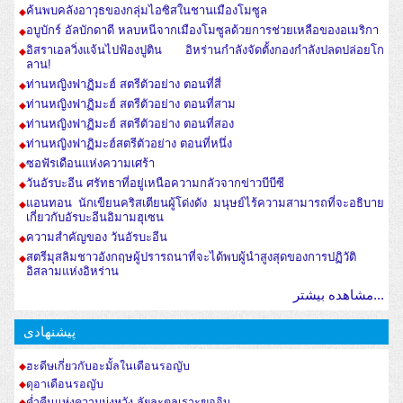
ค้นพบคลังอาวุธของกลุ่มไอซิสในชานเมืองโมซูล
อบูบักร์ อัลบักดาดี หลบหนีจากเมืองโมซูลด้วยการช่วยเหลือของอเมริกา
อิสราเอลวิ่งแจ้นไปฟ้องปูติน อิหร่านกำลังจัดตั้งกองกำลังปลดปล่อยโก
ลาน!
ท่านหญิงฟาฏิมะฮ์ สตรีตัวอย่าง ตอนที่สี่
ท่านหญิงฟาฏิมะฮ์ สตรีตัวอย่าง ตอนที่สาม
ท่านหญิงฟาฏิมะฮ์ สตรีตัวอย่าง ตอนที่สอง
ท่านหญิงฟาฏิมะฮ์สตรีตัวอย่าง ตอนที่หนึ่ง
ซอฟัรเดือนแห่งความเศร้า
วันอัรบะอีน ศรัทธาที่อยู่เหนือความกลัวจากข่าวบีบีซี
แอนทอน นักเขียนคริสเตียนผู้โด่งดัง มนุษย์ไร้ความสามารถที่จะอธิบาย
เกี่ยวกับอัรบะอีนอิมามฮุเซน
ความสำคัญของ วันอัรบะอีน
สตรีมุสลิมชาวอังกฤษผู้ปรารถนาที่จะได้พบผู้นำสูงสุดของการปฏิวัติ
อิสลามแห่งอิหร่าน
مشاهده بیشتر...
پیشنهادی
ฮะดีษเกี่ยวกับอะมั้ลในเดือนรอญับ
ดุอาเดือนรอญับ
ค่ำคืนแห่งความมุ่งหวัง ลัยละตุลเราะฆออิบ