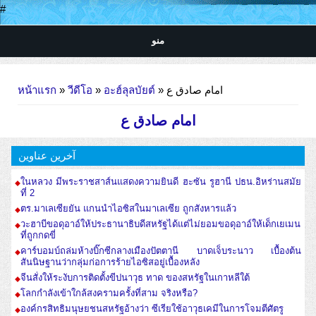
#
منو
คุณอยู่ที่นี่
หน้าแรก
»
วีดีโอ
»
อะฮ์ลุลบัยต์
» امام صادق ع
امام صادق ع
آخرین عناوین
ในหลวง มีพระราชสาส์นแสดงความยินดี ฮะซัน รูฮานี ปธน.อิหร่านสมัย
ที่ 2
ตร.มาเลเซียยัน แกนนำไอซิสในมาเลเซีย ถูกสังหารแล้ว
วะฮาบีขอดุอาอ์ให้ประธานาธิบดีสหรัฐได้แต่ไม่ยอมขอดุอาอ์ให้เด็กเยเมน
ที่ถูกกดขี่
คาร์บอมบ์ถล่มห้างบิ๊กซีกลางเมืองปัตตานี บาดเจ็บระนาว เบื้องต้น
สันนิษฐานว่ากลุ่มก่อการร้ายไอซิสอยู่เบื้องหลัง
จีนสั่งให้ระงับการติดตั้งขีปนาวุธ ทาด ของสหรัฐในเกาหลีใต้
โลกกำลังเข้าใกล้สงครามครั้งที่สาม จริงหรือ?
องค์กรสิทธิมนุษยชนสหรัฐอ้างว่า ซีเรียใช้อาวุธเคมีในการโจมตีศัตรู