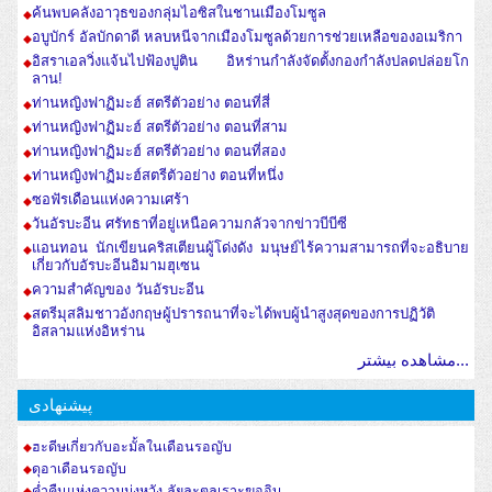
ค้นพบคลังอาวุธของกลุ่มไอซิสในชานเมืองโมซูล
อบูบักร์ อัลบักดาดี หลบหนีจากเมืองโมซูลด้วยการช่วยเหลือของอเมริกา
อิสราเอลวิ่งแจ้นไปฟ้องปูติน อิหร่านกำลังจัดตั้งกองกำลังปลดปล่อยโก
ลาน!
ท่านหญิงฟาฏิมะฮ์ สตรีตัวอย่าง ตอนที่สี่
ท่านหญิงฟาฏิมะฮ์ สตรีตัวอย่าง ตอนที่สาม
ท่านหญิงฟาฏิมะฮ์ สตรีตัวอย่าง ตอนที่สอง
ท่านหญิงฟาฏิมะฮ์สตรีตัวอย่าง ตอนที่หนึ่ง
ซอฟัรเดือนแห่งความเศร้า
วันอัรบะอีน ศรัทธาที่อยู่เหนือความกลัวจากข่าวบีบีซี
แอนทอน นักเขียนคริสเตียนผู้โด่งดัง มนุษย์ไร้ความสามารถที่จะอธิบาย
เกี่ยวกับอัรบะอีนอิมามฮุเซน
ความสำคัญของ วันอัรบะอีน
สตรีมุสลิมชาวอังกฤษผู้ปรารถนาที่จะได้พบผู้นำสูงสุดของการปฏิวัติ
อิสลามแห่งอิหร่าน
مشاهده بیشتر...
پیشنهادی
ฮะดีษเกี่ยวกับอะมั้ลในเดือนรอญับ
ดุอาเดือนรอญับ
ค่ำคืนแห่งความมุ่งหวัง ลัยละตุลเราะฆออิบ