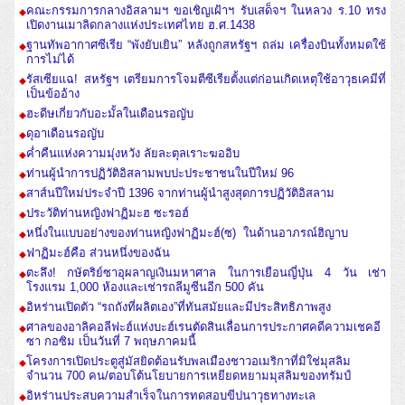
คณะกรรมการกลางอิสลามฯ ขอเชิญเฝ้าฯ รับเสด็จฯ ในหลวง ร.10 ทรง
เปิดงานเมาลิดกลางแห่งประเทศไทย ฮ.ศ.1438
ฐานทัพอากาศซีเรีย “พังยับเยิน” หลังถูกสหรัฐฯ ถล่ม เครื่องบินทั้งหมดใช้
การไม่ได้
รัสเซียแฉ! สหรัฐฯ เตรียมการโจมตีซีเรียตั้งแต่ก่อนเกิดเหตุใช้อาวุธเคมีที่
เป็นข้ออ้าง
ฮะดีษเกี่ยวกับอะมั้ลในเดือนรอญับ
ดุอาเดือนรอญับ
ค่ำคืนแห่งความมุ่งหวัง ลัยละตุลเราะฆออิบ
ท่านผู้นำการปฏิวัติอิสลามพบปะประชาชนในปีใหม่ 96
สาส์นปีใหม่ประจำปี 1396 จากท่านผู้นำสูงสุดการปฏิวัติอิสลาม
ประวัติท่านหญิงฟาฏิมะฮ ซะรอฮ์
หนึ่งในแบบอย่างของท่านหญิงฟาฏิมะฮ์(ซ) ในด้านอาภรณ์ฮิญาบ
ฟาฏิมะฮ์คือ ส่วนหนึ่งของฉัน
ตะลึง! กษัตริย์ซาอุผลาญเงินมหาศาล ในการเยือนญี่ปุ่น 4 วัน เช่า
โรงแรม 1,000 ห้องและเช่ารถลีมูซีนอีก 500 คัน
อิหร่านเปิดตัว “รถถังที่ผลิตเอง”ที่ทันสมัยและมีประสิทธิภาพสูง
ศาลของอาลิคอลีฟะฮ์แห่งบะฮ์เรนตัดสินเลื่อนการประกาศคดีความเชคอี
ซา กอซิม เป็นวันที่ 7 พฤษภาคมนี้
โครงการเปิดประตูสู่มัสยิดต้อนรับพลเมืองชาวอเมริกาที่มิใช่มุสลิม
จำนวน 700 คน/ตอบโต้นโยบายการเหยียดหยามมุสลิมของทรัมป์
อิหร่านประสบความสำเร็จในการทดสอบขีปนาวุธทางทะเล