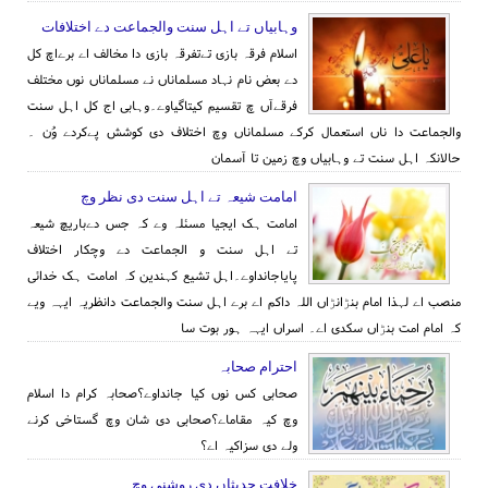
وہابیاں تے اہل سنت والجماعت دے اختلافات
اسلام فرقہ بازی تےتفرقہ بازی دا مخالف اے برےاچ کل
دے بعض نام نہاد مسلماناں نے مسلماناں نوں مختلف
فرقےآں چ تقسیم کیتاگیاوے۔وہابی اج کل اہل سنت
والجماعت دا ناں استعمال کرکے مسلماناں وچ اختلاف دی کوشش پےکردے وُن ۔
حالانکہ اہل سنت تے وہابیاں وچ زمین تا آسمان
امامت شیعہ تے اہل سنت دی نظر وچ
امامت ہک ایجیا مسئلہ وے کہ جس دےباریچ شیعہ
تے اہل سنت و الجماعت دے وچکار اختلاف
پایاجانداوے۔اہل تشیع کہندین کہ امامت ہک خدائی
منصب اے لہذا امام بنڑانڑاں اللہ داکم اے برے اہل سنت والجماعت دانظریہ ایہہ ویے
کہ امام امت بنڑاں سکدی اے۔ اسراں ایہہ ہور بوت سا
احترام صحابہ
صحابی کس نوں کیا جانداوے؟صحابہ کرام دا اسلام
وچ کیہ مقاماے؟صحابی دی شان وچ گستاخی کرنے
ولے دی سزاکیہ اے؟
خلافت حدیثاں دی روشنی وچ