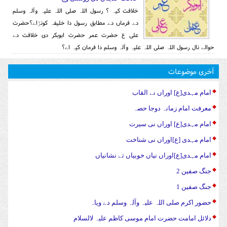
خلافت کیہ ؟ رسول اللہ صلی اللہ علیہ وآلہ وسلم
دے فرماں دے مطابق رسول دا خلیفہ کونڑاے؟حضرت
علی ع حضرت عمر حضرت ابوبکر دی خلافت دے
حوالے نال رسول اللہ صلی اللہ علیہ وآلہ وسلم دا فرمان کیہ اے؟
آخری موضوعات
امام مہدی[ع] اوراں نے القاب
معرفت امام زمانہ دوجا حصہ
امام مہدی[ع] اوراں نی سیرت
امام مہدی [ع]اوراں نی شناخت
امام مہدی[ع]اوراں نیاں خوبیاں تے نشانیاں
جنگ صفین 2
جنگ صفین 1
حضور اکرم صلی اللہ علیہ وآلہ وسلم دے ویاہ
دلائل امامت حضرت امام موسی کاظم علیہ لالسلام