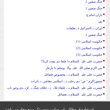
جنگ صفین 2
جنگ صفین 1
باراں امام ع
تقیہ
ایران تےااسرائیل دےتعلقات
جنگ صفین 1
حکومت اسلامی {۱}
حکومت اسلامی {2}
حکومت اسلامی {3}
حضرت علی علیہ السلام دا خلفا دی بیعت کرنا؟
نبی اکرم صلی اللہ علیہ وآلہ وسلم دا یارغار
حضرت علی علیہ السلام دے مخصوص فضائل
حضوراکرم " ص" دی رحلت دے اسلامی معاشرےتےاثرات
حضرت علی علیہ السلام دے خلفاء ثلاثہ دے خلاف جنگ نہ لڑنےدی وجوہات
حضرت علی علیہ السلام دےفضائل
استفاده از مطالب این سایت بدون ذکر منبع مجاز می باشد.