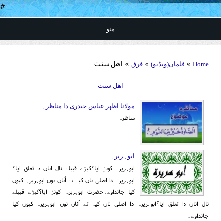
#
منو
You are here
»
»
» اهل سنت
Home
فلماں(ویڈیو)
فرق
اهل سنت
مولانا اظھر عباس حیدری دا مناظرہ
مناظرہ
ابوہریرہ
ابوہریرہ کونڑ ایا؟کیڑے قبیلے نال اناں دا تعلق ایا؟
ابوہریرہ دا اصلی ناں کیہ تے اُناں نوں ابوہریرہ کیوں
کیا جانداوے۔حضرت ابوہریرہ کونڑ ایا؟کیڑے قبیلے
نال اناں دا تعلق ایا؟ابوہریرہ دا اصلی ناں کیہ تے اُناں نوں ابوہریرہ کیوں کیا
جانداوے۔