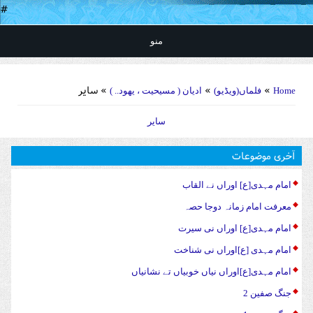
#
منو
You are here
»
»
» سایر
Home
فلماں(ویڈیو)
ادیان ( مسیحیت ، یهود.. )
سایر
آخری موضوعات
امام مہدی[ع] اوراں نے القاب
معرفت امام زمانہ دوجا حصہ
امام مہدی[ع] اوراں نی سیرت
امام مہدی [ع]اوراں نی شناخت
امام مہدی[ع]اوراں نیاں خوبیاں تے نشانیاں
جنگ صفین 2