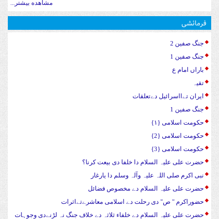
مشاهده بیشتر...
فرمائشی
جنگ صفین 2
جنگ صفین 1
باراں امام ع
تقیہ
ایران تےااسرائیل دےتعلقات
جنگ صفین 1
حکومت اسلامی {۱}
حکومت اسلامی {2}
حکومت اسلامی {3}
حضرت علی علیہ السلام دا خلفا دی بیعت کرنا؟
نبی اکرم صلی اللہ علیہ وآلہ وسلم دا یارغار
حضرت علی علیہ السلام دے مخصوص فضائل
حضوراکرم " ص" دی رحلت دے اسلامی معاشرےتےاثرات
حضرت علی علیہ السلام دے خلفاء ثلاثہ دے خلاف جنگ نہ لڑنےدی وجوہات