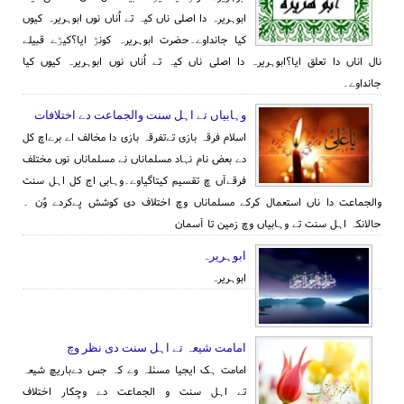
ابوہریرہ دا اصلی ناں کیہ تے اُناں نوں ابوہریرہ کیوں
کیا جانداوے۔حضرت ابوہریرہ کونڑ ایا؟کیڑے قبیلے
نال اناں دا تعلق ایا؟ابوہریرہ دا اصلی ناں کیہ تے اُناں نوں ابوہریرہ کیوں کیا
جانداوے۔
وہابیاں تے اہل سنت والجماعت دے اختلافات
اسلام فرقہ بازی تےتفرقہ بازی دا مخالف اے برےاچ کل
دے بعض نام نہاد مسلماناں نے مسلماناں نوں مختلف
فرقےآں چ تقسیم کیتاگیاوے۔وہابی اج کل اہل سنت
والجماعت دا ناں استعمال کرکے مسلماناں وچ اختلاف دی کوشش پےکردے وُن ۔
حالانکہ اہل سنت تے وہابیاں وچ زمین تا آسمان
ابوہریرہ
ابوہریرہ
امامت شیعہ تے اہل سنت دی نظر وچ
امامت ہک ایجیا مسئلہ وے کہ جس دےباریچ شیعہ
تے اہل سنت و الجماعت دے وچکار اختلاف