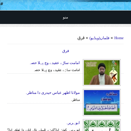
#
منو
You are here
»
» فرق
Home
فلماں(ویڈیو)
فرق
امامت ساڑے عقیدے وچ پہلا حصہ
امامت ساڑے عقیدے وچ پہلا حصہ
مولانا اظھر عباس حیدری دا مناظرہ
مناظرہ
ابوہریرہ
ابوہریرہ کونڑ ایا؟کیڑے قبیلے نال اناں دا تعلق ایا؟