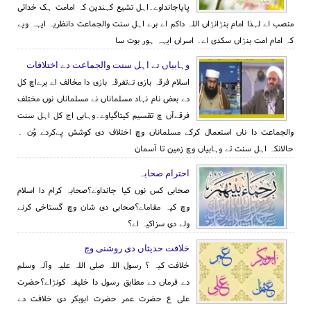
پایاجانداوے۔اہل تشیع کہندین کہ امامت ہک خدائی
منصب اے لہذا امام بنڑانڑاں اللہ داکم اے برے اہل سنت والجماعت دانظریہ ایہہ ویے
کہ امام امت بنڑاں سکدی اے۔ اسراں ایہہ ہور بوت سا
وہابیاں تے اہل سنت والجماعت دے اختلافات
اسلام فرقہ بازی تےتفرقہ بازی دا مخالف اے برےاچ کل
دے بعض نام نہاد مسلماناں نے مسلماناں نوں مختلف
فرقےآں چ تقسیم کیتاگیاوے۔وہابی اج کل اہل سنت
والجماعت دا ناں استعمال کرکے مسلماناں وچ اختلاف دی کوشش پےکردے وُن ۔
حالانکہ اہل سنت تے وہابیاں وچ زمین تا آسمان
احترام صحابہ
صحابی کس نوں کیا جانداوے؟صحابہ کرام دا اسلام
وچ کیہ مقاماے؟صحابی دی شان وچ گستاخی کرنے
ولے دی سزاکیہ اے؟
خلافت حدیثاں دی روشنی وچ
خلافت کیہ ؟ رسول اللہ صلی اللہ علیہ وآلہ وسلم
دے فرماں دے مطابق رسول دا خلیفہ کونڑاے؟حضرت
علی ع حضرت عمر حضرت ابوبکر دی خلافت دے