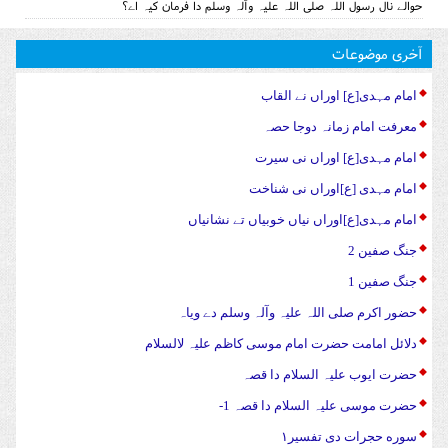
حوالے نال رسول اللہ صلی اللہ علیہ وآلہ وسلم دا فرمان کیہ اے؟
آخری موضوعات
امام مہدی[ع] اوراں نے القاب
معرفت امام زمانہ دوجا حصہ
امام مہدی[ع] اوراں نی سیرت
امام مہدی [ع]اوراں نی شناخت
امام مہدی[ع]اوراں نیاں خوبیاں تے نشانیاں
جنگ صفین 2
جنگ صفین 1
حضور اکرم صلی اللہ علیہ وآلہ وسلم دے ویاہ
دلائل امامت حضرت امام موسی کاظم علیہ لالسلام
حضرت ایوب علیہ السلام دا قصہ
حضرت موسی علیہ السلام دا قصہ 1-
سوره حجرات دی تفسیر۱