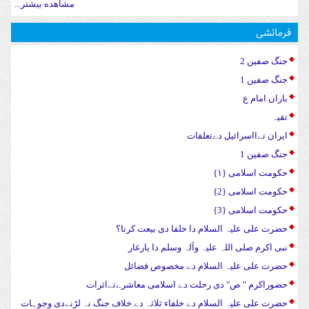
مشاهده بیشتر...
فرمائشی
جنگ صفین 2
جنگ صفین 1
باراں امام ع
تقیہ
ایران تےااسرائیل دےتعلقات
جنگ صفین 1
حکومت اسلامی {۱}
حکومت اسلامی {2}
حکومت اسلامی {3}
حضرت علی علیہ السلام دا خلفا دی بیعت کرنا؟
نبی اکرم صلی اللہ علیہ وآلہ وسلم دا یارغار
حضرت علی علیہ السلام دے مخصوص فضائل
حضوراکرم " ص" دی رحلت دے اسلامی معاشرےتےاثرات
حضرت علی علیہ السلام دے خلفاء ثلاثہ دے خلاف جنگ نہ لڑنےدی وجوہات