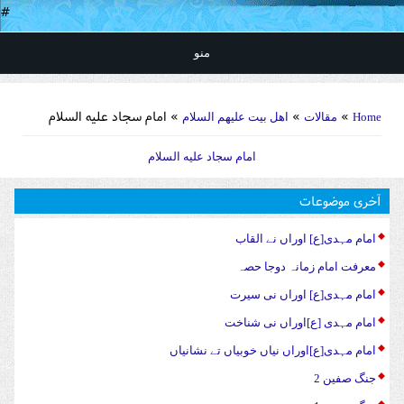
#
منو
You are here
»
»
» امام سجاد علیه‌ السلام
Home
مقالات
اهل بیت علیهم السلام
امام سجاد علیه‌ السلام
آخری موضوعات
امام مہدی[ع] اوراں نے القاب
معرفت امام زمانہ دوجا حصہ
امام مہدی[ع] اوراں نی سیرت
امام مہدی [ع]اوراں نی شناخت
امام مہدی[ع]اوراں نیاں خوبیاں تے نشانیاں
جنگ صفین 2