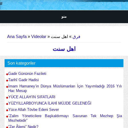
#
منو
Buradasınız
Ana Sayfa
»
Videolar
»
» اهل سنت
فرق
اهل سنت
Son kategoriler
Gadir Gününün Fazileti
Tarihî Gadir Hadisi
İmam Hamaney’in Dünya Müslümanları İçin Yayımladığı 2016 Yılı
Hac Mesajı
YÜCE ALLAH’IN SIFATLARI
YÜZYILLARBOYUNCA İLAHİ MÜJDE GELENEĞİ
Yüce Allah Tövbe Edeni Sever
“Zalim Yöneticilere Başkaldırmayı Savunan Tek Mezhep Şia
Mezhebidir”
“Zer Âlemi” Nedir?