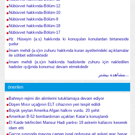
Nübüvvet hakkında-Bölüm-12
Nübüvvet hakkında-Bölüm-10
Nübüvvet hakkında-Bölüm-9
Nübüvvet hakkında-Bölüm-18
Nübüvvet hakkında-Bölüm-17
Hz. Hüseyin (a.s) hakkında ki konuşulan konulardan birtaneside
şudur
İmam mehdi (a.s)ın zuhuru hakkında kuran ayetlerindeki açıklamalar
ile söhbet edilmektedir
İmam mehdi (a.s)ın hakkında hadislerde zuhuru için nakledilen
hadisler ışığında konumuz devam etmekdedir
مشاهده بیشتر...
önerilen
Bahreyn rejimi din alimlerini tutuklamaya devam ediyor
Düşen Mısır uçağının ELT cihazının yeri tespit edildi
Büyük şeytan Amerika Afgan halkını vurdu. 20 şehit
Amerikan B-52 bombardıman uçakları Katar’a konuşlandı
El Kaide tekfircileri Mansur Hadi yanlısı 19 askerin kafasını keserek
idam etti
Gazze sınırında mayına çarpan işgal ordusuna ait askeri araç hasar