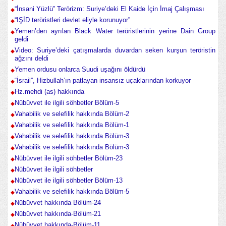
“İnsani Yüzlü” Terörizm: Suriye’deki El Kaide İçin İmaj Çalışması
“IŞİD teröristleri devlet eliyle korunuyor”
Yemen’den ayrılan Black Water teröristlerinin yerine Dain Group
geldi
Video: Suriye’deki çatışmalarda duvardan seken kurşun teröristin
ağzını deldi
Yemen ordusu onlarca Suudi uşağını öldürdü
“İsrail”, Hizbullah’ın patlayan insansız uçaklarından korkuyor
Hz.mehdi (as) hakkında
Nübüvvet ile ilgili söhbetler Bölüm-5
Vahabilik ve selefilik hakkında Bölüm-2
Vahabilik ve selefilik hakkında Bölüm-1
Vahabilik ve selefilik hakkında Bölüm-3
Vahabilik ve selefilik hakkında Bölüm-3
Nübüvvet ile ilgili söhbetler Bölüm-23
Nübüvvet ile ilgili söhbetler
Nübüvvet ile ilgili söhbetler Bölüm-13
Vahabilik ve selefilik hakkında Bölüm-5
Nübüvvet hakkında Bölüm-24
Nübüvvet hakkında-Bölüm-21
Nübüvvet hakkında-Bölüm-11