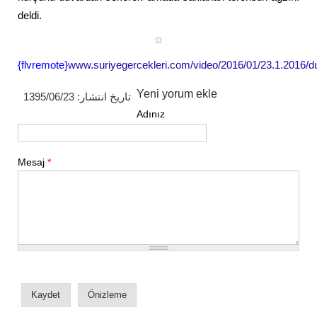
deldi.
{flvremote}
www.suriyegercekleri.com/video/2016/01/23.1.2016
Yeni yorum ekle
1395/06/23
تاریخ انتشار:
Adınız
Mesaj
*