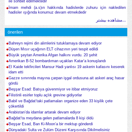
ile söhbet edilmektedir
İmam mehdi (a.s)ın hakkında hadislerde zuhuru için nakledilen
hadisler ışığında konumuz devam etmekdedir
مشاهده بیشتر...
önerilen
Bahreyn rejimi din alimlerini tutuklamaya devam ediyor
Düşen Mısır uçağının ELT cihazının yeri tespit edildi
Büyük şeytan Amerika Afgan halkını vurdu. 20 şehit
Amerikan B-52 bombardıman uçakları Katar’a konuşlandı
El Kaide tekfircileri Mansur Hadi yanlısı 19 askerin kafasını keserek
idam etti
Gazze sınırında mayına çarpan işgal ordusuna ait askeri araç hasar
gördü
Beşşar Esad: Batıya güvenmiyor ve itibar etmiyoruz
Filistinli esirler toplu açlık grevine gidiyorlar
Babil ve Bağdat’taki patlamaları organize eden 33 kişilik çete
çökertildi
Arabistan’da idamlar artarak devam ediyor
Bağdat’ta meydana gelen patlamalarda 8 kişi öldü
Beşşar Esad, Ban Ki-Moon’a bir mektup gönderdi
Dünyadaki Sulta ve Zulüm Düzeni Karşısında Dikilmelisiniz