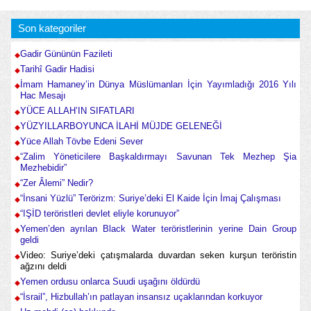
Son kategoriler
Gadir Gününün Fazileti
Tarihî Gadir Hadisi
İmam Hamaney’in Dünya Müslümanları İçin Yayımladığı 2016 Yılı
Hac Mesajı
YÜCE ALLAH’IN SIFATLARI
YÜZYILLARBOYUNCA İLAHİ MÜJDE GELENEĞİ
Yüce Allah Tövbe Edeni Sever
“Zalim Yöneticilere Başkaldırmayı Savunan Tek Mezhep Şia
Mezhebidir”
“Zer Âlemi” Nedir?
“İnsani Yüzlü” Terörizm: Suriye’deki El Kaide İçin İmaj Çalışması
“IŞİD teröristleri devlet eliyle korunuyor”
Yemen’den ayrılan Black Water teröristlerinin yerine Dain Group
geldi
Video: Suriye’deki çatışmalarda duvardan seken kurşun teröristin
ağzını deldi
Yemen ordusu onlarca Suudi uşağını öldürdü
“İsrail”, Hizbullah’ın patlayan insansız uçaklarından korkuyor