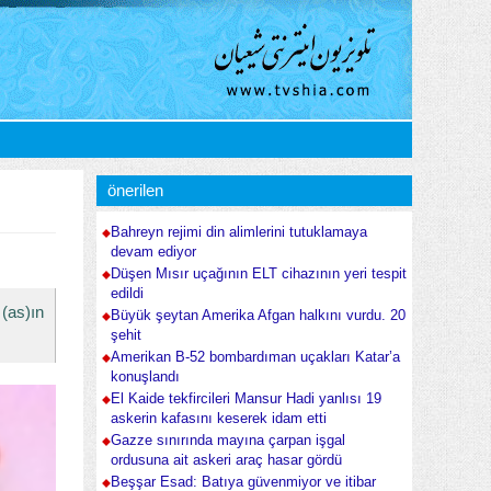
önerilen
Bahreyn rejimi din alimlerini tutuklamaya
devam ediyor
Düşen Mısır uçağının ELT cihazının yeri tespit
edildi
(as)ın
Büyük şeytan Amerika Afgan halkını vurdu. 20
şehit
Amerikan B-52 bombardıman uçakları Katar’a
konuşlandı
El Kaide tekfircileri Mansur Hadi yanlısı 19
askerin kafasını keserek idam etti
Gazze sınırında mayına çarpan işgal
ordusuna ait askeri araç hasar gördü
Beşşar Esad: Batıya güvenmiyor ve itibar