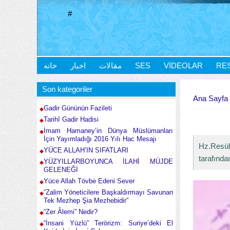
#
خانه
اخبار
مقالات
SES
VIDEOLAR
RE
Buradasınız
Son kategoriler
Ana Sayfa
Gadir Gününün Fazileti
Tarihî Gadir Hadisi
İmam Hamaney’in Dünya Müslümanları
İçin Yayımladığı 2016 Yılı Hac Mesajı
Hz.Resül
YÜCE ALLAH’IN SIFATLARI
tarafında
YÜZYILLARBOYUNCA İLAHİ MÜJDE
GELENEĞİ
Yüce Allah Tövbe Edeni Sever
“Zalim Yöneticilere Başkaldırmayı Savunan
Tek Mezhep Şia Mezhebidir”
“Zer Âlemi” Nedir?
“İnsani Yüzlü” Terörizm: Suriye’deki El