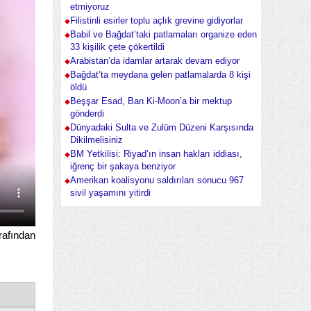
etmiyoruz
Filistinli esirler toplu açlık grevine gidiyorlar
Babil ve Bağdat’taki patlamaları organize eden
33 kişilik çete çökertildi
Arabistan’da idamlar artarak devam ediyor
Bağdat’ta meydana gelen patlamalarda 8 kişi
öldü
Beşşar Esad, Ban Ki-Moon’a bir mektup
gönderdi
Dünyadaki Sulta ve Zulüm Düzeni Karşısında
Dikilmelisiniz
BM Yetkilisi: Riyad’ın insan hakları iddiası,
iğrenç bir şakaya benziyor
Amerikan koalisyonu saldırıları sonucu 967
sivil yaşamını yitirdi
rafından