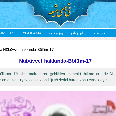
SIMLER
UYGULAMA
ویژه نامه
سایر زبانها
جستجو
» Nübüvvet hakkında-Bölüm-17
Nübüvvet hakkında-Bölüm-17
üllahın Risalet makamına geldikten sonraki hikmetleri Hz.Ali 
n en güzel birşekilde acıklandığı sözlerini burda konu etmekteyiz.