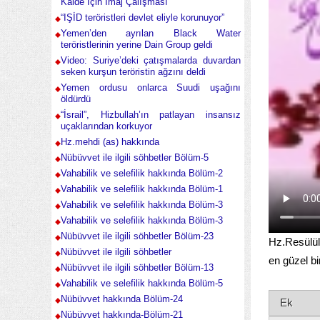
Kaide İçin İmaj Çalışması
“IŞİD teröristleri devlet eliyle korunuyor”
Yemen’den ayrılan Black Water
teröristlerinin yerine Dain Group geldi
Video: Suriye’deki çatışmalarda duvardan
seken kurşun teröristin ağzını deldi
Yemen ordusu onlarca Suudi uşağını
öldürdü
“İsrail”, Hizbullah’ın patlayan insansız
uçaklarından korkuyor
Hz.mehdi (as) hakkında
Nübüvvet ile ilgili söhbetler Bölüm-5
Vahabilik ve selefilik hakkında Bölüm-2
Vahabilik ve selefilik hakkında Bölüm-1
Vahabilik ve selefilik hakkında Bölüm-3
Vahabilik ve selefilik hakkında Bölüm-3
Nübüvvet ile ilgili söhbetler Bölüm-23
Hz.Resülül
Nübüvvet ile ilgili söhbetler
en güzel bi
Nübüvvet ile ilgili söhbetler Bölüm-13
Vahabilik ve selefilik hakkında Bölüm-5
Nübüvvet hakkında Bölüm-24
Ek
Nübüvvet hakkında-Bölüm-21