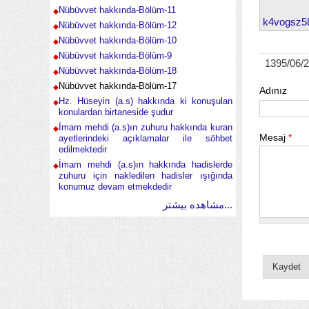
Nübüvvet hakkında-Bölüm-11
k4vogsz5
Nübüvvet hakkında-Bölüm-12
Nübüvvet hakkında-Bölüm-10
Nübüvvet hakkında-Bölüm-9
1395/06/
Nübüvvet hakkında-Bölüm-18
Nübüvvet hakkında-Bölüm-17
Adınız
Hz. Hüseyin (a.s) hakkında ki konuşulan
konulardan birtaneside şudur
İmam mehdi (a.s)ın zuhuru hakkında kuran
Mesaj
*
ayetlerindeki açıklamalar ile söhbet
edilmektedir
İmam mehdi (a.s)ın hakkında hadislerde
zuhuru için nakledilen hadisler ışığında
konumuz devam etmekdedir
مشاهده بیشتر...