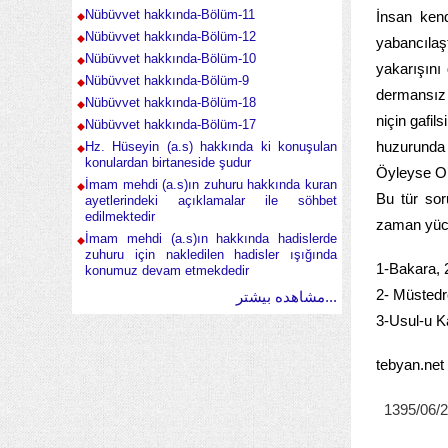
Nübüvvet hakkında-Bölüm-11
İnsan kend
Nübüvvet hakkında-Bölüm-12
yabancılaşt
Nübüvvet hakkında-Bölüm-10
yakarışını
Nübüvvet hakkında-Bölüm-9
dermansız 
Nübüvvet hakkında-Bölüm-18
niçin gafil
Nübüvvet hakkında-Bölüm-17
huzurunda 
Hz. Hüseyin (a.s) hakkında ki konuşulan
konulardan birtaneside şudur
Öyleyse O’
İmam mehdi (a.s)ın zuhuru hakkında kuran
Bu tür sor
ayetlerindeki açıklamalar ile söhbet
edilmektedir
zaman yüce
İmam mehdi (a.s)ın hakkında hadislerde
zuhuru için nakledilen hadisler ışığında
1-Bakara, 
konumuz devam etmekdedir
2- Müstedre
مشاهده بیشتر...
3-Usul-u Ka
tebyan.net
1395/06/