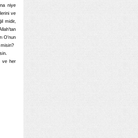
ına niye
lerini ve
l midir,
llah’tan
rı O’nun
 misin?
sin.
e ve her