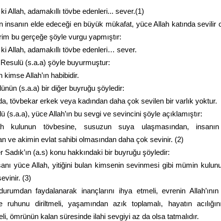
i Allah, adamakıllı tövbe edenleri... sever.(1)
 insanın elde edeceği en büyük mükafat, yüce Allah katında sevilir o
rim bu gerçeğe şöyle vurgu yapmıştır:
ki Allah, adamakıllı tövbe edenleri… sever.
 Resulü (s.a.a) şöyle buyurmuştur:
kimse Allah’ın habibidir.
ünün (s.a.a) bir diğer buyruğu şöyledir:
da, tövbekar erkek veya kadından daha çok sevilen bir varlık yoktur.
ü (s.a.a), yüce Allah’ın bu sevgi ve sevincini şöyle açıklamıştır:
h kulunun tövbesine, susuzun suya ulaşmasından, insanın y
n ve akimin evlat sahibi olmasından daha çok sevinir. (2)
 Sadık’ın (a.s) konu hakkındaki bir buyruğu şöyledir:
anı yüce Allah, yitiğini bulan kimsenin sevinmesi gibi mümin kulun
evinir. (3)
urumdan faydalanarak inançlarını ihya etmeli, evrenin Allah’ının
 ruhunu diriltmeli, yaşamından azık toplamalı, hayatın acılığını
i, ömrünün kalan süresinde ilahi sevgiyi az da olsa tatmalıdır.