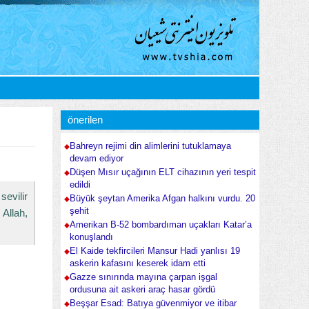
önerilen
Bahreyn rejimi din alimlerini tutuklamaya
devam ediyor
Düşen Mısır uçağının ELT cihazının yeri tespit
edildi
evilir
Büyük şeytan Amerika Afgan halkını vurdu. 20
şehit
Allah,
Amerikan B-52 bombardıman uçakları Katar’a
konuşlandı
El Kaide tekfircileri Mansur Hadi yanlısı 19
askerin kafasını keserek idam etti
Gazze sınırında mayına çarpan işgal
ordusuna ait askeri araç hasar gördü
Beşşar Esad: Batıya güvenmiyor ve itibar