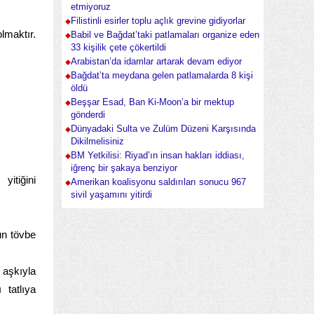
etmiyoruz
Filistinli esirler toplu açlık grevine gidiyorlar
lmaktır.
Babil ve Bağdat’taki patlamaları organize eden
33 kişilik çete çökertildi
Arabistan’da idamlar artarak devam ediyor
Bağdat’ta meydana gelen patlamalarda 8 kişi
öldü
Beşşar Esad, Ban Ki-Moon’a bir mektup
gönderdi
Dünyadaki Sulta ve Zulüm Düzeni Karşısında
Dikilmelisiniz
BM Yetkilisi: Riyad’ın insan hakları iddiası,
iğrenç bir şakaya benziyor
itiğini
Amerikan koalisyonu saldırıları sonucu 967
sivil yaşamını yitirdi
un tövbe
 aşkıyla
 tatlıya