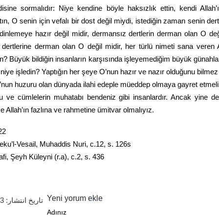
isine sormalıdır: Niye kendine böyle haksızlık ettin, kendi Allah’
ın, O senin için vefalı bir dost değil miydi, istediğin zaman senin dert
 dinlemeye hazır değil midir, dermansız dertlerin derman olan O deği
dertlerine derman olan O değil midir, her türlü nimeti sana veren A
sin? Büyük bildiğin insanların karşısında işleyemediğim büyük günahla
niye işledin? Yaptığın her şeye O’nun hazır ve nazır olduğunu bilmez
nun huzuru olan dünyada ilahi edeple müeddep olmaya gayret etmeli
u ve cümlelerin muhatabı bendeniz gibi insanlardır. Ancak yine d
 Allah’ın fazlına ve rahmetine ümitvar olmalıyız.
22
ku’l-Vesail, Muhaddis Nuri, c.12, s. 126s
fi, Şeyh Küleyni (r.a), c.2, s. 436
Yeni yorum ekle
23
تاریخ انتشار:
Adınız