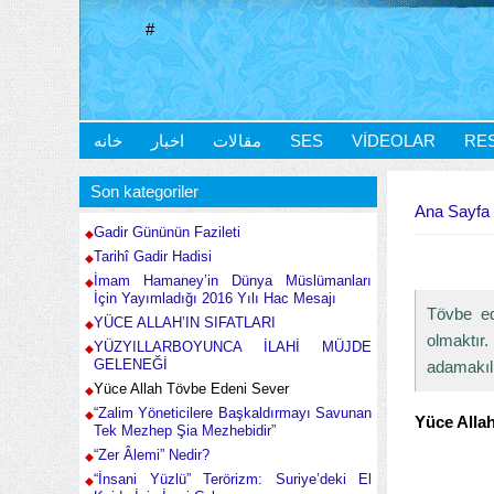
#
خانه
اخبار
مقالات
SES
VIDEOLAR
RE
Buradasınız
Son kategoriler
Ana Sayfa
Gadir Gününün Fazileti
Tarihî Gadir Hadisi
İmam Hamaney’in Dünya Müslümanları
İçin Yayımladığı 2016 Yılı Hac Mesajı
Tövbe ed
YÜCE ALLAH’IN SIFATLARI
olmaktır
YÜZYILLARBOYUNCA İLAHİ MÜJDE
GELENEĞİ
adamakıll
Yüce Allah Tövbe Edeni Sever
“Zalim Yöneticilere Başkaldırmayı Savunan
Yüce Alla
Tek Mezhep Şia Mezhebidir”
“Zer Âlemi” Nedir?
“İnsani Yüzlü” Terörizm: Suriye’deki El