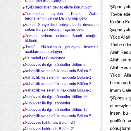
Kaide İçin İmaj Çalışması
Şüphe yok k
“IŞİD teröristleri devlet eliyle korunuyor”
Yemen’den ayrılan Black Water
Tövbe eden
teröristlerinin yerine Dain Group geldi
Kurân-ı Ke
Video: Suriye’deki çatışmalarda duvardan
Şüphe yok 
seken kurşun teröristin ağzını deldi
Yemen ordusu onlarca Suudi uşağını
Yüce Allah
öldürdü
Tövbe eden 
“İsrail”, Hizbullah’ın patlayan insansız
uçaklarından korkuyor
Allah Resul
Hz.mehdi (as) hakkında
Allah katın
Nübüvvet ile ilgili söhbetler Bölüm-5
Allah Resul
Vahabilik ve selefilik hakkında Bölüm-2
Yüce Alla
Vahabilik ve selefilik hakkında Bölüm-1
bulmasında
Vahabilik ve selefilik hakkında Bölüm-3
İmam Cafer
Vahabilik ve selefilik hakkında Bölüm-3
Nübüvvet ile ilgili söhbetler Bölüm-23
Şüphesiz ş
Nübüvvet ile ilgili söhbetler
etmesiyle s
Nübüvvet ile ilgili söhbetler Bölüm-13
İnsan bu d
Vahabilik ve selefilik hakkında Bölüm-5
gönlünü ve
Nübüvvet hakkında Bölüm-24
dönüştürmel
Nübüvvet hakkında-Bölüm-21