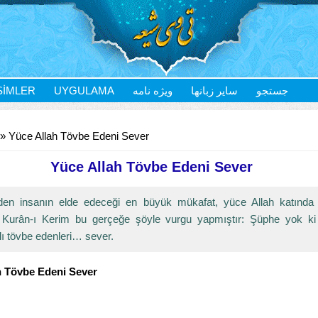
SIMLER
UYGULAMA
ویژه نامه
سایر زبانها
جستجو
» Yüce Allah Tövbe Edeni Sever
Yüce Allah Tövbe Edeni Sever
en insanın elde edeceği en büyük mükafat, yüce Allah katında s
. Kurân-ı Kerim bu gerçeğe şöyle vurgu yapmıştır: Şüphe yok ki 
ı tövbe edenleri… sever.
h Tövbe Edeni Sever