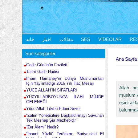
#
خانه
اخبار
مقالات
SES
VIDEOLAR
RE
Buradasınız
Son kategoriler
Ana Sayfa
Gadir Gününün Fazileti
Tarihî Gadir Hadisi
İmam Hamaney’in Dünya Müslümanları
İçin Yayımladığı 2016 Yılı Hac Mesajı
Allah pe
YÜCE ALLAH’IN SIFATLARI
müslüm v
YÜZYILLARBOYUNCA İLAHİ MÜJDE
GELENEĞİ
eşini ald
Yüce Allah Tövbe Edeni Sever
bulunmak
“Zalim Yöneticilere Başkaldırmayı Savunan
Tek Mezhep Şia Mezhebidir”
“Zer Âlemi” Nedir?
“İnsani Yüzlü” Terörizm: Suriye’deki El