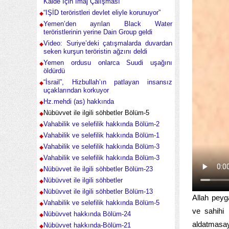
Kaide İçin İmaj Çalışması
“IŞİD teröristleri devlet eliyle korunuyor”
Yemen’den ayrılan Black Water
teröristlerinin yerine Dain Group geldi
Video: Suriye’deki çatışmalarda duvardan
seken kurşun teröristin ağzını deldi
Yemen ordusu onlarca Suudi uşağını
öldürdü
“İsrail”, Hizbullah’ın patlayan insansız
uçaklarından korkuyor
Hz.mehdi (as) hakkında
Nübüvvet ile ilgili söhbetler Bölüm-5
Vahabilik ve selefilik hakkında Bölüm-2
Vahabilik ve selefilik hakkında Bölüm-1
Vahabilik ve selefilik hakkında Bölüm-3
Vahabilik ve selefilik hakkında Bölüm-3
Nübüvvet ile ilgili söhbetler Bölüm-23
Nübüvvet ile ilgili söhbetler
Nübüvvet ile ilgili söhbetler Bölüm-13
Allah peyg
Vahabilik ve selefilik hakkında Bölüm-5
ve sahihi
Nübüvvet hakkında Bölüm-24
aldatmasa
Nübüvvet hakkında-Bölüm-21