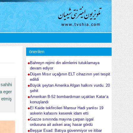
önerilen
Bahreyn rejimi din alimlerini tutuklamaya
devam ediyor
Düşen Mısır uçağının ELT cihazının yeri tespit
edildi
sahihi
Büyük şeytan Amerika Afgan halkını vurdu. 20
şehit
a eger
Amerikan B-52 bombardıman uçakları Katar’a
 etmiş
konuşlandı
El Kaide tekfircileri Mansur Hadi yanlısı 19
askerin kafasını keserek idam etti
Gazze sınırında mayına çarpan işgal
ordusuna ait askeri araç hasar gördü
Beşşar Esad: Batıya güvenmiyor ve itibar