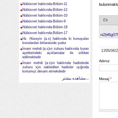
Nübüvvet hakkında-Bölüm-11
bulunmakta
Nübüvvet hakkında-Bölüm-12
Nübüvvet hakkında-Bölüm-10
Ek
Nübüvvet hakkında-Bölüm-9
Nübüvvet hakkında-Bölüm-18
Nübüvvet hakkında-Bölüm-17
ni2bf6g07
Hz. Hüseyin (a.s) hakkında ki konuşulan
konulardan birtaneside şudur
İmam mehdi (a.s)ın zuhuru hakkında kuran
1395/06/
ayetlerindeki açıklamalar ile söhbet
edilmektedir
Adınız
İmam mehdi (a.s)ın hakkında hadislerde
zuhuru için nakledilen hadisler ışığında
konumuz devam etmekdedir
مشاهده بیشتر...
Mesaj
*