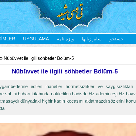
SIMLER
UYGULAMA
ویژه نامه
سایر زبانها
جستجو
» Nübüvvet ile ilgili söhbetler Bölüm-5
Nübüvvet ile ilgili söhbetler Bölüm-5
ygamberlerine edilen ihanetler hörmetsizlikler ve saygısızlıkları 
e sahihi buharı kitabında nakledilen hadisde.Hz ademin eşi Hz havv
atmasaydı dünyadaki hiçbir kadın kocasını aldatmazdı sözlerini konu
ta