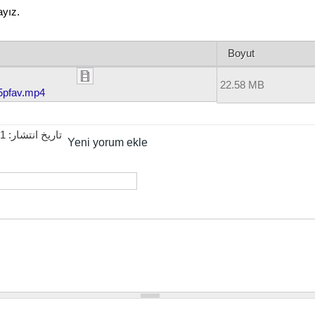
yız.
Boyut
22.58 MB
5pfav.mp4
21
تاریخ انتشار:
Yeni yorum ekle