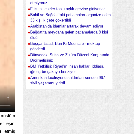
etmiyoruz
Filistinli esirler toplu açlık grevine gidiyorlar
Babil ve Bağdat’taki patlamaları organize eden
33 kişilik çete çökertildi
Arabistan’da idamlar artarak devam ediyor
Bağdat’ta meydana gelen patlamalarda 8 kişi
öldü
Beşşar Esad, Ban Ki-Moon’a bir mektup
gönderdi
Dünyadaki Sulta ve Zulüm Düzeni Karşısında
Dikilmelisiniz
BM Yetkilisi: Riyad’ın insan hakları iddiası,
iğrenç bir şakaya benziyor
Amerikan koalisyonu saldırıları sonucu 967
sivil yaşamını yitirdi
i müslüm
er eşini
u etmiş