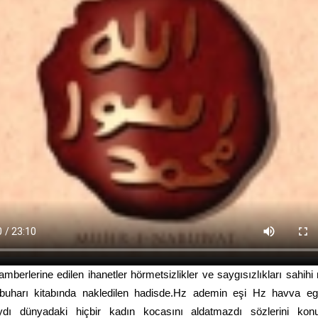
amberlerine edilen ihanetler hörmetsizlikler ve saygısızlıkları sahih
 buharı kitabında nakledilen hadisde.Hz ademin eşi Hz havva eg
ydı dünyadaki hiçbir kadın kocasını aldatmazdı sözlerini kon