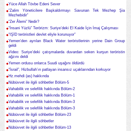
Yüce Allah Tövbe Edeni Sever
“Zalim Yöneticilere Başkaldırmayı Savunan Tek Mezhep Şia
Mezhebidir”
“Zer Âlemi” Nedir?
“İnsani Yüzlü” Terörizm: Suriye’deki El Kaide İçin İmaj Çalışması
“IŞİD teröristleri devlet eliyle korunuyor”
Yemen’den ayrılan Black Water teröristlerinin yerine Dain Group
geldi
Video: Suriye’deki çatışmalarda duvardan seken kurşun teröristin
ağzını deldi
Yemen ordusu onlarca Suudi uşağını öldürdü
“İsrail”, Hizbullah’ın patlayan insansız uçaklarından korkuyor
Hz.mehdi (as) hakkında
Nübüvvet ile ilgili söhbetler Bölüm-5
Vahabilik ve selefilik hakkında Bölüm-2
Vahabilik ve selefilik hakkında Bölüm-1
Vahabilik ve selefilik hakkında Bölüm-3
Vahabilik ve selefilik hakkında Bölüm-3
Nübüvvet ile ilgili söhbetler Bölüm-23
Nübüvvet ile ilgili söhbetler
Nübüvvet ile ilgili söhbetler Bölüm-13