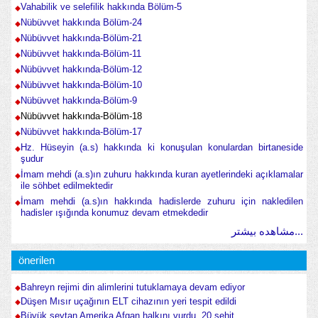
Vahabilik ve selefilik hakkında Bölüm-5
Nübüvvet hakkında Bölüm-24
Nübüvvet hakkında-Bölüm-21
Nübüvvet hakkında-Bölüm-11
Nübüvvet hakkında-Bölüm-12
Nübüvvet hakkında-Bölüm-10
Nübüvvet hakkında-Bölüm-9
Nübüvvet hakkında-Bölüm-18
Nübüvvet hakkında-Bölüm-17
Hz. Hüseyin (a.s) hakkında ki konuşulan konulardan birtaneside
şudur
İmam mehdi (a.s)ın zuhuru hakkında kuran ayetlerindeki açıklamalar
ile söhbet edilmektedir
İmam mehdi (a.s)ın hakkında hadislerde zuhuru için nakledilen
hadisler ışığında konumuz devam etmekdedir
مشاهده بیشتر...
önerilen
Bahreyn rejimi din alimlerini tutuklamaya devam ediyor
Düşen Mısır uçağının ELT cihazının yeri tespit edildi
Büyük şeytan Amerika Afgan halkını vurdu. 20 şehit