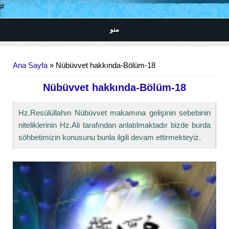
#
منو
Buradasınız
Ana Sayfa
» Nübüvvet hakkında-Bölüm-18
Nübüvvet hakkında-Bölüm-18
Hz.Resülüllahın Nübüvvet makamına gelişinin sebebinin
niteliklerinin Hz.Ali tarafından anlatılmaktadır bizde burda
söhbetimizin konusunu bunla ilgili devam ettirmekteyiz.