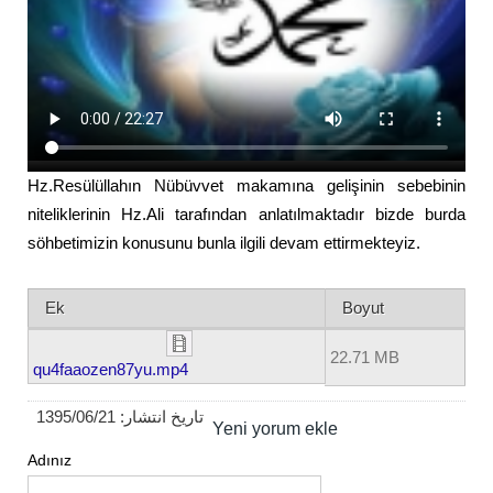
Hz.Resülüllahın Nübüvvet makamına gelişinin sebebinin
niteliklerinin Hz.Ali tarafından anlatılmaktadır bizde burda
söhbetimizin konusunu bunla ilgili devam ettirmekteyiz.
Ek
Boyut
22.71 MB
qu4faaozen87yu.mp4
1395/06/21
تاریخ انتشار:
Yeni yorum ekle
Adınız