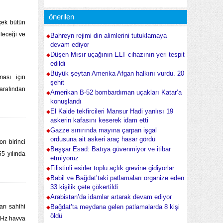
önerilen
çek bütün
ileceği ve
Bahreyn rejimi din alimlerini tutuklamaya
devam ediyor
Düşen Mısır uçağının ELT cihazının yeri tespit
edildi
Büyük şeytan Amerika Afgan halkını vurdu. 20
ması için
şehit
tarafından
Amerikan B-52 bombardıman uçakları Katar’a
konuşlandı
El Kaide tekfircileri Mansur Hadi yanlısı 19
askerin kafasını keserek idam etti
Gazze sınırında mayına çarpan işgal
ordusuna ait askeri araç hasar gördü
n birinci
Beşşar Esad: Batıya güvenmiyor ve itibar
5 yılında
etmiyoruz
Filistinli esirler toplu açlık grevine gidiyorlar
Babil ve Bağdat’taki patlamaları organize eden
33 kişilik çete çökertildi
Arabistan’da idamlar artarak devam ediyor
arı sahihi
Bağdat’ta meydana gelen patlamalarda 8 kişi
öldü
 Hz havva