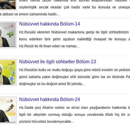
İmam mehdi (as)ın hakkında ehli sünnet kitaplarından hadisler
söylemiştik ancak okadar çok hadis varki bu konuda ve umeyye
 abbasi ve emevi zamanında hadis...
Nübüvvet hakkında Bölüm-14
Hz.Resülü ekremin Nübüvvet makamına gelişi ile ilgili söhbetimizin
konu ederken ibni şehri aşubun naklettiği rivaayet ile konuyu a
Hz.Resül ile ilk İman eden ve namaz...
Nübüvvet ile ilgili söhbetler Bölüm-13
Hz.Resülün kutlu ve mutlu doğuşu şiaya göre rebiül evvelin on yedis
günü sabaha yakın doğmuştur ehli sünnete göre ise on ikisinde P
doğmuştur ve bu doğum amul fiil yılında...
Nübüvvet hakkında Bölüm-24
Hz.Sadık (as) Allahın nebisi ve elcisi olan peyğamberin hakkında k
ilgili bir ateyistin sormuş olduğu soruya cevabında Allah hiç bir 
yüzünü höccetsiz burakmıyıcaktır...