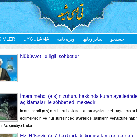
SIMLER
UYGULAMA
ویژه نامه
سایر زبانها
جستجو
Nübüvvet ile ilgili söhbetler
İmam mehdi (a.s)ın zuhuru hakkında kuran ayetlerinde
açıklamalar ile söhbet edilmektedir
İmam mehdi (a.s)ın zuhuru hakkında kuran ayetlerindeki açıklamalar 
edilmektedir. Ve nur süresindeki ayetlerde salihlerin yeryüzüne hak
ır. Ve şimdiye kadar...
Hz. Hüseyin (a.s) hakkında ki konuşulan konulardan