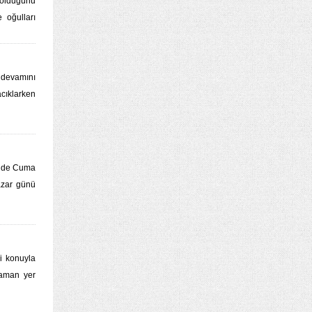
 olduğunu
 oğulları
 devamını
cıklarken
inde Cuma
azar günü
i konuyla
zaman yer