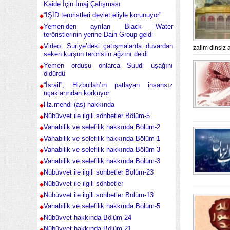
Kaide İçin İmaj Çalışması
“IŞİD teröristleri devlet eliyle korunuyor”
Yemen’den ayrılan Black Water
teröristlerinin yerine Dain Group geldi
Video: Suriye’deki çatışmalarda duvardan
zalim dinsiz 
seken kurşun teröristin ağzını deldi
Yemen ordusu onlarca Suudi uşağını
öldürdü
“İsrail”, Hizbullah’ın patlayan insansız
uçaklarından korkuyor
Hz.mehdi (as) hakkında
Nübüvvet ile ilgili söhbetler Bölüm-5
Vahabilik ve selefilik hakkında Bölüm-2
Vahabilik ve selefilik hakkında Bölüm-1
Vahabilik ve selefilik hakkında Bölüm-3
Vahabilik ve selefilik hakkında Bölüm-3
Nübüvvet ile ilgili söhbetler Bölüm-23
Nübüvvet ile ilgili söhbetler
Nübüvvet ile ilgili söhbetler Bölüm-13
Vahabilik ve selefilik hakkında Bölüm-5
Nübüvvet hakkında Bölüm-24
Nübüvvet hakkında-Bölüm-21