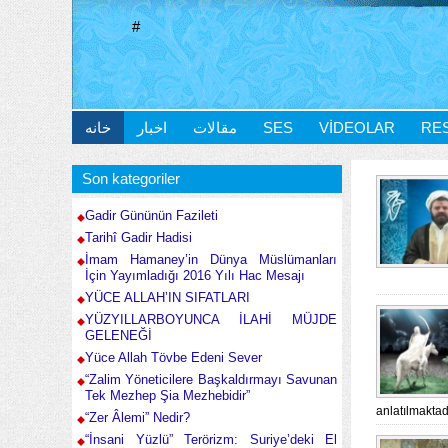
#
خانه
اخبار
مقالات
SES
VIDEOLAR
RE
Son kategoriler
Gadir Gününün Fazileti
Tarihî Gadir Hadisi
İmam Hamaney’in Dünya Müslümanları
İçin Yayımladığı 2016 Yılı Hac Mesajı
YÜCE ALLAH’IN SIFATLARI
YÜZYILLARBOYUNCA İLAHİ MÜJDE
GELENEĞİ
Yüce Allah Tövbe Edeni Sever
“Zalim Yöneticilere Başkaldırmayı Savunan
Tek Mezhep Şia Mezhebidir”
anlatılmaktad
“Zer Âlemi” Nedir?
“İnsani Yüzlü” Terörizm: Suriye’deki El