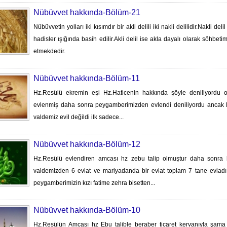
Nübüvvet hakkında-Bölüm-21
Nübüvvetin yolları iki kısımdır bir akli delili iki nakli delilidir.Nakli deli
hadisler ışığında basih edilir.Akli delil ise akla dayalı olarak söhbet
etmekdedir.
Nübüvvet hakkında-Bölüm-11
Hz.Resülü ekremin eşi Hz.Haticenin hakkında şöyle deniliyordu o
evlenmiş daha sonra peygamberimizden evlendi deniliyordu ancak 
valdemiz evil değildi ilk sadece...
Nübüvvet hakkında-Bölüm-12
Hz.Resülü evlendiren amcası hz zebu talip olmuştur daha sonra 
valdemizden 6 evlat ve mariyadanda bir evlat toplam 7 tane evladı
peygamberimizin kızı fatime zehra bisetten...
Nübüvvet hakkında-Bölüm-10
Hz.Resülün Amcası hz Ebu talible beraber ticaret kervanıyla şama 