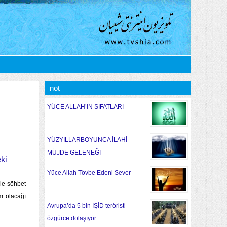
not
YÜCE ALLAH’IN SIFATLARI
YÜZYILLARBOYUNCA İLAHİ
MÜJDE GELENEĞİ
ki
Yüce Allah Tövbe Edeni Sever
ile söhbet
im olacağı
Avrupa’da 5 bin IŞİD teröristi
özgürce dolaşıyor