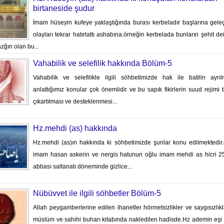
birtaneside şudur
İmam hüseyin kufeye yaklaştığında burası kerbeladır başlarına gele
olayları tekrar hatırlattı ashabına.örneğin kerbelada bunların şehit de
azğın olan bu...
Vahabilik ve selefilik hakkında Bölüm-5
Vahabilik ve selefilikle ilgili söhbetimizde hak ile batilin ayrıl
anlattığımız konular çok önemlidir ve bu sapık fikirlerin suud rejimi 
çıkartılması ve desteklenmesi...
Hz.mehdi (as) hakkında
Hz.mehdi (as)ın hakkında ki söhbetimizde şunlar konu edilmektedir.o
imam hasan askerin ve nergis hatunun oğlu imam mehdi as hicri 25
abbası saltanatı döneminde gizlice...
Nübüvvet ile ilgili söhbetler Bölüm-5
Allah peygamberlerine edilen ihanetler hörmetsizlikler ve saygısızlıkl
müslüm ve sahihi buharı kitabında nakledilen hadisde.Hz ademin eşi