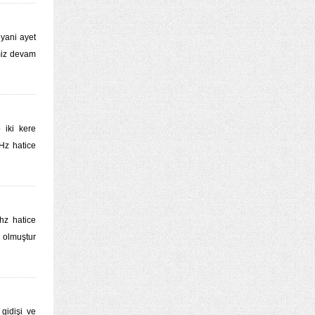
l yani ayet
imiz devam
 iki kere
Hz hatice
hz hatice
 olmuştur
gidişi ve