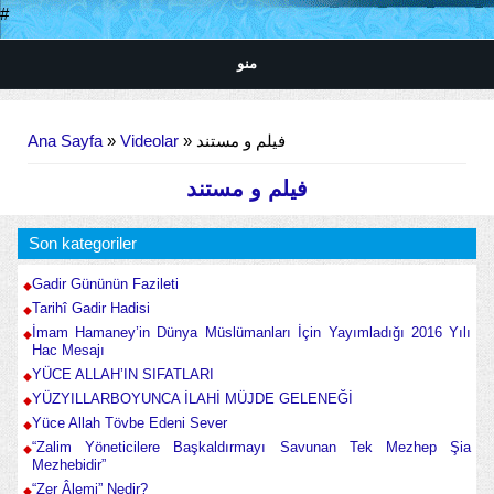
#
منو
Buradasınız
Ana Sayfa
»
Videolar
» فیلم و مستند
فیلم و مستند
Son kategoriler
Gadir Gününün Fazileti
Tarihî Gadir Hadisi
İmam Hamaney’in Dünya Müslümanları İçin Yayımladığı 2016 Yılı
Hac Mesajı
YÜCE ALLAH’IN SIFATLARI
YÜZYILLARBOYUNCA İLAHİ MÜJDE GELENEĞİ
Yüce Allah Tövbe Edeni Sever
“Zalim Yöneticilere Başkaldırmayı Savunan Tek Mezhep Şia
Mezhebidir”
“Zer Âlemi” Nedir?