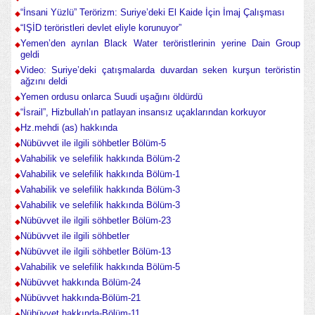
“İnsani Yüzlü” Terörizm: Suriye’deki El Kaide İçin İmaj Çalışması
“IŞİD teröristleri devlet eliyle korunuyor”
Yemen’den ayrılan Black Water teröristlerinin yerine Dain Group
geldi
Video: Suriye’deki çatışmalarda duvardan seken kurşun teröristin
ağzını deldi
Yemen ordusu onlarca Suudi uşağını öldürdü
“İsrail”, Hizbullah’ın patlayan insansız uçaklarından korkuyor
Hz.mehdi (as) hakkında
Nübüvvet ile ilgili söhbetler Bölüm-5
Vahabilik ve selefilik hakkında Bölüm-2
Vahabilik ve selefilik hakkında Bölüm-1
Vahabilik ve selefilik hakkında Bölüm-3
Vahabilik ve selefilik hakkında Bölüm-3
Nübüvvet ile ilgili söhbetler Bölüm-23
Nübüvvet ile ilgili söhbetler
Nübüvvet ile ilgili söhbetler Bölüm-13
Vahabilik ve selefilik hakkında Bölüm-5
Nübüvvet hakkında Bölüm-24
Nübüvvet hakkında-Bölüm-21
Nübüvvet hakkında-Bölüm-11