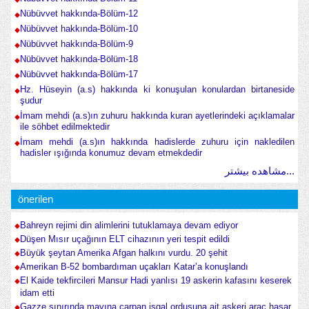
Nübüvvet hakkında-Bölüm-12
Nübüvvet hakkında-Bölüm-10
Nübüvvet hakkında-Bölüm-9
Nübüvvet hakkında-Bölüm-18
Nübüvvet hakkında-Bölüm-17
Hz. Hüseyin (a.s) hakkında ki konuşulan konulardan birtaneside
şudur
İmam mehdi (a.s)ın zuhuru hakkında kuran ayetlerindeki açıklamalar
ile söhbet edilmektedir
İmam mehdi (a.s)ın hakkında hadislerde zuhuru için nakledilen
hadisler ışığında konumuz devam etmekdedir
مشاهده بیشتر...
önerilen
Bahreyn rejimi din alimlerini tutuklamaya devam ediyor
Düşen Mısır uçağının ELT cihazının yeri tespit edildi
Büyük şeytan Amerika Afgan halkını vurdu. 20 şehit
Amerikan B-52 bombardıman uçakları Katar’a konuşlandı
El Kaide tekfircileri Mansur Hadi yanlısı 19 askerin kafasını keserek
idam etti
Gazze sınırında mayına çarpan işgal ordusuna ait askeri araç hasar