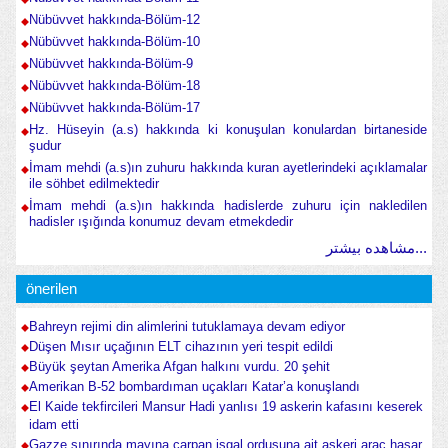
Nübüvvet hakkında-Bölüm-12
Nübüvvet hakkında-Bölüm-10
Nübüvvet hakkında-Bölüm-9
Nübüvvet hakkında-Bölüm-18
Nübüvvet hakkında-Bölüm-17
Hz. Hüseyin (a.s) hakkında ki konuşulan konulardan birtaneside
şudur
İmam mehdi (a.s)ın zuhuru hakkında kuran ayetlerindeki açıklamalar
ile söhbet edilmektedir
İmam mehdi (a.s)ın hakkında hadislerde zuhuru için nakledilen
hadisler ışığında konumuz devam etmekdedir
مشاهده بیشتر...
önerilen
Bahreyn rejimi din alimlerini tutuklamaya devam ediyor
Düşen Mısır uçağının ELT cihazının yeri tespit edildi
Büyük şeytan Amerika Afgan halkını vurdu. 20 şehit
Amerikan B-52 bombardıman uçakları Katar’a konuşlandı
El Kaide tekfircileri Mansur Hadi yanlısı 19 askerin kafasını keserek
idam etti
Gazze sınırında mayına çarpan işgal ordusuna ait askeri araç hasar