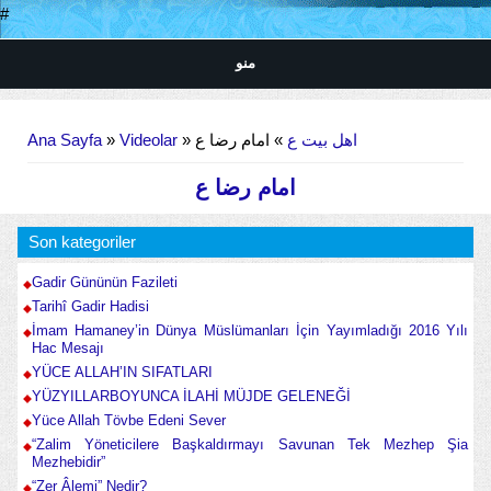
#
منو
Buradasınız
Ana Sayfa
»
Videolar
»
» امام رضا ع
اهل بیت ع
امام رضا ع
Son kategoriler
Gadir Gününün Fazileti
Tarihî Gadir Hadisi
İmam Hamaney’in Dünya Müslümanları İçin Yayımladığı 2016 Yılı
Hac Mesajı
YÜCE ALLAH’IN SIFATLARI
YÜZYILLARBOYUNCA İLAHİ MÜJDE GELENEĞİ
Yüce Allah Tövbe Edeni Sever
“Zalim Yöneticilere Başkaldırmayı Savunan Tek Mezhep Şia
Mezhebidir”
“Zer Âlemi” Nedir?