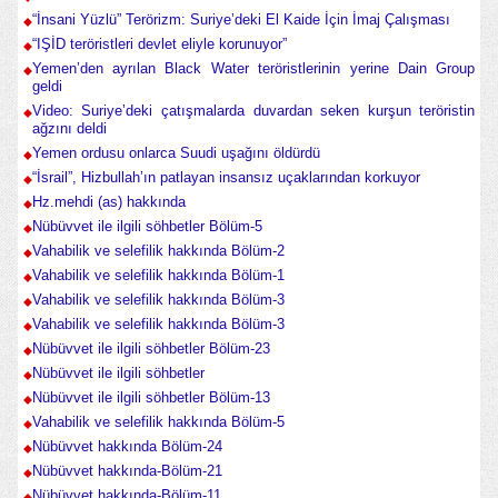
“İnsani Yüzlü” Terörizm: Suriye’deki El Kaide İçin İmaj Çalışması
“IŞİD teröristleri devlet eliyle korunuyor”
Yemen’den ayrılan Black Water teröristlerinin yerine Dain Group
geldi
Video: Suriye’deki çatışmalarda duvardan seken kurşun teröristin
ağzını deldi
Yemen ordusu onlarca Suudi uşağını öldürdü
“İsrail”, Hizbullah’ın patlayan insansız uçaklarından korkuyor
Hz.mehdi (as) hakkında
Nübüvvet ile ilgili söhbetler Bölüm-5
Vahabilik ve selefilik hakkında Bölüm-2
Vahabilik ve selefilik hakkında Bölüm-1
Vahabilik ve selefilik hakkında Bölüm-3
Vahabilik ve selefilik hakkında Bölüm-3
Nübüvvet ile ilgili söhbetler Bölüm-23
Nübüvvet ile ilgili söhbetler
Nübüvvet ile ilgili söhbetler Bölüm-13
Vahabilik ve selefilik hakkında Bölüm-5
Nübüvvet hakkında Bölüm-24
Nübüvvet hakkında-Bölüm-21
Nübüvvet hakkında-Bölüm-11