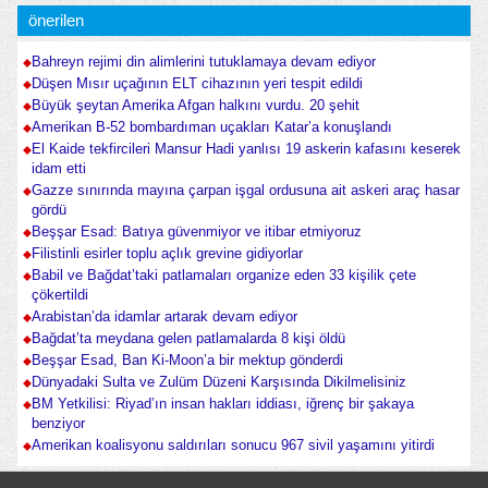
önerilen
Bahreyn rejimi din alimlerini tutuklamaya devam ediyor
Düşen Mısır uçağının ELT cihazının yeri tespit edildi
Büyük şeytan Amerika Afgan halkını vurdu. 20 şehit
Amerikan B-52 bombardıman uçakları Katar’a konuşlandı
El Kaide tekfircileri Mansur Hadi yanlısı 19 askerin kafasını keserek
idam etti
Gazze sınırında mayına çarpan işgal ordusuna ait askeri araç hasar
gördü
Beşşar Esad: Batıya güvenmiyor ve itibar etmiyoruz
Filistinli esirler toplu açlık grevine gidiyorlar
Babil ve Bağdat’taki patlamaları organize eden 33 kişilik çete
çökertildi
Arabistan’da idamlar artarak devam ediyor
Bağdat’ta meydana gelen patlamalarda 8 kişi öldü
Beşşar Esad, Ban Ki-Moon’a bir mektup gönderdi
Dünyadaki Sulta ve Zulüm Düzeni Karşısında Dikilmelisiniz
BM Yetkilisi: Riyad’ın insan hakları iddiası, iğrenç bir şakaya
benziyor
Amerikan koalisyonu saldırıları sonucu 967 sivil yaşamını yitirdi