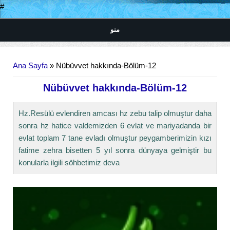
#
منو
Buradasınız
Ana Sayfa
» Nübüvvet hakkında-Bölüm-12
Nübüvvet hakkında-Bölüm-12
Hz.Resülü evlendiren amcası hz zebu talip olmuştur daha
sonra hz hatice valdemizden 6 evlat ve mariyadanda bir
evlat toplam 7 tane evladı olmuştur peygamberimizin kızı
fatime zehra bisetten 5 yıl sonra dünyaya gelmiştir bu
konularla ilgili söhbetimiz deva