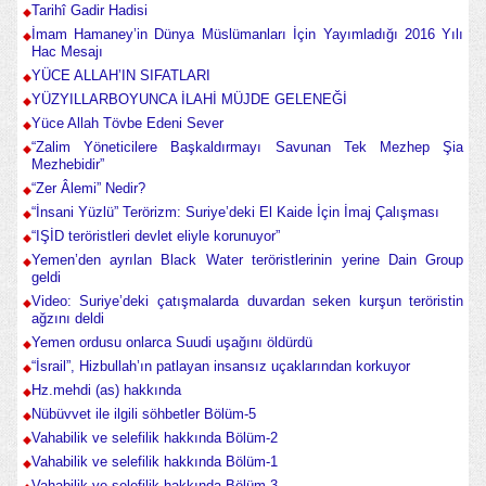
Tarihî Gadir Hadisi
İmam Hamaney’in Dünya Müslümanları İçin Yayımladığı 2016 Yılı
Hac Mesajı
YÜCE ALLAH’IN SIFATLARI
YÜZYILLARBOYUNCA İLAHİ MÜJDE GELENEĞİ
Yüce Allah Tövbe Edeni Sever
“Zalim Yöneticilere Başkaldırmayı Savunan Tek Mezhep Şia
Mezhebidir”
“Zer Âlemi” Nedir?
“İnsani Yüzlü” Terörizm: Suriye’deki El Kaide İçin İmaj Çalışması
“IŞİD teröristleri devlet eliyle korunuyor”
Yemen’den ayrılan Black Water teröristlerinin yerine Dain Group
geldi
Video: Suriye’deki çatışmalarda duvardan seken kurşun teröristin
ağzını deldi
Yemen ordusu onlarca Suudi uşağını öldürdü
“İsrail”, Hizbullah’ın patlayan insansız uçaklarından korkuyor
Hz.mehdi (as) hakkında
Nübüvvet ile ilgili söhbetler Bölüm-5
Vahabilik ve selefilik hakkında Bölüm-2
Vahabilik ve selefilik hakkında Bölüm-1
Vahabilik ve selefilik hakkında Bölüm-3