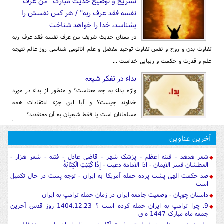
تشریح و توضیح حدیث مبارک "من عرف
نفسه فقد عرف ربه" / هر کس نفسش را
بشناسد، خدا را خواهد شناخت
در معنای حدیث شریف من عرف نفسه فقد عرف ربه
تفاوت بدن و روح و نفس تفاوت توحید مفضل و علم آناتومی شناسی روز عالم نتیجه
علم و قدرت و حکمت و زیبایی خداست ...
بداء در تفکر شیعه
واژه بداء به چه معناست؟ و منظور از بداء در مورد
خداوند چیست؟ و آیا این جزء اعتقادات همه
مسلمانان است یا فقط شیعیان به آن معتقدند؟
آخرین عناوین
شعر هدهد - فتنه اعظم - پزشک شهر - قاضی عادل - فتنه - شعر هزار -
العطشان فسر الایمان - اذا الامامة دعیت - إِذَا كُتِبَتِ الْكِتَابَةُ
صد حکمت الهی پشت پرده حمله آمریکا به ایران - توجه پست در حال تکمیل
است
داستان چوپان - وضعیت جامعه ایران در زمان حمله ترامپ به ایران
9. چرا ترامپ به ایران حمله کرده است ؟ 1404.12.23 روز قدس آخرین
جمعه ماه مبارک 1447 ه ق