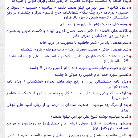
پیام هدهد به مناسبت شهادت حضرت آقا رهبر معظم ایران طوبی و هنیئا له
دانلود کتابهای علی بهرامی نیکو هدهد نقطه - عباسیه - حسینیه - ادعوک یا
حسین - پدرنامه - رد بیگ بنگ - شهادتنامه حاج قاسم - هزار و یکقطره در رفع
خشکسالی - ترجمه شیعی برجزء 30 قرآن
روضه های حضرت زهرا با نوای میرزا محمدی
ناگفته های اقتصاد ما دکتر محمد حسن قدیری ابیانه پادکست صوتی به همراه
دانلود پی دی اف کتاب و معرفی دکتر
شعرهدهد : یاد در - شعر فاطمیه با محوریت در درب خانه
شعرهدهد : خاکی - مصیت حضرت زهرا - درب سوخته - بازوی شکسته
شعر هدهد : سکوت هارون - دلیل سکوت و خانه نشینی علی ع - خانه نشینی
25 ساله علی ع
متن و صوت و فیلم تفسیر سوره حمد امام خمینی ره در 5 جلسه
تفسیر سوره حمد امام خمینی ره صوتی 5 جلسه
ویژه نامه خشکسالی ایران و رفع چند ماهه بحران خشکسالی / ویژه نامه
بحران کم آبی
عارف سالک ولایی سید علی نجفی : کار پیچیده تر از این است که ما بتوانیم
عمق دل را
بعد از مرگ چه میشود - صحبت سلمان با مرده ای از زبان آسید علی نجفی
یزدی
کتاب عباسیه نوشته شیخ علی بهرامی نیکو( هدهد)
منشور روحانیت + فایل صوتی (پیام امام خمینی(ره) به روحانیون و مراجع
همراه با متن کامل آن)
مداحی مناسب سینه زنی و زنجیر زنی + طبل و سنج مناسب محرم / مداحی