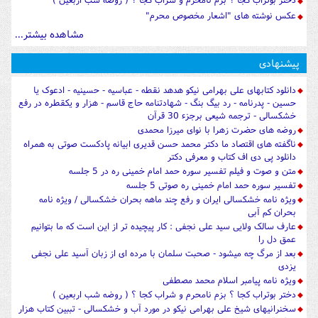
عکس نوشته های "اشعار مخصوص محرم"
مشاهده بیشتر...
پیشنهادی
دانلود کتابهای علی بهرامی نیکو هدهد نقطه - عباسیه - حسینیه - ادعوک یا
حسین - پدرنامه - رد بیگ بنگ - شهادتنامه حاج قاسم - هزار و یکقطره در رفع
خشکسالی - ترجمه شیعی برجزء 30 قرآن
روضه های حضرت زهرا با نوای میرزا محمدی
ناگفته های اقتصاد ما دکتر محمد حسن قدیری ابیانه پادکست صوتی به همراه
دانلود پی دی اف کتاب و معرفی دکتر
متن و صوت و فیلم تفسیر سوره حمد امام خمینی ره در 5 جلسه
تفسیر سوره حمد امام خمینی ره صوتی 5 جلسه
ویژه نامه خشکسالی ایران و رفع چند ماهه بحران خشکسالی / ویژه نامه
بحران کم آبی
عارف سالک ولایی سید علی نجفی : کار پیچیده تر از این است که ما بتوانیم
عمق دل را
بعد از مرگ چه میشود - صحبت سلمان با مرده ای از زبان آسید علی نجفی
یزدی
ویژه نامه پیامبر اسلام محمد مصطفی
دختر بوتراب کجا ؟ بزم نامحرم و شراب کجا ؟ ( روضه شب اربعین )
سخنرانیهای شیخ علی بهرامی نیکو در مورد آب و خشکسالی - تببین کتاب هزار