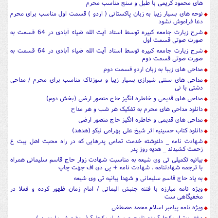
های محمود کریمی با طبل و سنج مناسب محرم
نوحه های بسیار زیبا به زبان پاکستانی ( اردو ) قسمت اول مناسب برای محرم
دعا فراموش نشود
شرح زیارت جامعه کبیره توسط استاد آیت الله ضیاء آبادی در 64 قسمت به
صورت صوتی قسمت اول
شرح زیارت جامعه کبیره توسط استاد آیت الله ضیاء آبادی در 64 قسمت به
صورت صوتی قسمت دوم
مداحی های زیبا به زبان اردو قسمت دوم
مداحی های سنتی شیرازی بسیار زیبا و سوزناک مناسب برای محرم / مداحی
دشتی با نی
مداحی های قدیمی و خاطره انگیز حاج منصور ارضی (بخش دوم)
دانلود مداحی های محرم به تفکیک هر شب و هر مداح
مداحی های قدیمی و خاطره انگیز حاج منصور ارضی
دانلود کتاب حسینیه اثر شیخ علی بهرامی نیکو (هدهد)
شهادت نامه _ دلنوشته خدمت تمامی پدرهایی که در راه محبت اهل بیت ع
زحمت کشیدند _ هدیه روز پدر
بیانیه تکمیلی تی وی شیعه به مناسبت شهادت زوار حاج قاسم سلیمانی همراه
با ترجمه شهادتنامه . شهادت نامه + پی دی اف جهت چاپ
به یاد حاج قاسم سلیمانی و شهدا بیانیه تی وی شیعه
ویژه نامه مبارزه با فتنه جنبش الیمانی / امام زمان ظهور کرده و فعلا در
مخفیگاهی ست
ویژه نامه پیامبر اسلام محمد مصطفی
دختر بوتراب کجا ؟ بزم نامحرم و شراب کجا ؟ ( روضه شب اربعین )