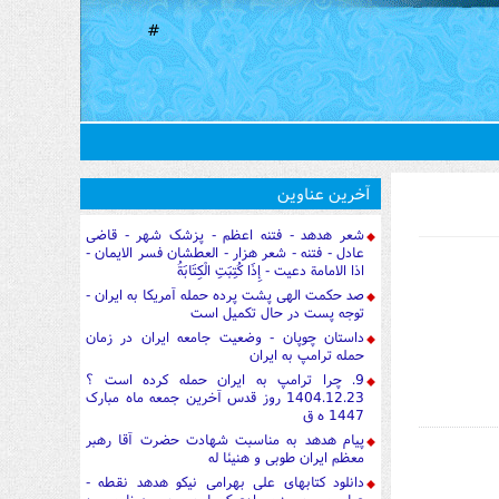
#
آخرین عناوین
شعر هدهد - فتنه اعظم - پزشک شهر - قاضی
عادل - فتنه - شعر هزار - العطشان فسر الایمان -
اذا الامامة دعیت - إِذَا كُتِبَتِ الْكِتَابَةُ
صد حکمت الهی پشت پرده حمله آمریکا به ایران -
توجه پست در حال تکمیل است
داستان چوپان - وضعیت جامعه ایران در زمان
حمله ترامپ به ایران
9. چرا ترامپ به ایران حمله کرده است ؟
1404.12.23 روز قدس آخرین جمعه ماه مبارک
1447 ه ق
پیام هدهد به مناسبت شهادت حضرت آقا رهبر
معظم ایران طوبی و هنیئا له
دانلود کتابهای علی بهرامی نیکو هدهد نقطه -