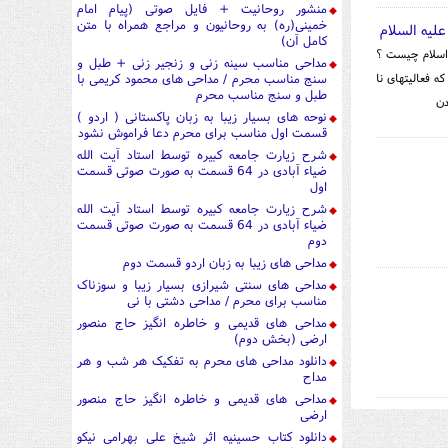
منشور روحانیت + فایل صوتی (پیام امام
خمینی(ره) به روحانیون و مراجع همراه با متن
یه السلام
کامل آن)
 اسلام چیست ؟
مداحی مناسب سینه زنی و زنجیر زنی + طبل و
 فعالیتهای نا
سنج مناسب محرم / مداحی های محمود کریمی با
طبل و سنج مناسب محرم
دن
نوحه های بسیار زیبا به زبان پاکستانی ( اردو )
قسمت اول مناسب برای محرم دعا فراموش نشود
شرح زیارت جامعه کبیره توسط استاد آیت الله
ضیاء آبادی در 64 قسمت به صورت صوتی قسمت
اول
شرح زیارت جامعه کبیره توسط استاد آیت الله
ضیاء آبادی در 64 قسمت به صورت صوتی قسمت
دوم
مداحی های زیبا به زبان اردو قسمت دوم
مداحی های سنتی شیرازی بسیار زیبا و سوزناک
مناسب برای محرم / مداحی دشتی با نی
مداحی های قدیمی و خاطره انگیز حاج منصور
ارضی (بخش دوم)
دانلود مداحی های محرم به تفکیک هر شب و هر
مداح
مداحی های قدیمی و خاطره انگیز حاج منصور
ارضی
دانلود کتاب حسینیه اثر شیخ علی بهرامی نیکو