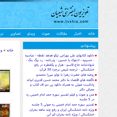
خانه
اخبار
مقالات
صوت
ویدئو
تصاویر
نرم
شما اینجا 
پیشنهادی
خانه
»
وی
دانلود کتابهای علی بهرامی نیکو هدهد نقطه - عباسیه
- حسینیه - ادعوک یا حسین - پدرنامه - رد بیگ بنگ -
شهادتنامه حاج قاسم - هزار و یکقطره در رفع
خشکسالی - ترجمه شیعی برجزء 30 قرآن
روضه های حضرت زهرا با نوای میرزا محمدی
ناگفته های اقتصاد ما دکتر محمد حسن قدیری ابیانه
پادکست صوتی به همراه دانلود پی دی اف کتاب و
معرفی دکتر
متن و صوت و فیلم تفسیر سوره حمد امام خمینی ره
در 5 جلسه
تفسیر سوره حمد امام خمینی ره صوتی 5 جلسه
ویژه نامه خشکسالی ایران و رفع چند ماهه بحران
خشکسالی / ویژه نامه بحران کم آبی