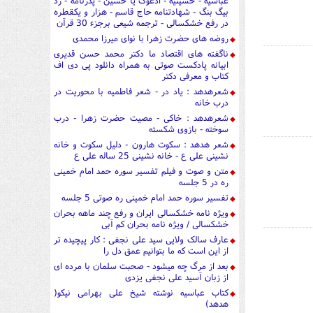
عباسیه - حسینیه - ادعوک یا حسین - پدرنامه - رد
بیگ بنگ - شهادتنامه حاج قاسم - هزار و یکقطره
در رفع خشکسالی - ترجمه شیعی برجزء 30 قرآن
روضه های حضرت زهرا با نوای میرزا محمدی
ناگفته های اقتصاد ما دکتر محمد حسن قدیری
ابیانه پادکست صوتی به همراه دانلود پی دی اف
کتاب و معرفی دکتر
شعرهدهد : یاد در - شعر فاطمیه با محوریت در
درب خانه
شعرهدهد : خاکی - مصیت حضرت زهرا - درب
سوخته - بازوی شکسته
شعر هدهد : سکوت هارون - دلیل سکوت و خانه
نشینی علی ع - خانه نشینی 25 ساله علی ع
متن و صوت و فیلم تفسیر سوره حمد امام خمینی
ره در 5 جلسه
تفسیر سوره حمد امام خمینی ره صوتی 5 جلسه
ویژه نامه خشکسالی ایران و رفع چند ماهه بحران
خشکسالی / ویژه نامه بحران کم آبی
عارف سالک ولایی سید علی نجفی : کار پیچیده تر
از این است که ما بتوانیم عمق دل را
بعد از مرگ چه میشود - صحبت سلمان با مرده ای
از زبان آسید علی نجفی یزدی
کتاب عباسیه نوشته شیخ علی بهرامی نیکو(
هدهد)