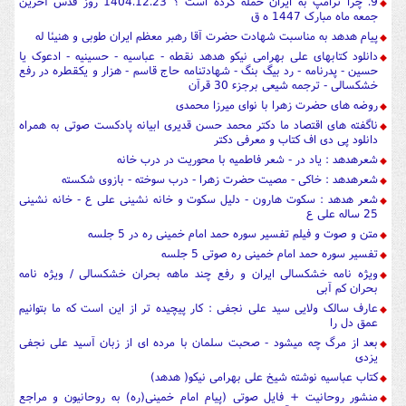
9. چرا ترامپ به ایران حمله کرده است ؟ 1404.12.23 روز قدس آخرین
جمعه ماه مبارک 1447 ه ق
پیام هدهد به مناسبت شهادت حضرت آقا رهبر معظم ایران طوبی و هنیئا له
دانلود کتابهای علی بهرامی نیکو هدهد نقطه - عباسیه - حسینیه - ادعوک یا
حسین - پدرنامه - رد بیگ بنگ - شهادتنامه حاج قاسم - هزار و یکقطره در رفع
خشکسالی - ترجمه شیعی برجزء 30 قرآن
روضه های حضرت زهرا با نوای میرزا محمدی
ناگفته های اقتصاد ما دکتر محمد حسن قدیری ابیانه پادکست صوتی به همراه
دانلود پی دی اف کتاب و معرفی دکتر
شعرهدهد : یاد در - شعر فاطمیه با محوریت در درب خانه
شعرهدهد : خاکی - مصیت حضرت زهرا - درب سوخته - بازوی شکسته
شعر هدهد : سکوت هارون - دلیل سکوت و خانه نشینی علی ع - خانه نشینی
25 ساله علی ع
متن و صوت و فیلم تفسیر سوره حمد امام خمینی ره در 5 جلسه
تفسیر سوره حمد امام خمینی ره صوتی 5 جلسه
ویژه نامه خشکسالی ایران و رفع چند ماهه بحران خشکسالی / ویژه نامه
بحران کم آبی
عارف سالک ولایی سید علی نجفی : کار پیچیده تر از این است که ما بتوانیم
عمق دل را
بعد از مرگ چه میشود - صحبت سلمان با مرده ای از زبان آسید علی نجفی
یزدی
کتاب عباسیه نوشته شیخ علی بهرامی نیکو( هدهد)
منشور روحانیت + فایل صوتی (پیام امام خمینی(ره) به روحانیون و مراجع