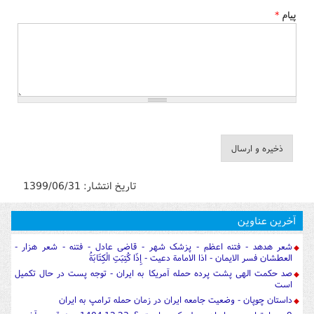
پیام
*
تاریخ انتشار:
1399/06/31
آخرین عناوین
شعر هدهد - فتنه اعظم - پزشک شهر - قاضی عادل - فتنه - شعر هزار -
العطشان فسر الایمان - اذا الامامة دعیت - إِذَا كُتِبَتِ الْكِتَابَةُ
صد حکمت الهی پشت پرده حمله آمریکا به ایران - توجه پست در حال تکمیل
است
داستان چوپان - وضعیت جامعه ایران در زمان حمله ترامپ به ایران