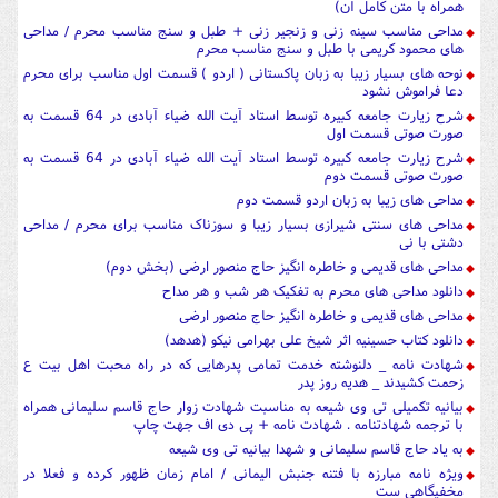
همراه با متن کامل آن)
مداحی مناسب سینه زنی و زنجیر زنی + طبل و سنج مناسب محرم / مداحی
های محمود کریمی با طبل و سنج مناسب محرم
نوحه های بسیار زیبا به زبان پاکستانی ( اردو ) قسمت اول مناسب برای محرم
دعا فراموش نشود
شرح زیارت جامعه کبیره توسط استاد آیت الله ضیاء آبادی در 64 قسمت به
صورت صوتی قسمت اول
شرح زیارت جامعه کبیره توسط استاد آیت الله ضیاء آبادی در 64 قسمت به
صورت صوتی قسمت دوم
مداحی های زیبا به زبان اردو قسمت دوم
مداحی های سنتی شیرازی بسیار زیبا و سوزناک مناسب برای محرم / مداحی
دشتی با نی
مداحی های قدیمی و خاطره انگیز حاج منصور ارضی (بخش دوم)
دانلود مداحی های محرم به تفکیک هر شب و هر مداح
مداحی های قدیمی و خاطره انگیز حاج منصور ارضی
دانلود کتاب حسینیه اثر شیخ علی بهرامی نیکو (هدهد)
شهادت نامه _ دلنوشته خدمت تمامی پدرهایی که در راه محبت اهل بیت ع
زحمت کشیدند _ هدیه روز پدر
بیانیه تکمیلی تی وی شیعه به مناسبت شهادت زوار حاج قاسم سلیمانی همراه
با ترجمه شهادتنامه . شهادت نامه + پی دی اف جهت چاپ
به یاد حاج قاسم سلیمانی و شهدا بیانیه تی وی شیعه
ویژه نامه مبارزه با فتنه جنبش الیمانی / امام زمان ظهور کرده و فعلا در
مخفیگاهی ست