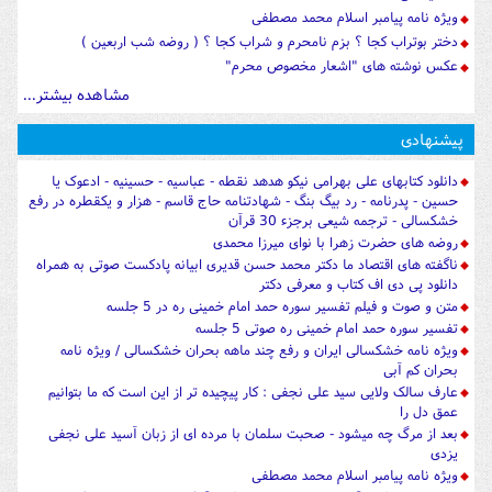
ویژه نامه پیامبر اسلام محمد مصطفی
دختر بوتراب کجا ؟ بزم نامحرم و شراب کجا ؟ ( روضه شب اربعین )
عکس نوشته های "اشعار مخصوص محرم"
مشاهده بیشتر...
پیشنهادی
دانلود کتابهای علی بهرامی نیکو هدهد نقطه - عباسیه - حسینیه - ادعوک یا
حسین - پدرنامه - رد بیگ بنگ - شهادتنامه حاج قاسم - هزار و یکقطره در رفع
خشکسالی - ترجمه شیعی برجزء 30 قرآن
روضه های حضرت زهرا با نوای میرزا محمدی
ناگفته های اقتصاد ما دکتر محمد حسن قدیری ابیانه پادکست صوتی به همراه
دانلود پی دی اف کتاب و معرفی دکتر
متن و صوت و فیلم تفسیر سوره حمد امام خمینی ره در 5 جلسه
تفسیر سوره حمد امام خمینی ره صوتی 5 جلسه
ویژه نامه خشکسالی ایران و رفع چند ماهه بحران خشکسالی / ویژه نامه
بحران کم آبی
عارف سالک ولایی سید علی نجفی : کار پیچیده تر از این است که ما بتوانیم
عمق دل را
بعد از مرگ چه میشود - صحبت سلمان با مرده ای از زبان آسید علی نجفی
یزدی
ویژه نامه پیامبر اسلام محمد مصطفی