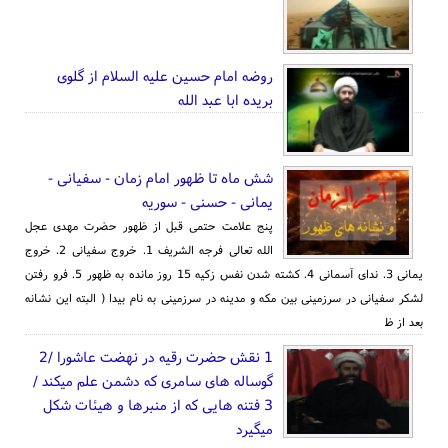
روضه امام حسین علیه السلام از گلوی
بریده ابا عبد الله
شش ماه تا ظهور امام زمان - سفیانی -
یمانی - حسنی - سوریه
پنج علامت حتمی قبل از ظهور حضرت مهدی عجل
الله تعالی فرجه الشریف 1. خروج سفیانی 2. خروج
یمانی 3. ندای آسمانی 4. کشته شدن نفس زکیه 15 روز مانده به ظهور 5. فرو رفتن
لشکر سفیانی در سرزمینی بین مکه و مدینه در سرزمینی به نام بیدا ( البته این نشانه
بعد از ظ
1 نقش حضرت رقیه در نهضت عاشورا /2
گوساله های سامری که دشمن علم میکند /
3 فتنه هایی که از منبرها و هیئات شکل
میگیرد