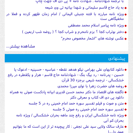
با ترجمه شهادتنامه . شهادت نامه + پی دی اف جهت چاپ
به یاد حاج قاسم سلیمانی و شهدا بیانیه تی وی شیعه
ویژه نامه مبارزه با فتنه جنبش الیمانی / امام زمان ظهور کرده و فعلا در
مخفیگاهی ست
ویژه نامه پیامبر اسلام محمد مصطفی
دختر بوتراب کجا ؟ بزم نامحرم و شراب کجا ؟ ( روضه شب اربعین )
عکس نوشته های "اشعار مخصوص محرم"
مشاهده بیشتر...
پیشنهادی
دانلود کتابهای علی بهرامی نیکو هدهد نقطه - عباسیه - حسینیه - ادعوک یا
حسین - پدرنامه - رد بیگ بنگ - شهادتنامه حاج قاسم - هزار و یکقطره در رفع
خشکسالی - ترجمه شیعی برجزء 30 قرآن
روضه های حضرت زهرا با نوای میرزا محمدی
ناگفته های اقتصاد ما دکتر محمد حسن قدیری ابیانه پادکست صوتی به همراه
دانلود پی دی اف کتاب و معرفی دکتر
متن و صوت و فیلم تفسیر سوره حمد امام خمینی ره در 5 جلسه
تفسیر سوره حمد امام خمینی ره صوتی 5 جلسه
ویژه نامه خشکسالی ایران و رفع چند ماهه بحران خشکسالی / ویژه نامه
بحران کم آبی
عارف سالک ولایی سید علی نجفی : کار پیچیده تر از این است که ما بتوانیم
عمق دل را