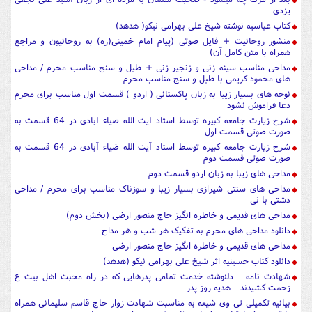
یزدی
کتاب عباسیه نوشته شیخ علی بهرامی نیکو( هدهد)
منشور روحانیت + فایل صوتی (پیام امام خمینی(ره) به روحانیون و مراجع
همراه با متن کامل آن)
مداحی مناسب سینه زنی و زنجیر زنی + طبل و سنج مناسب محرم / مداحی
های محمود کریمی با طبل و سنج مناسب محرم
نوحه های بسیار زیبا به زبان پاکستانی ( اردو ) قسمت اول مناسب برای محرم
دعا فراموش نشود
شرح زیارت جامعه کبیره توسط استاد آیت الله ضیاء آبادی در 64 قسمت به
صورت صوتی قسمت اول
شرح زیارت جامعه کبیره توسط استاد آیت الله ضیاء آبادی در 64 قسمت به
صورت صوتی قسمت دوم
مداحی های زیبا به زبان اردو قسمت دوم
مداحی های سنتی شیرازی بسیار زیبا و سوزناک مناسب برای محرم / مداحی
دشتی با نی
مداحی های قدیمی و خاطره انگیز حاج منصور ارضی (بخش دوم)
دانلود مداحی های محرم به تفکیک هر شب و هر مداح
مداحی های قدیمی و خاطره انگیز حاج منصور ارضی
دانلود کتاب حسینیه اثر شیخ علی بهرامی نیکو (هدهد)
شهادت نامه _ دلنوشته خدمت تمامی پدرهایی که در راه محبت اهل بیت ع
زحمت کشیدند _ هدیه روز پدر
بیانیه تکمیلی تی وی شیعه به مناسبت شهادت زوار حاج قاسم سلیمانی همراه