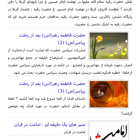
نقش حضرت رقیه سلام الله علیها در نهضت امام حسین ع چرا شهدای کربلا را دفن
نکردند ؟ عظمت کاروان کربلا در نهضت امام حسین ع حضرت رقیه ، علمدار کربلا در
پایگاه دشمن بالاترین سند وجوی حضرت رقیه مدافعان حرم هستند ضربه ای که
حضرت رقیه به لشکر دشمن زد مصیبت
حضرت فاطمه زهرا(س) بعد از رحلت
پیامبر(ص) (2)
مبارزات سیاسی حضرت که عبارت است ازحمایت از
امیرالمومنین ، استیضاح خلیفه در جمع مهاجرین و
انصار، دعوت شبانه از مهاجرین و انصارو... در ادامه در مورد نارضایتی سیاسی حضرت
ازخلفا، خطبه فدکیه،غضب دربستر شهادت، وصیت سیاسی حضرت بحث می شود.
حضرت فاطمه زهرا(س) بعد از رحلت
پیامبر(ص) (3)
داستان فدک از کجا شروع شد وبه کجا کشید ؟ خلفا
در مقابل ادعای حضرت در مورد فدک چه موضعی
گرفتند؟
منبر های یک دقیقه ای : امامت در قرآن
امامت در قرآن