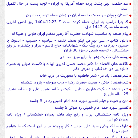
صد حکمت الهی پشت پرده حمله آمریکا به ایران - توجه پست در حال تکمیل
است
داستان چوپان - وضعیت جامعه ایران در زمان حمله ترامپ به ایران
9. چرا ترامپ به ایران حمله کرده است ؟ 1404.12.23 روز قدس آخرین
جمعه ماه مبارک 1447 ه ق
پیام هدهد به مناسبت شهادت حضرت آقا رهبر معظم ایران طوبی و هنیئا له
دانلود کتابهای علی بهرامی نیکو هدهد نقطه - عباسیه - حسینیه - ادعوک یا
حسین - پدرنامه - رد بیگ بنگ - شهادتنامه حاج قاسم - هزار و یکقطره در رفع
خشکسالی - ترجمه شیعی برجزء 30 قرآن
روضه های حضرت زهرا با نوای میرزا محمدی
ناگفته های اقتصاد ما دکتر محمد حسن قدیری ابیانه پادکست صوتی به همراه
دانلود پی دی اف کتاب و معرفی دکتر
شعرهدهد : یاد در - شعر فاطمیه با محوریت در درب خانه
شعرهدهد : خاکی - مصیت حضرت زهرا - درب سوخته - بازوی شکسته
شعر هدهد : سکوت هارون - دلیل سکوت و خانه نشینی علی ع - خانه نشینی
25 ساله علی ع
متن و صوت و فیلم تفسیر سوره حمد امام خمینی ره در 5 جلسه
تفسیر سوره حمد امام خمینی ره صوتی 5 جلسه
ویژه نامه خشکسالی ایران و رفع چند ماهه بحران خشکسالی / ویژه نامه
بحران کم آبی
عارف سالک ولایی سید علی نجفی : کار پیچیده تر از این است که ما بتوانیم
عمق دل را
بعد از مرگ چه میشود - صحبت سلمان با مرده ای از زبان آسید علی نجفی