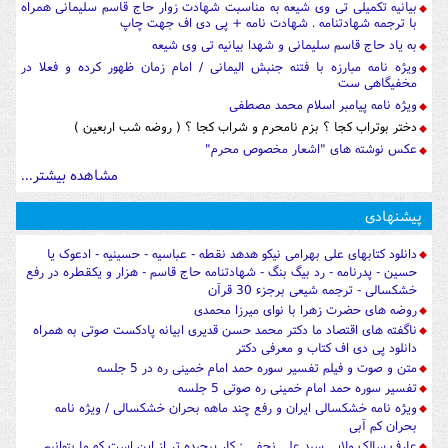
بیانیه تکمیلی تی وی شیعه به مناسبت شهادت زوار حاج قاسم سلیمانی همراه
با ترجمه شهادتنامه . شهادت نامه + پی دی اف جهت چاپ
به یاد حاج قاسم سلیمانی و شهدا بیانیه تی وی شیعه
ویژه نامه مبارزه با فتنه جنبش الیمانی / امام زمان ظهور کرده و فعلا در
مخفیگاهی ست
ویژه نامه پیامبر اسلام محمد مصطفی
دختر بوتراب کجا ؟ بزم نامحرم و شراب کجا ؟ ( روضه شب اربعین )
عکس نوشته های "اشعار مخصوص محرم"
مشاهده بیشتر...
پیشنهادی
دانلود کتابهای علی بهرامی نیکو هدهد نقطه - عباسیه - حسینیه - ادعوک یا
حسین - پدرنامه - رد بیگ بنگ - شهادتنامه حاج قاسم - هزار و یکقطره در رفع
خشکسالی - ترجمه شیعی برجزء 30 قرآن
روضه های حضرت زهرا با نوای میرزا محمدی
ناگفته های اقتصاد ما دکتر محمد حسن قدیری ابیانه پادکست صوتی به همراه
دانلود پی دی اف کتاب و معرفی دکتر
متن و صوت و فیلم تفسیر سوره حمد امام خمینی ره در 5 جلسه
تفسیر سوره حمد امام خمینی ره صوتی 5 جلسه
ویژه نامه خشکسالی ایران و رفع چند ماهه بحران خشکسالی / ویژه نامه
بحران کم آبی
عارف سالک ولایی سید علی نجفی : کار پیچیده تر از این است که ما بتوانیم