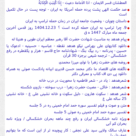
العطشان فسر الایمان - اذا الامامة دعیت - إِذَا كُتِبَتِ الْكِتَابَةُ
صد حکمت الهی پشت پرده حمله آمریکا به ایران - توجه پست در حال تکمیل
است
داستان چوپان - وضعیت جامعه ایران در زمان حمله ترامپ به ایران
9. چرا ترامپ به ایران حمله کرده است ؟ 1404.12.23 روز قدس آخرین
جمعه ماه مبارک 1447 ه ق
پیام هدهد به مناسبت شهادت حضرت آقا رهبر معظم ایران طوبی و هنیئا له
دانلود کتابهای علی بهرامی نیکو هدهد نقطه - عباسیه - حسینیه - ادعوک یا
حسین - پدرنامه - رد بیگ بنگ - شهادتنامه حاج قاسم - هزار و یکقطره در رفع
خشکسالی - ترجمه شیعی برجزء 30 قرآن
روضه های حضرت زهرا با نوای میرزا محمدی
ناگفته های اقتصاد ما دکتر محمد حسن قدیری ابیانه پادکست صوتی به همراه
دانلود پی دی اف کتاب و معرفی دکتر
شعرهدهد : یاد در - شعر فاطمیه با محوریت در درب خانه
شعرهدهد : خاکی - مصیت حضرت زهرا - درب سوخته - بازوی شکسته
شعر هدهد : سکوت هارون - دلیل سکوت و خانه نشینی علی ع - خانه نشینی
25 ساله علی ع
متن و صوت و فیلم تفسیر سوره حمد امام خمینی ره در 5 جلسه
تفسیر سوره حمد امام خمینی ره صوتی 5 جلسه
ویژه نامه خشکسالی ایران و رفع چند ماهه بحران خشکسالی / ویژه نامه
بحران کم آبی
عارف سالک ولایی سید علی نجفی : کار پیچیده تر از این است که ما بتوانیم
عمق دل را