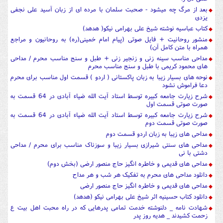
بعد از مرگ چه میشود - صحبت سلمان با مرده ای از زبان آسید علی نجفی
یزدی
کتاب عباسیه نوشته شیخ علی بهرامی نیکو( هدهد)
منشور روحانیت + فایل صوتی (پیام امام خمینی(ره) به روحانیون و مراجع
همراه با متن کامل آن)
مداحی مناسب سینه زنی و زنجیر زنی + طبل و سنج مناسب محرم / مداحی
های محمود کریمی با طبل و سنج مناسب محرم
نوحه های بسیار زیبا به زبان پاکستانی ( اردو ) قسمت اول مناسب برای محرم
دعا فراموش نشود
شرح زیارت جامعه کبیره توسط استاد آیت الله ضیاء آبادی در 64 قسمت به
صورت صوتی قسمت اول
شرح زیارت جامعه کبیره توسط استاد آیت الله ضیاء آبادی در 64 قسمت به
صورت صوتی قسمت دوم
مداحی های زیبا به زبان اردو قسمت دوم
مداحی های سنتی شیرازی بسیار زیبا و سوزناک مناسب برای محرم / مداحی
دشتی با نی
مداحی های قدیمی و خاطره انگیز حاج منصور ارضی (بخش دوم)
دانلود مداحی های محرم به تفکیک هر شب و هر مداح
مداحی های قدیمی و خاطره انگیز حاج منصور ارضی
دانلود کتاب حسینیه اثر شیخ علی بهرامی نیکو (هدهد)
شهادت نامه _ دلنوشته خدمت تمامی پدرهایی که در راه محبت اهل بیت ع
زحمت کشیدند _ هدیه روز پدر