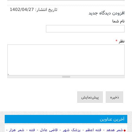
تاریخ انتشار:
1402/04/27
افزودن دیدگاه جدید
نام شما
نظر
*
آخرین عناوین
شعر هدهد - فتنه اعظم - پزشک شهر - قاضی عادل - فتنه - شعر هزار -