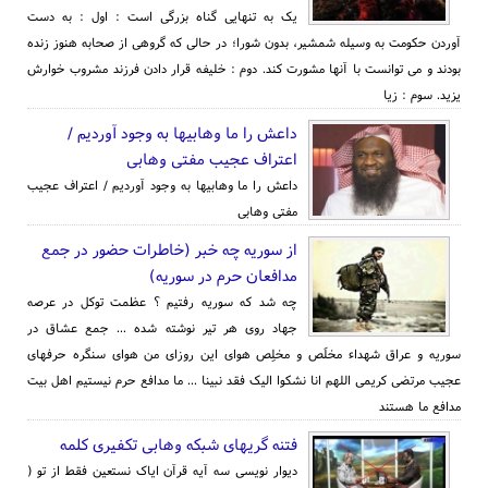
یک به تنهایی گناه بزرگی است : اول : به دست
آوردن حکومت به وسیله شمشیر، بدون شورا؛ در حالی که گروهی از صحابه هنوز زنده
بودند و می توانست با آنها مشورت کند. دوم : خلیفه قرار دادن فرزند مشروب خوارش
یزید. سوم : زیا
داعش را ما وهابیها به وجود آوردیم /
اعتراف عجیب مفتی وهابی
داعش را ما وهابیها به وجود آوردیم / اعتراف عجیب
مفتی وهابی
از سوریه چه خبر (خاطرات حضور در جمع
مدافعان حرم در سوریه)
چه شد که سوریه رفتیم ؟ عظمت توکل در عرصه
جهاد روی هر تیر نوشته شده ... جمع عشاق در
سوریه و عراق شهداء مخلَص و مخلِص هوای این روزای من هوای سنگره حرفهای
عجیب مرتضی کریمی اللهم انا نشکوا الیک فقد نبینا ... ما مدافع حرم نیستیم اهل بیت
مدافع ما هستند
فتنه گریهای شبکه وهابی تکفیری کلمه
دیوار نویسی سه آیه قرآن ایاک نستعین فقط از تو (