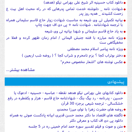
دانلود کتاب حسینیه اثر شیخ علی بهرامی نیکو (هدهد)
شهادت نامه _ دلنوشته خدمت تمامی پدرهایی که در راه محبت اهل بیت ع
زحمت کشیدند _ هدیه روز پدر
بیانیه تکمیلی تی وی شیعه به مناسبت شهادت زوار حاج قاسم سلیمانی همراه
با ترجمه شهادتنامه . شهادت نامه + پی دی اف جهت چاپ
به یاد حاج قاسم سلیمانی و شهدا بیانیه تی وی شیعه
ویژه نامه مبارزه با فتنه جنبش الیمانی / امام زمان ظهور کرده و فعلا در
مخفیگاهی ست
ویژه نامه پیامبر اسلام محمد مصطفی
دختر بوتراب کجا ؟ بزم نامحرم و شراب کجا ؟ ( روضه شب اربعین )
عکس نوشته های "اشعار مخصوص محرم"
مشاهده بیشتر...
پیشنهادی
دانلود کتابهای علی بهرامی نیکو هدهد نقطه - عباسیه - حسینیه - ادعوک یا
حسین - پدرنامه - رد بیگ بنگ - شهادتنامه حاج قاسم - هزار و یکقطره در رفع
خشکسالی - ترجمه شیعی برجزء 30 قرآن
روضه های حضرت زهرا با نوای میرزا محمدی
ناگفته های اقتصاد ما دکتر محمد حسن قدیری ابیانه پادکست صوتی به همراه
دانلود پی دی اف کتاب و معرفی دکتر
متن و صوت و فیلم تفسیر سوره حمد امام خمینی ره در 5 جلسه