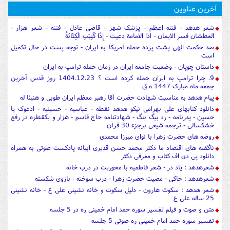
آخرین عناوین
شعر هدهد - فتنه اعظم - پزشک شهر - قاضی عادل - فتنه - شعر هزار -
العطشان فسر الایمان - اذا الامامة دعیت - إِذَا كُتِبَتِ الْكِتَابَةُ
صد حکمت الهی پشت پرده حمله آمریکا به ایران - توجه پست در حال تکمیل
است
داستان چوپان - وضعیت جامعه ایران در زمان حمله ترامپ به ایران
9. چرا ترامپ به ایران حمله کرده است ؟ 1404.12.23 روز قدس آخرین
جمعه ماه مبارک 1447 ه ق
پیام هدهد به مناسبت شهادت حضرت آقا رهبر معظم ایران طوبی و هنیئا له
دانلود کتابهای علی بهرامی نیکو هدهد نقطه - عباسیه - حسینیه - ادعوک یا
حسین - پدرنامه - رد بیگ بنگ - شهادتنامه حاج قاسم - هزار و یکقطره در رفع
خشکسالی - ترجمه شیعی برجزء 30 قرآن
روضه های حضرت زهرا با نوای میرزا محمدی
ناگفته های اقتصاد ما دکتر محمد حسن قدیری ابیانه پادکست صوتی به همراه
دانلود پی دی اف کتاب و معرفی دکتر
شعرهدهد : یاد در - شعر فاطمیه با محوریت در درب خانه
شعرهدهد : خاکی - مصیت حضرت زهرا - درب سوخته - بازوی شکسته
شعر هدهد : سکوت هارون - دلیل سکوت و خانه نشینی علی ع - خانه نشینی
25 ساله علی ع
متن و صوت و فیلم تفسیر سوره حمد امام خمینی ره در 5 جلسه
تفسیر سوره حمد امام خمینی ره صوتی 5 جلسه