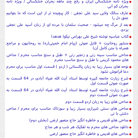
ویژه نامه خشکسالی ایران و رفع چند ماهه بحران خشکسالی / ویژه نامه
بحران کم آبی
عارف سالک ولایی سید علی نجفی : کار پیچیده تر از این است که ما بتوانیم
عمق دل را
بعد از مرگ چه میشود - صحبت سلمان با مرده ای از زبان آسید علی نجفی
یزدی
کتاب عباسیه نوشته شیخ علی بهرامی نیکو( هدهد)
منشور روحانیت + فایل صوتی (پیام امام خمینی(ره) به روحانیون و مراجع
همراه با متن کامل آن)
مداحی مناسب سینه زنی و زنجیر زنی + طبل و سنج مناسب محرم / مداحی
های محمود کریمی با طبل و سنج مناسب محرم
نوحه های بسیار زیبا به زبان پاکستانی ( اردو ) قسمت اول مناسب برای محرم
دعا فراموش نشود
شرح زیارت جامعه کبیره توسط استاد آیت الله ضیاء آبادی در 64 قسمت به
صورت صوتی قسمت اول
شرح زیارت جامعه کبیره توسط استاد آیت الله ضیاء آبادی در 64 قسمت به
صورت صوتی قسمت دوم
مداحی های زیبا به زبان اردو قسمت دوم
مداحی های سنتی شیرازی بسیار زیبا و سوزناک مناسب برای محرم / مداحی
دشتی با نی
مداحی های قدیمی و خاطره انگیز حاج منصور ارضی (بخش دوم)
دانلود مداحی های محرم به تفکیک هر شب و هر مداح
مداحی های قدیمی و خاطره انگیز حاج منصور ارضی