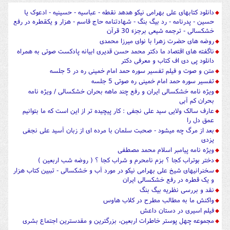
دانلود کتابهای علی بهرامی نیکو هدهد نقطه - عباسیه - حسینیه - ادعوک یا
حسین - پدرنامه - رد بیگ بنگ - شهادتنامه حاج قاسم - هزار و یکقطره در رفع
خشکسالی - ترجمه شیعی برجزء 30 قرآن
روضه های حضرت زهرا با نوای میرزا محمدی
ناگفته های اقتصاد ما دکتر محمد حسن قدیری ابیانه پادکست صوتی به همراه
دانلود پی دی اف کتاب و معرفی دکتر
متن و صوت و فیلم تفسیر سوره حمد امام خمینی ره در 5 جلسه
تفسیر سوره حمد امام خمینی ره صوتی 5 جلسه
ویژه نامه خشکسالی ایران و رفع چند ماهه بحران خشکسالی / ویژه نامه
بحران کم آبی
عارف سالک ولایی سید علی نجفی : کار پیچیده تر از این است که ما بتوانیم
عمق دل را
بعد از مرگ چه میشود - صحبت سلمان با مرده ای از زبان آسید علی نجفی
یزدی
ویژه نامه پیامبر اسلام محمد مصطفی
دختر بوتراب کجا ؟ بزم نامحرم و شراب کجا ؟ ( روضه شب اربعین )
سخنرانیهای شیخ علی بهرامی نیکو در مورد آب و خشکسالی - تببین کتاب هزار
و یک قطره در رفع خشکسالی ایران
نقد و بررسی نظریه بیگ بنگ
واکنش ما به مطالب مطرح در کلاب هاوس
فیلم اسیری در دستان داعش
مجموعه چهل پوستر خاطرات اربعین، بزرگترین و مقدسترین اجتماع بشری