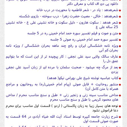
دانلود پی دی اف کتاب و معرفی دکتر
شعرهدهد : یاد در - شعر فاطمیه با محوریت در درب خانه
شعرهدهد : خاکی - مصیت حضرت زهرا - درب سوخته - بازوی شکسته
شعر هدهد : سکوت هارون - دلیل سکوت و خانه نشینی علی ع - خانه نشینی
25 ساله علی ع
متن و صوت و فیلم تفسیر سوره حمد امام خمینی ره در 5 جلسه
تفسیر سوره حمد امام خمینی ره صوتی 5 جلسه
ویژه نامه خشکسالی ایران و رفع چند ماهه بحران خشکسالی / ویژه نامه
بحران کم آبی
عارف سالک ولایی سید علی نجفی : کار پیچیده تر از این است که ما بتوانیم
عمق دل را
بعد از مرگ چه میشود - صحبت سلمان با مرده ای از زبان آسید علی نجفی
یزدی
کتاب عباسیه نوشته شیخ علی بهرامی نیکو( هدهد)
منشور روحانیت + فایل صوتی (پیام امام خمینی(ره) به روحانیون و مراجع
همراه با متن کامل آن)
مداحی مناسب سینه زنی و زنجیر زنی + طبل و سنج مناسب محرم / مداحی
های محمود کریمی با طبل و سنج مناسب محرم
نوحه های بسیار زیبا به زبان پاکستانی ( اردو ) قسمت اول مناسب برای محرم
دعا فراموش نشود
شرح زیارت جامعه کبیره توسط استاد آیت الله ضیاء آبادی در 64 قسمت به
صورت صوتی قسمت اول