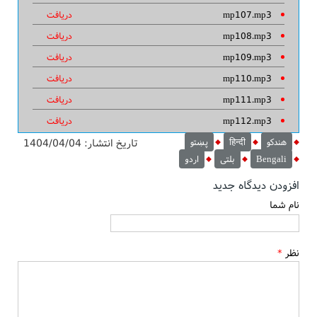
mp107.mp3
دریافت
mp108.mp3
دریافت
mp109.mp3
دریافت
mp110.mp3
دریافت
mp111.mp3
دریافت
mp112.mp3
دریافت
هندکو
हिन्दी
پښتو
تاریخ انتشار:
1404/04/04
Bengali
بلتی
اردو
افزودن دیدگاه جدید
نام شما
نظر
*