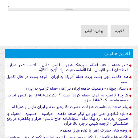
آخرین عناوین
شعر هدهد - فتنه اعظم - پزشک شهر - قاضی عادل - فتنه - شعر هزار -
العطشان فسر الایمان - اذا الامامة دعیت - إِذَا كُتِبَتِ الْكِتَابَةُ
صد حکمت الهی پشت پرده حمله آمریکا به ایران - توجه پست در حال تکمیل
است
داستان چوپان - وضعیت جامعه ایران در زمان حمله ترامپ به ایران
9. چرا ترامپ به ایران حمله کرده است ؟ 1404.12.23 روز قدس آخرین
جمعه ماه مبارک 1447 ه ق
پیام هدهد به مناسبت شهادت حضرت آقا رهبر معظم ایران طوبی و هنیئا له
دانلود کتابهای علی بهرامی نیکو هدهد نقطه - عباسیه - حسینیه - ادعوک یا
حسین - پدرنامه - رد بیگ بنگ - شهادتنامه حاج قاسم - هزار و یکقطره در رفع
خشکسالی - ترجمه شیعی برجزء 30 قرآن
روضه های حضرت زهرا با نوای میرزا محمدی
ناگفته های اقتصاد ما دکتر محمد حسن قدیری ابیانه پادکست صوتی به همراه