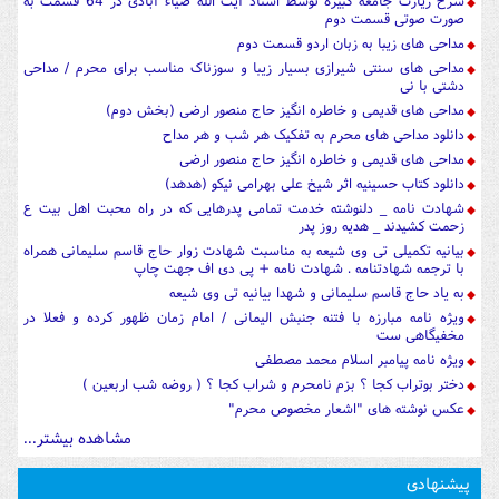
شرح زیارت جامعه کبیره توسط استاد آیت الله ضیاء آبادی در 64 قسمت به
صورت صوتی قسمت دوم
مداحی های زیبا به زبان اردو قسمت دوم
مداحی های سنتی شیرازی بسیار زیبا و سوزناک مناسب برای محرم / مداحی
دشتی با نی
مداحی های قدیمی و خاطره انگیز حاج منصور ارضی (بخش دوم)
دانلود مداحی های محرم به تفکیک هر شب و هر مداح
مداحی های قدیمی و خاطره انگیز حاج منصور ارضی
دانلود کتاب حسینیه اثر شیخ علی بهرامی نیکو (هدهد)
شهادت نامه _ دلنوشته خدمت تمامی پدرهایی که در راه محبت اهل بیت ع
زحمت کشیدند _ هدیه روز پدر
بیانیه تکمیلی تی وی شیعه به مناسبت شهادت زوار حاج قاسم سلیمانی همراه
با ترجمه شهادتنامه . شهادت نامه + پی دی اف جهت چاپ
به یاد حاج قاسم سلیمانی و شهدا بیانیه تی وی شیعه
ویژه نامه مبارزه با فتنه جنبش الیمانی / امام زمان ظهور کرده و فعلا در
مخفیگاهی ست
ویژه نامه پیامبر اسلام محمد مصطفی
دختر بوتراب کجا ؟ بزم نامحرم و شراب کجا ؟ ( روضه شب اربعین )
عکس نوشته های "اشعار مخصوص محرم"
مشاهده بیشتر...
پیشنهادی