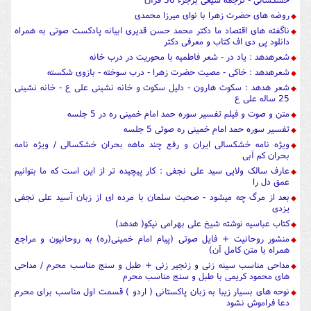
روضه های حضرت زهرا با نوای میرزا محمدی
ناگفته های اقتصاد ما دکتر محمد حسن قدیری ابیانه پادکست صوتی به همراه
دانلود پی دی اف کتاب و معرفی دکتر
شعرهدهد : یاد در - شعر فاطمیه با محوریت در درب خانه
شعرهدهد : خاکی - مصیت حضرت زهرا - درب سوخته - بازوی شکسته
شعر هدهد : سکوت هارون - دلیل سکوت و خانه نشینی علی ع - خانه نشینی
25 ساله علی ع
متن و صوت و فیلم تفسیر سوره حمد امام خمینی ره در 5 جلسه
تفسیر سوره حمد امام خمینی ره صوتی 5 جلسه
ویژه نامه خشکسالی ایران و رفع چند ماهه بحران خشکسالی / ویژه نامه
بحران کم آبی
عارف سالک ولایی سید علی نجفی : کار پیچیده تر از این است که ما بتوانیم
عمق دل را
بعد از مرگ چه میشود - صحبت سلمان با مرده ای از زبان آسید علی نجفی
یزدی
کتاب عباسیه نوشته شیخ علی بهرامی نیکو( هدهد)
منشور روحانیت + فایل صوتی (پیام امام خمینی(ره) به روحانیون و مراجع
همراه با متن کامل آن)
مداحی مناسب سینه زنی و زنجیر زنی + طبل و سنج مناسب محرم / مداحی
های محمود کریمی با طبل و سنج مناسب محرم
نوحه های بسیار زیبا به زبان پاکستانی ( اردو ) قسمت اول مناسب برای محرم
دعا فراموش نشود