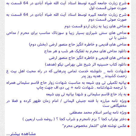
شرح زیارت جامعه کبیره توسط استاد آیت الله ضیاء آبادی در 64 قسمت به
صورت صوتی قسمت اول
شرح زیارت جامعه کبیره توسط استاد آیت الله ضیاء آبادی در 64 قسمت به
صورت صوتی قسمت دوم
مداحی های زیبا به زبان اردو قسمت دوم
مداحی های سنتی شیرازی بسیار زیبا و سوزناک مناسب برای محرم / مداحی
دشتی با نی
مداحی های قدیمی و خاطره انگیز حاج منصور ارضی (بخش دوم)
دانلود مداحی های محرم به تفکیک هر شب و هر مداح
مداحی های قدیمی و خاطره انگیز حاج منصور ارضی
دانلود کتاب حسینیه اثر شیخ علی بهرامی نیکو (هدهد)
شهادت نامه _ دلنوشته خدمت تمامی پدرهایی که در راه محبت اهل بیت ع
زحمت کشیدند _ هدیه روز پدر
بیانیه تکمیلی تی وی شیعه به مناسبت شهادت زوار حاج قاسم سلیمانی همراه
با ترجمه شهادتنامه . شهادت نامه + پی دی اف جهت چاپ
به یاد حاج قاسم سلیمانی و شهدا بیانیه تی وی شیعه
ویژه نامه مبارزه با فتنه جنبش الیمانی / امام زمان ظهور کرده و فعلا در
مخفیگاهی ست
ویژه نامه پیامبر اسلام محمد مصطفی
دختر بوتراب کجا ؟ بزم نامحرم و شراب کجا ؟ ( روضه شب اربعین )
عکس نوشته های "اشعار مخصوص محرم"
مشاهده بیشتر...