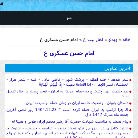
#
منو
شما اینجا هستید
خانه
»
ویدئو
»
اهل بیت ع
» امام حسن عسکری ع
امام حسن عسکری ع
آخرین عناوین
شعر هدهد - فتنه اعظم - پزشک شهر - قاضی عادل - فتنه - شعر هزار -
العطشان فسر الایمان - اذا الامامة دعیت - إِذَا كُتِبَتِ الْكِتَابَةُ
صد حکمت الهی پشت پرده حمله آمریکا به ایران - توجه پست در حال تکمیل
است
داستان چوپان - وضعیت جامعه ایران در زمان حمله ترامپ به ایران
9. چرا ترامپ به ایران حمله کرده است ؟ 1404.12.23 روز قدس آخرین
جمعه ماه مبارک 1447 ه ق
پیام هدهد به مناسبت شهادت حضرت آقا رهبر معظم ایران طوبی و هنیئا له
دانلود کتابهای علی بهرامی نیکو هدهد نقطه - عباسیه - حسینیه - ادعوک یا
حسین - پدرنامه - رد بیگ بنگ - شهادتنامه حاج قاسم - هزار و یکقطره در رفع
خشکسالی - ترجمه شیعی برجزء 30 قرآن