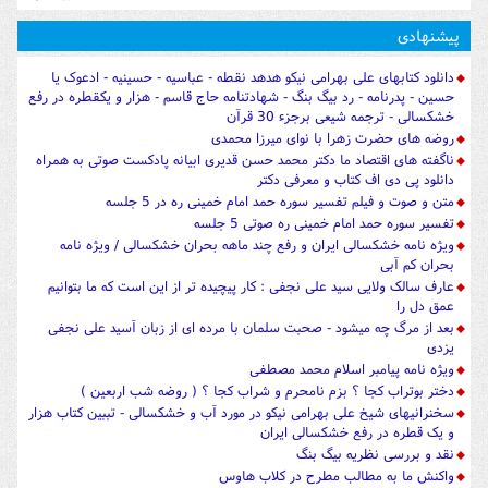
پیشنهادی
دانلود کتابهای علی بهرامی نیکو هدهد نقطه - عباسیه - حسینیه - ادعوک یا
حسین - پدرنامه - رد بیگ بنگ - شهادتنامه حاج قاسم - هزار و یکقطره در رفع
خشکسالی - ترجمه شیعی برجزء 30 قرآن
روضه های حضرت زهرا با نوای میرزا محمدی
ناگفته های اقتصاد ما دکتر محمد حسن قدیری ابیانه پادکست صوتی به همراه
دانلود پی دی اف کتاب و معرفی دکتر
متن و صوت و فیلم تفسیر سوره حمد امام خمینی ره در 5 جلسه
تفسیر سوره حمد امام خمینی ره صوتی 5 جلسه
ویژه نامه خشکسالی ایران و رفع چند ماهه بحران خشکسالی / ویژه نامه
بحران کم آبی
عارف سالک ولایی سید علی نجفی : کار پیچیده تر از این است که ما بتوانیم
عمق دل را
بعد از مرگ چه میشود - صحبت سلمان با مرده ای از زبان آسید علی نجفی
یزدی
ویژه نامه پیامبر اسلام محمد مصطفی
دختر بوتراب کجا ؟ بزم نامحرم و شراب کجا ؟ ( روضه شب اربعین )
سخنرانیهای شیخ علی بهرامی نیکو در مورد آب و خشکسالی - تببین کتاب هزار
و یک قطره در رفع خشکسالی ایران
نقد و بررسی نظریه بیگ بنگ
واکنش ما به مطالب مطرح در کلاب هاوس