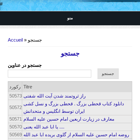
#
منو
Vous êtes ici
Accueil
» جستجو
جستجو
جستجو در عناوین
رکورد
Titre
50573
راز ثروتمند شدن آیت الله شفتی
دانلود کتاب قحطی بزرگ . قحطی بزرگ و نسل کشی
50572
ایران توسط انگلیس و متحدانش
50571
معارف در زیارت اربعین امام حسین علیه السلام
50570
یا ابا عبد الله یعنی ....
50569
روضه امام حسین علیه السلام از گلوی بریده ابا عبد الله