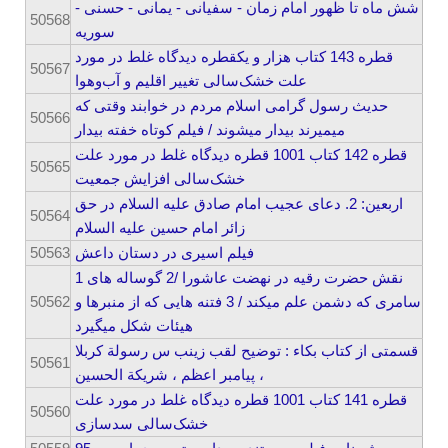
شش ماه تا ظهور امام زمان - سفیانی - یمانی - حسنی -
50568
سوریه
قطره 143 کتاب هزار و یکقطره دیدگاه غلط در مورد
50567
علت خشک‌سالی تغییر اقلیم و آب‌وهوا
حدیث رسول گرامی اسلام مردم در خوابند وقتی که
50566
میمیرند بیدار میشوند / فیلم کوتاه خفته بیدار
قطره 142 کتاب 1001 قطره دیدگاه غلط در مورد علت
50565
خشک‌سالی افزایش جمعیت
اربعین: 2. دعای عجیب امام صادق علیه السلام در حق
50564
زائر امام حسین علیه السلام
50563
فیلم اسیری در دستان داعش
1 نقش حضرت رقیه در نهضت عاشورا /2 گوساله های
50562
سامری که دشمن علم میکند / 3 فتنه هایی که از منبرها و
هیئات شکل میگیرد
قسمتی از کتاب بکاء : توضیح لقب زینب س رسولة کربلا
50561
، پیامبر اعظم ، شریکة الحسین
قطره 141 کتاب 1001 قطره دیدگاه غلط در مورد علت
50560
خشک‌سالی سدسازی