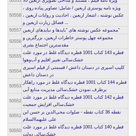
50559
ویژه نامه فیلم ، مستند و مداحی تصویری اربعین 95
ویژه نامه پوستری اربعین / شامل: تصاویر پیاده روی ،
50558
عکس نوشته ، اشعار اربعین ، احادیث و روایات اربعین ،
فضائل زیارت اربعین و ...
50557
مجموعه عکس نوشته های "بایدها و نبایدهای اربعین"
مجموعه چهل پوستر خاطرات اربعین، بزرگترین و
50556
مقدسترین اجتماع بشری
قطره 143 کتاب 1001 قطره دیدگاه غلط در مورد علت
50555
خشک‌سالی تغییر اقلیم و آب‌وهوا
کلیپ اسیری در دستان داعش / قسمتی از فیلم اسیری
50554
در دستان داعش
قطره 144 کتاب 1001 قطره دیدگاه غلط در مورد راهکار
50553
برطرف نمودن خشک‌سالی مدیریت منابع آبی
قطره 142 کتاب 1001 قطره دیدگاه غلط در مورد علت
50552
خشک‌سالی افزایش جمعیت
نقطه 36 کتاب نقطه - صلوات محی‌الدین بر حسن ابن
50551
علی علیهماالسلام
قطره 140 کتاب 1001 قطره دیدگاه غلط در مورد علت
50550
خشک‌سالی دولت