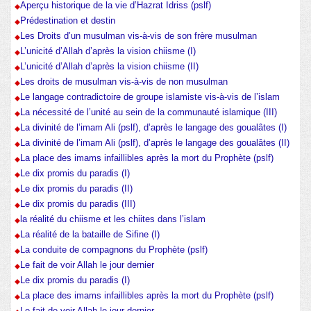
Aperçu historique de la vie d’Hazrat Idriss (pslf)
Prédestination et destin
Les Droits d’un musulman vis-à-vis de son frère musulman
L’unicité d’Allah d’après la vision chiisme (I)
L’unicité d’Allah d’après la vision chiisme (II)
Les droits de musulman vis-à-vis de non musulman
Le langage contradictoire de groupe islamiste vis-à-vis de l’islam
La nécessité de l’unité au sein de la communauté islamique (III)
La divinité de l’imam Ali (pslf), d’après le langage des goualâtes (I)
La divinité de l’imam Ali (pslf), d’après le langage des goualâtes (II)
La place des imams infaillibles après la mort du Prophète (pslf)
Le dix promis du paradis (I)
Le dix promis du paradis (II)
Le dix promis du paradis (III)
la réalité du chiisme et les chiites dans l’islam
La réalité de la bataille de Sifine (I)
La conduite de compagnons du Prophète (pslf)
Le fait de voir Allah le jour dernier
Le dix promis du paradis (I)
La place des imams infaillibles après la mort du Prophète (pslf)
Le fait de voir Allah le jour dernier