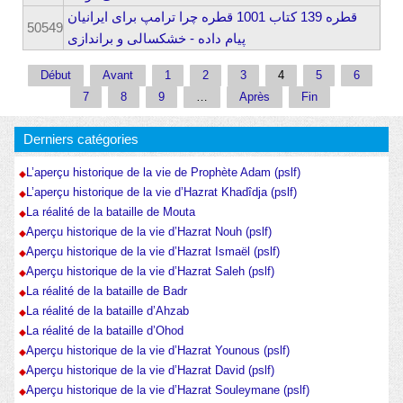
قطره 139 کتاب 1001 قطره چرا ترامپ برای ایرانیان
50549
پیام داده - خشکسالی و براندازی
Pages
Début
Avant
1
2
3
4
5
6
7
8
9
…
Après
Fin
Derniers catégories
L’aperçu historique de la vie de Prophète Adam (pslf)
L’aperçu historique de la vie d’Hazrat Khadîdja (pslf)
La réalité de la bataille de Mouta
Aperçu historique de la vie d’Hazrat Nouh (pslf)
Aperçu historique de la vie d’Hazrat Ismaël (pslf)
Aperçu historique de la vie d’Hazrat Saleh (pslf)
La réalité de la bataille de Badr
La réalité de la bataille d’Ahzab
La réalité de la bataille d’Ohod
Aperçu historique de la vie d’Hazrat Younous (pslf)
Aperçu historique de la vie d’Hazrat David (pslf)
Aperçu historique de la vie d’Hazrat Souleymane (pslf)