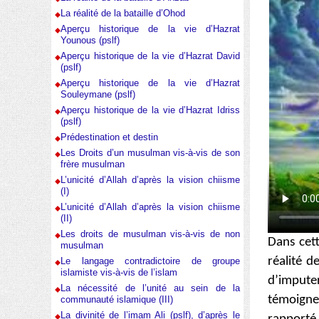
La réalité de la bataille d’Ohod
Aperçu historique de la vie d’Hazrat
Younous (pslf)
Aperçu historique de la vie d’Hazrat David
(pslf)
Aperçu historique de la vie d’Hazrat
Souleymane (pslf)
Aperçu historique de la vie d’Hazrat Idriss
(pslf)
Prédestination et destin
Les Droits d’un musulman vis-à-vis de son
frère musulman
L’unicité d’Allah d’après la vision chiisme
(I)
L’unicité d’Allah d’après la vision chiisme
(II)
Les droits de musulman vis-à-vis de non
Dans cett
musulman
réalité d
Le langage contradictoire de groupe
islamiste vis-à-vis de l’islam
d’imputer
La nécessité de l’unité au sein de la
témoigne
communauté islamique (III)
La divinité de l’imam Ali (pslf), d’après le