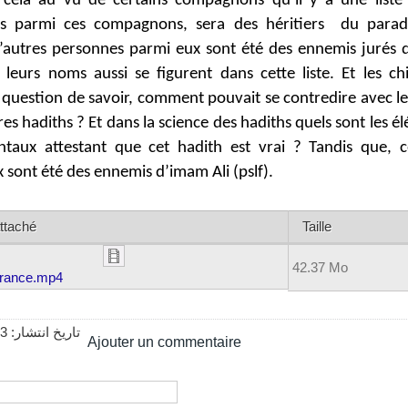
 cela au vu de certains compagnons qu’il y a une liste
s parmi ces compagnons, sera des héritiers du paradi
d’autres personnes parmi eux sont été des ennemis jurés
), leurs noms aussi se figurent dans cette liste. Et les chi
 question de savoir, comment pouvait se contredire avec l
tres hadiths ? Et dans la science des hadiths quels sont les é
taux attestant que cet hadith est vrai ? Tandis que, c
 sont été des ennemis d’imam Ali (pslf).
attaché
Taille
42.37 Mo
arance.mp4
13
تاریخ انتشار:
Ajouter un commentaire