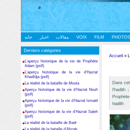
#
خانه
اخبار
مقالات
VOIX
FILM
PHOTO
Vous êtes ici
Derniers catégories
Accueil
» L
L’aperçu historique de la vie de Prophète
Adam (pslf)
L’aperçu historique de la vie d’Hazrat
Khadîdja (pslf)
Dans cett
La réalité de la bataille de Mouta
l’hadith
Aperçu historique de la vie d’Hazrat Nouh
(pslf)
Prophète
Aperçu historique de la vie d’Hazrat Ismaël
hadith
(pslf)
Aperçu historique de la vie d’Hazrat Saleh
(pslf)
La réalité de la bataille de Badr
La réalité de la bataille d’Ahzab