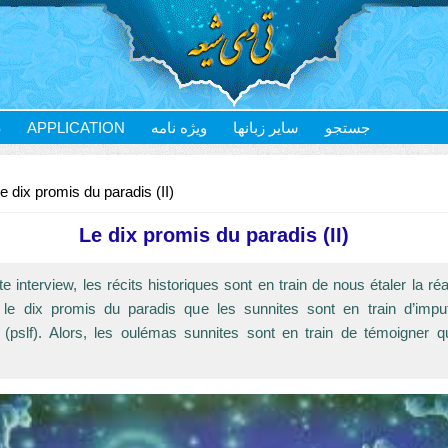
S
APPLICATION
ویژه نامه
سایر زبانها
جستجو
e dix promis du paradis (II)
Le dix promis du paradis (II)
e interview, les récits historiques sont en train de nous étaler la réa
 ; le dix promis du paradis que les sunnites sont en train d’impu
 (pslf). Alors, les oulémas sunnites sont en train de témoigner q