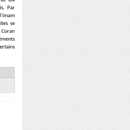
 de dix
s. Par
 d’imam
ites se
e Coran
léments
ertains