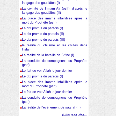
langage des goualâtes (I)
La divinité de l’imam Ali (pslf), d’après le
langage des goualâtes (II)
La place des imams infaillibles après la
mort du Prophète (pslf)
Le dix promis du paradis (I)
Le dix promis du paradis (II)
Le dix promis du paradis (III)
la réalité du chiisme et les chiites dans
l’islam
La réalité de la bataille de Sifine (I)
La conduite de compagnons du Prophète
(pslf)
Le fait de voir Allah le jour dernier
Le dix promis du paradis (I)
La place des imams infaillibles après la
mort du Prophète (pslf)
Le fait de voir Allah le jour dernier
La conduite de compagnons du Prophète
(pslf)
La réalité de l’évènement de saqifat (II)
مشاهده بیشتر...