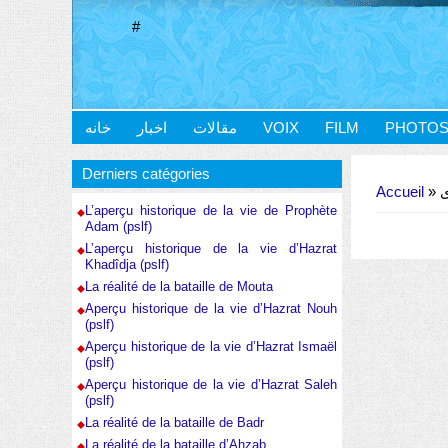
#
خانه
اخبار
مقالات
VOIX
FILM
PHOTO
Vous êtes ici
Derniers catégories
Accueil
»
L’aperçu historique de la vie de Prophète
Adam (pslf)
L’aperçu historique de la vie d’Hazrat
Khadîdja (pslf)
La réalité de la bataille de Mouta
Aperçu historique de la vie d’Hazrat Nouh
(pslf)
Aperçu historique de la vie d’Hazrat Ismaël
(pslf)
Aperçu historique de la vie d’Hazrat Saleh
(pslf)
La réalité de la bataille de Badr
La réalité de la bataille d’Ahzab