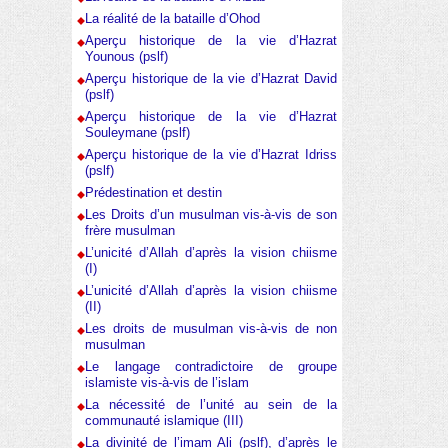
La réalité de la bataille d’Ohod
Aperçu historique de la vie d’Hazrat
Younous (pslf)
Aperçu historique de la vie d’Hazrat David
(pslf)
Aperçu historique de la vie d’Hazrat
Souleymane (pslf)
Aperçu historique de la vie d’Hazrat Idriss
(pslf)
Prédestination et destin
Les Droits d’un musulman vis-à-vis de son
frère musulman
L’unicité d’Allah d’après la vision chiisme
(I)
L’unicité d’Allah d’après la vision chiisme
(II)
Les droits de musulman vis-à-vis de non
musulman
Le langage contradictoire de groupe
islamiste vis-à-vis de l’islam
La nécessité de l’unité au sein de la
communauté islamique (III)
La divinité de l’imam Ali (pslf), d’après le