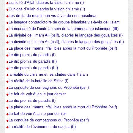
L’unicité d’Allah d’après la vision chiisme (I)
L’unicité d’Allah d’après la vision chiisme (II)
Les droits de musulman vis-à-vis de non musulman
Le langage contradictoire de groupe islamiste vis-à-vis de l’islam
La nécessité de l’unité au sein de la communauté islamique (III)
La divinité de l’imam Ali (pslf), d’après le langage des goualâtes (I)
La divinité de l’imam Ali (pslf), d’après le langage des goualâtes (II)
La place des imams infaillibles après la mort du Prophète (pslf)
Le dix promis du paradis (I)
Le dix promis du paradis (II)
Le dix promis du paradis (III)
la réalité du chiisme et les chiites dans l’islam
La réalité de la bataille de Sifine (I)
La conduite de compagnons du Prophète (pslf)
Le fait de voir Allah le jour dernier
Le dix promis du paradis (I)
La place des imams infaillibles après la mort du Prophète (pslf)
Le fait de voir Allah le jour dernier
La conduite de compagnons du Prophète (pslf)
La réalité de l’évènement de saqifat (II)