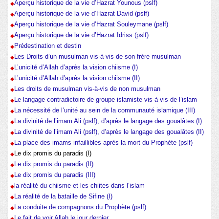
Aperçu historique de la vie d’Hazrat Younous (pslf)
Aperçu historique de la vie d’Hazrat David (pslf)
Aperçu historique de la vie d’Hazrat Souleymane (pslf)
Aperçu historique de la vie d’Hazrat Idriss (pslf)
Prédestination et destin
Les Droits d’un musulman vis-à-vis de son frère musulman
L’unicité d’Allah d’après la vision chiisme (I)
L’unicité d’Allah d’après la vision chiisme (II)
Les droits de musulman vis-à-vis de non musulman
Le langage contradictoire de groupe islamiste vis-à-vis de l’islam
La nécessité de l’unité au sein de la communauté islamique (III)
La divinité de l’imam Ali (pslf), d’après le langage des goualâtes (I)
La divinité de l’imam Ali (pslf), d’après le langage des goualâtes (II)
La place des imams infaillibles après la mort du Prophète (pslf)
Le dix promis du paradis (I)
Le dix promis du paradis (II)
Le dix promis du paradis (III)
la réalité du chiisme et les chiites dans l’islam
La réalité de la bataille de Sifine (I)
La conduite de compagnons du Prophète (pslf)
Le fait de voir Allah le jour dernier